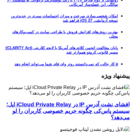
رونمایی از دوج چارجر ۲۰۲۷ با رنگ نوستالژیک ارغوانی به مناسبت ۶۰
سالگی این عضله‌ساز آمریکایی
امکان شخصی‌سازی سرعت و میزان احساسات سیری در جدیدترین
نسخه آزمایشی iOS 27 فراهم شد
بهترین روش‌های افزایش فروش با طراحی سایت در کسب‌وکارهای
محلی
پایان مخالفت انجمن کلانترهای آمریکا با لایحه کلاریتی (CLARITY Act)؛
مسیر قانونی کریپتو هموارتر شد
۵ کار جالب که نمی‌دانستید روتر وای فای شما می‌تواند انجام دهد
پیشنهاد ویژه
افشای نشت آدرس IP در iCloud Private Relay اپل؛
سیستم پاس‌کی چگونه حریم خصوصی کاربران را لو
می‌دهد؟