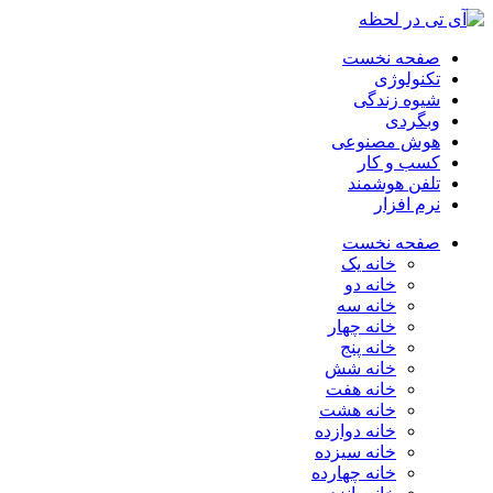
صفحه نخست
تکنولوژی
شیوه زندگی
وبگردی
هوش مصنوعی
کسب و کار
تلفن هوشمند
نرم افزار
صفحه نخست
خانه یک
خانه دو
خانه سه
خانه چهار
خانه پنج
خانه شش
خانه هفت
خانه هشت
خانه دوازده
خانه سیزده
خانه چهارده