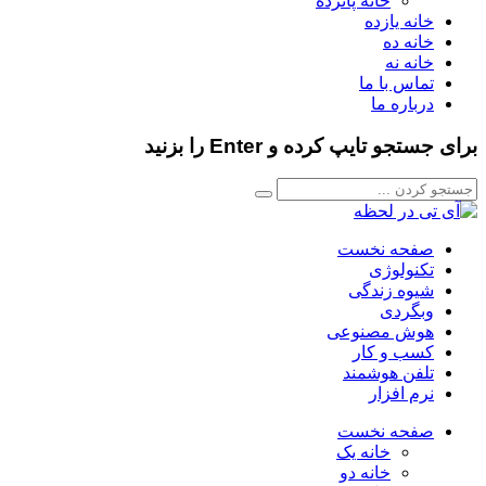
خانه پانزده
خانه یازده
خانه ده
خانه نه
تماس با ما
درباره ما
برای جستجو تایپ کرده و Enter را بزنید
صفحه نخست
تکنولوژی
شیوه زندگی
وبگردی
هوش مصنوعی
کسب و کار
تلفن هوشمند
نرم افزار
صفحه نخست
خانه یک
خانه دو