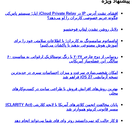
پیشنهاد ویژه
افشای نشت آدرس IP در iCloud Private Relay اپل؛ سیستم پاس‌کی
چگونه حریم خصوصی کاربران را لو می‌دهد؟
دلایل روشن نشدن لپتاپ فوجیتسو
اولتیماتوم سامسونگ به کاربران؛ یا اطلاعات سلامتی خود را برای
آموزش هوش مصنوعی بدهید یا پاکشان می‌کنیم!
رونمایی از دوج چارجر ۲۰۲۷ با رنگ نوستالژیک ارغوانی به مناسبت ۶۰
سالگی این عضله‌ساز آمریکایی
امکان شخصی‌سازی سرعت و میزان احساسات سیری در جدیدترین
نسخه آزمایشی iOS 27 فراهم شد
بهترین روش‌های افزایش فروش با طراحی سایت در کسب‌وکارهای
محلی
پایان مخالفت انجمن کلانترهای آمریکا با لایحه کلاریتی (CLARITY Act)؛
مسیر قانونی کریپتو هموارتر شد
۵ کار جالب که نمی‌دانستید روتر وای فای شما می‌تواند انجام دهد