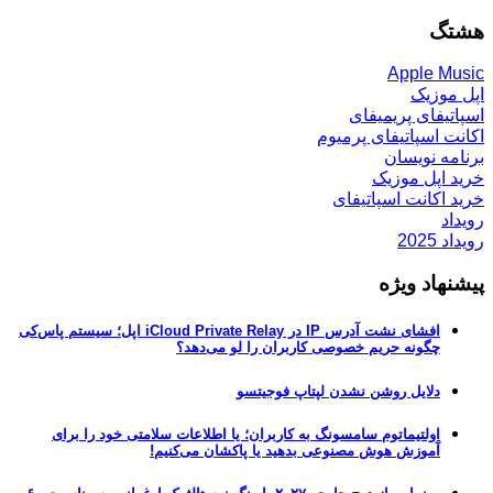
هشتگ
Apple Music
اپل موزیک
اسپاتیفای پریمیفای
اکانت اسپاتیفای پرمیوم
برنامه نویسان
خرید اپل موزیک
خرید اکانت اسپاتیفای
رویداد
رویداد 2025
پیشنهاد ویژه
افشای نشت آدرس IP در iCloud Private Relay اپل؛ سیستم پاس‌کی
چگونه حریم خصوصی کاربران را لو می‌دهد؟
دلایل روشن نشدن لپتاپ فوجیتسو
اولتیماتوم سامسونگ به کاربران؛ یا اطلاعات سلامتی خود را برای
آموزش هوش مصنوعی بدهید یا پاکشان می‌کنیم!