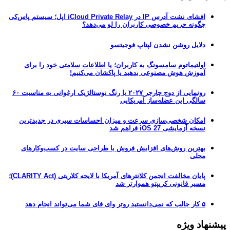
افشای نشت آدرس IP در iCloud Private Relay اپل؛ سیستم پاس‌کی
چگونه حریم خصوصی کاربران را لو می‌دهد؟
دلایل روشن نشدن لپتاپ فوجیتسو
اولتیماتوم سامسونگ به کاربران؛ یا اطلاعات سلامتی خود را برای
آموزش هوش مصنوعی بدهید یا پاکشان می‌کنیم!
رونمایی از دوج چارجر ۲۰۲۷ با رنگ نوستالژیک ارغوانی به مناسبت ۶۰
سالگی این عضله‌ساز آمریکایی
امکان شخصی‌سازی سرعت و میزان احساسات سیری در جدیدترین
نسخه آزمایشی iOS 27 فراهم شد
بهترین روش‌های افزایش فروش با طراحی سایت در کسب‌وکارهای
محلی
پایان مخالفت انجمن کلانترهای آمریکا با لایحه کلاریتی (CLARITY Act)؛
مسیر قانونی کریپتو هموارتر شد
۵ کار جالب که نمی‌دانستید روتر وای فای شما می‌تواند انجام دهد
پیشنهاد ویژه