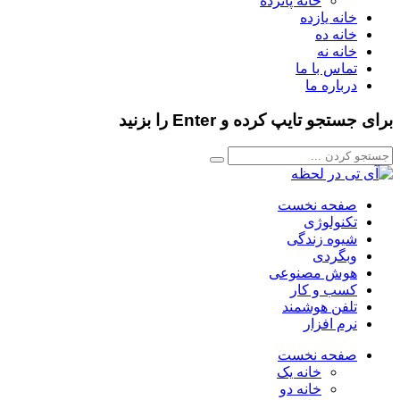
خانه پانزده
خانه یازده
خانه ده
خانه نه
تماس با ما
درباره ما
برای جستجو تایپ کرده و Enter را بزنید
صفحه نخست
تکنولوژی
شیوه زندگی
وبگردی
هوش مصنوعی
کسب و کار
تلفن هوشمند
نرم افزار
صفحه نخست
خانه یک
خانه دو