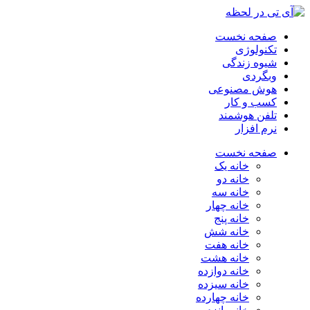
صفحه نخست
تکنولوژی
شیوه زندگی
وبگردی
هوش مصنوعی
کسب و کار
تلفن هوشمند
نرم افزار
صفحه نخست
خانه یک
خانه دو
خانه سه
خانه چهار
خانه پنج
خانه شش
خانه هفت
خانه هشت
خانه دوازده
خانه سیزده
خانه چهارده