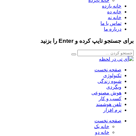
خانه پانزده
خانه یازده
خانه ده
خانه نه
تماس با ما
درباره ما
برای جستجو تایپ کرده و Enter را بزنید
صفحه نخست
تکنولوژی
شیوه زندگی
وبگردی
هوش مصنوعی
کسب و کار
تلفن هوشمند
نرم افزار
صفحه نخست
خانه یک
خانه دو