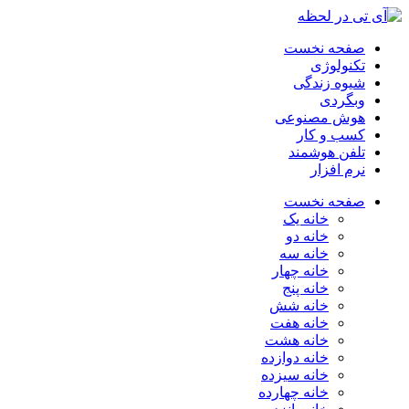
صفحه نخست
تکنولوژی
شیوه زندگی
وبگردی
هوش مصنوعی
کسب و کار
تلفن هوشمند
نرم افزار
صفحه نخست
خانه یک
خانه دو
خانه سه
خانه چهار
خانه پنج
خانه شش
خانه هفت
خانه هشت
خانه دوازده
خانه سیزده
خانه چهارده