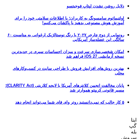
دلایل روشن نشدن لپتاپ فوجیتسو
اولتیماتوم سامسونگ به کاربران؛ یا اطلاعات سلامتی خود را برای
آموزش هوش مصنوعی بدهید یا پاکشان می‌کنیم!
رونمایی از دوج چارجر ۲۰۲۷ با رنگ نوستالژیک ارغوانی به مناسبت ۶۰
سالگی این عضله‌ساز آمریکایی
امکان شخصی‌سازی سرعت و میزان احساسات سیری در جدیدترین
نسخه آزمایشی iOS 27 فراهم شد
بهترین روش‌های افزایش فروش با طراحی سایت در کسب‌وکارهای
محلی
پایان مخالفت انجمن کلانترهای آمریکا با لایحه کلاریتی (CLARITY Act)؛
مسیر قانونی کریپتو هموارتر شد
۵ کار جالب که نمی‌دانستید روتر وای فای شما می‌تواند انجام دهد
ایتا
گپ
بله
سروش