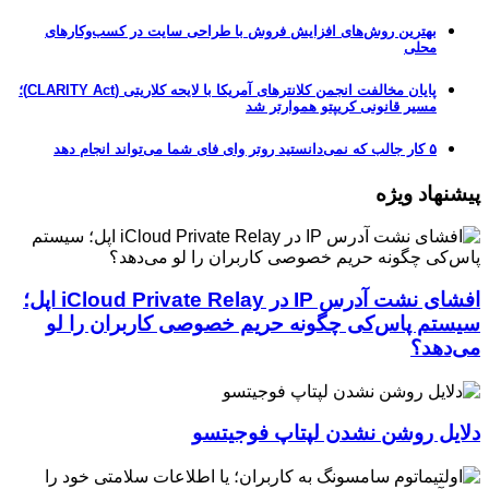
بهترین روش‌های افزایش فروش با طراحی سایت در کسب‌وکارهای
محلی
پایان مخالفت انجمن کلانترهای آمریکا با لایحه کلاریتی (CLARITY Act)؛
مسیر قانونی کریپتو هموارتر شد
۵ کار جالب که نمی‌دانستید روتر وای فای شما می‌تواند انجام دهد
پیشنهاد ویژه
افشای نشت آدرس IP در iCloud Private Relay اپل؛
سیستم پاس‌کی چگونه حریم خصوصی کاربران را لو
می‌دهد؟
دلایل روشن نشدن لپتاپ فوجیتسو