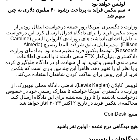
لوئیس خواهد بود
سم بنکمن فراید به پرداخت رشوه ۴۰ میلیون دلاری به چین
متهم شد
وزارت دادگستری آمریکا روز جمعه درخواست انتقال زودتر از
موعد بنکمن فرید را برای دادگاه فدرال ارسال کرد. این درخواست
به دلیل افشای یادداشت‌های روزانه‌ی کارولین الیسن (Caroline
Ellison)، مدیرعامل سابق شرکت المدا ریسرچ (Almeda
Research)، توسط بنکمن فرید تنظیم شده بود. به ادعای وزارت
دادگستری، بنیان‌گذار FTX سعی داشته تا با افشای اطلاعات
محرمانه‌ی الیسن و تهدید او، از شهادت او در دادگاه جلوگیری کرده
و یا نظر او را تغییر دهد. ظاهراً این چندمین باری است که بنکمن
فرید از این روش برای ساکت کردن شاهدان استفاده می‌کند.
لوییس کاپلان (Lewis Kaplan)، قاضی دادگاه محلی نیویورک، از
وزارت دادگستری آمریکا خواسته تا مدارک رسمی خود در خصوص
درخواست یادشده را تا روز سه‌شنبه برای این دادگاه ارسال کند.
محاکمه‌ی بنکمن فرید در تاریخ ۲ اکتبر ۲۰۲۳ آغاز خواهد شد.
منبع: CoinDesk
هیچ دیدگاهی درج نشده - اولین نفر باشید
دیدگاهتان را بنویسید