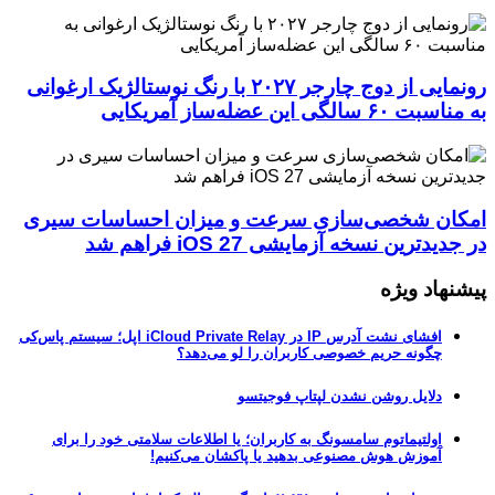
رونمایی از دوج چارجر ۲۰۲۷ با رنگ نوستالژیک ارغوانی
به مناسبت ۶۰ سالگی این عضله‌ساز آمریکایی
امکان شخصی‌سازی سرعت و میزان احساسات سیری
در جدیدترین نسخه آزمایشی iOS 27 فراهم شد
پیشنهاد ویژه
افشای نشت آدرس IP در iCloud Private Relay اپل؛ سیستم پاس‌کی
چگونه حریم خصوصی کاربران را لو می‌دهد؟
دلایل روشن نشدن لپتاپ فوجیتسو
اولتیماتوم سامسونگ به کاربران؛ یا اطلاعات سلامتی خود را برای
آموزش هوش مصنوعی بدهید یا پاکشان می‌کنیم!