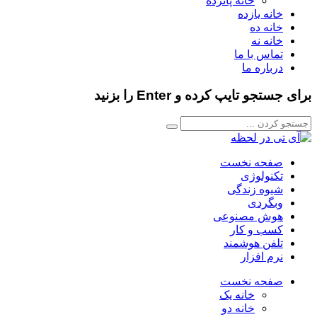
خانه پانزده
خانه یازده
خانه ده
خانه نه
تماس با ما
درباره ما
برای جستجو تایپ کرده و Enter را بزنید
صفحه نخست
تکنولوژی
شیوه زندگی
وبگردی
هوش مصنوعی
کسب و کار
تلفن هوشمند
نرم افزار
صفحه نخست
خانه یک
خانه دو