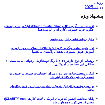
رویداد
رویداد 2025
پیشنهاد ویژه
افشای نشت آدرس IP در iCloud Private Relay اپل؛ سیستم پاس‌کی
چگونه حریم خصوصی کاربران را لو می‌دهد؟
دلایل روشن نشدن لپتاپ فوجیتسو
اولتیماتوم سامسونگ به کاربران؛ یا اطلاعات سلامتی خود را برای
آموزش هوش مصنوعی بدهید یا پاکشان می‌کنیم!
رونمایی از دوج چارجر ۲۰۲۷ با رنگ نوستالژیک ارغوانی به مناسبت ۶۰
سالگی این عضله‌ساز آمریکایی
امکان شخصی‌سازی سرعت و میزان احساسات سیری در جدیدترین
نسخه آزمایشی iOS 27 فراهم شد
بهترین روش‌های افزایش فروش با طراحی سایت در کسب‌وکارهای
محلی
پایان مخالفت انجمن کلانترهای آمریکا با لایحه کلاریتی (CLARITY Act)؛
مسیر قانونی کریپتو هموارتر شد