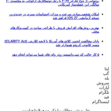
رونمایی از دوج چارجر ۲۰۲۷ با رنگ نوستالژیک ارغوانی به مناسبت ۶۰
سالگی این عضله‌ساز آمریکایی
امکان شخصی‌سازی سرعت و میزان احساسات سیری در جدیدترین
نسخه آزمایشی iOS 27 فراهم شد
بهترین روش‌های افزایش فروش با طراحی سایت در کسب‌وکارهای
محلی
پایان مخالفت انجمن کلانترهای آمریکا با لایحه کلاریتی (CLARITY Act)؛
مسیر قانونی کریپتو هموارتر شد
۵ کار جالب که نمی‌دانستید روتر وای فای شما می‌تواند انجام دهد
ایتا
گپ
بله
سروش
آپارات
تلگرام
فید
اینستاگرام
نقل و نشر مطالب با ذکر منبع بلامانع است.