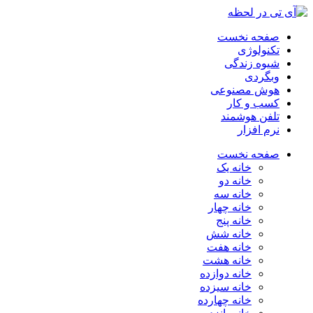
صفحه نخست
تکنولوژی
شیوه زندگی
وبگردی
هوش مصنوعی
کسب و کار
تلفن هوشمند
نرم افزار
صفحه نخست
خانه یک
خانه دو
خانه سه
خانه چهار
خانه پنج
خانه شش
خانه هفت
خانه هشت
خانه دوازده
خانه سیزده
خانه چهارده