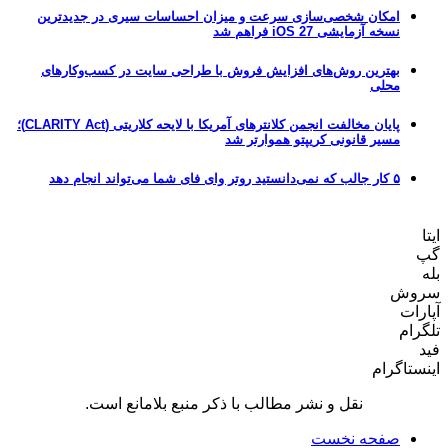
امکان شخصی‌سازی سرعت و میزان احساسات سیری در جدیدترین
نسخه آزمایشی iOS 27 فراهم شد
بهترین روش‌های افزایش فروش با طراحی سایت در کسب‌وکارهای
محلی
پایان مخالفت انجمن کلانترهای آمریکا با لایحه کلاریتی (CLARITY Act)؛
مسیر قانونی کریپتو هموارتر شد
۵ کار جالب که نمی‌دانستید روتر وای فای شما می‌تواند انجام دهد
ایتا
گپ
بله
سروش
آپارات
تلگرام
فید
اینستاگرام
نقل و نشر مطالب با ذکر منبع بلامانع است.
صفحه نخست