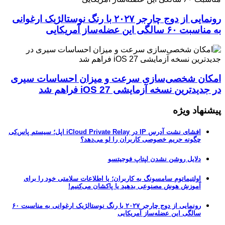
رونمایی از دوج چارجر ۲۰۲۷ با رنگ نوستالژیک ارغوانی
به مناسبت ۶۰ سالگی این عضله‌ساز آمریکایی
امکان شخصی‌سازی سرعت و میزان احساسات سیری
در جدیدترین نسخه آزمایشی iOS 27 فراهم شد
پیشنهاد ویژه
افشای نشت آدرس IP در iCloud Private Relay اپل؛ سیستم پاس‌کی
چگونه حریم خصوصی کاربران را لو می‌دهد؟
دلایل روشن نشدن لپتاپ فوجیتسو
اولتیماتوم سامسونگ به کاربران؛ یا اطلاعات سلامتی خود را برای
آموزش هوش مصنوعی بدهید یا پاکشان می‌کنیم!
رونمایی از دوج چارجر ۲۰۲۷ با رنگ نوستالژیک ارغوانی به مناسبت ۶۰
سالگی این عضله‌ساز آمریکایی