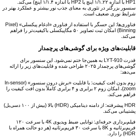
HP1 با اندازه ۱/۱.۲۲ اینچ یا HP2 با اندازه ۱/۱.۴ اینچ) می‌کند.
سنسور بزرگتر در تئوری به معنای جذب نور بیشتر و عملکرد بهتر در
شرایط نوری ضعیف است.
فناوری‌ها: این حسگر با استفاده از فناوری «ادغام پیکسلی» (Pixel
Binning) امکان ثبت تصاویر ۵۰ مگاپیکسلی باکیفیت‌تر را فراهم
می‌کند.
قابلیت‌های ویژه برای گوشی‌های پرچمدار
قدرت LYT-910 به همین‌جا ختم نمی‌شود. این سنسور برای
گوشی‌های پرچمدار ۲۰۲۵ طراحی شده و قابلیت‌های زیر را ارائه
می‌دهد:
زوم بدون افت کیفیت: با قابلیت «برش درون سنسور» (In-sensor
zoom)، امکان زوم ۲ برابری و ۴ برابری کاملاً بدون افت کیفیت را
فراهم می‌کند.
HDR پیشرفته: از دامنه دینامیکی (HDR) بالا (بیش از ۱۰۰ دسی‌بل)
پشتیبانی می‌کند.
فیلم‌برداری حرفه‌ای: توانایی ضبط ویدیوی 4K با سرعت ۱۲۰
فریم‌بر‌ثانیه و 8K با سرعت ۳۰ فریم‌بر‌ثانیه (هر دو حالت همراه با
HDR) را دارد.