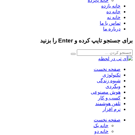
خانه پانزده
خانه یازده
خانه ده
خانه نه
تماس با ما
درباره ما
برای جستجو تایپ کرده و Enter را بزنید
صفحه نخست
تکنولوژی
شیوه زندگی
وبگردی
هوش مصنوعی
کسب و کار
تلفن هوشمند
نرم افزار
صفحه نخست
خانه یک
خانه دو