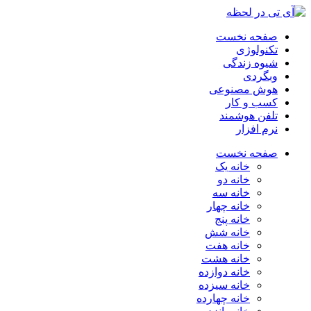
صفحه نخست
تکنولوژی
شیوه زندگی
وبگردی
هوش مصنوعی
کسب و کار
تلفن هوشمند
نرم افزار
صفحه نخست
خانه یک
خانه دو
خانه سه
خانه چهار
خانه پنج
خانه شش
خانه هفت
خانه هشت
خانه دوازده
خانه سیزده
خانه چهارده