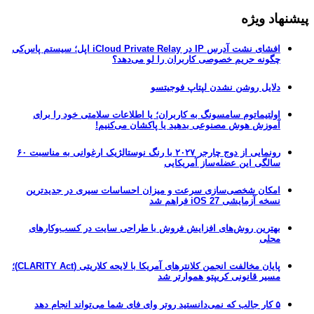
پیشنهاد ویژه
افشای نشت آدرس IP در iCloud Private Relay اپل؛ سیستم پاس‌کی
چگونه حریم خصوصی کاربران را لو می‌دهد؟
دلایل روشن نشدن لپتاپ فوجیتسو
اولتیماتوم سامسونگ به کاربران؛ یا اطلاعات سلامتی خود را برای
آموزش هوش مصنوعی بدهید یا پاکشان می‌کنیم!
رونمایی از دوج چارجر ۲۰۲۷ با رنگ نوستالژیک ارغوانی به مناسبت ۶۰
سالگی این عضله‌ساز آمریکایی
امکان شخصی‌سازی سرعت و میزان احساسات سیری در جدیدترین
نسخه آزمایشی iOS 27 فراهم شد
بهترین روش‌های افزایش فروش با طراحی سایت در کسب‌وکارهای
محلی
پایان مخالفت انجمن کلانترهای آمریکا با لایحه کلاریتی (CLARITY Act)؛
مسیر قانونی کریپتو هموارتر شد
۵ کار جالب که نمی‌دانستید روتر وای فای شما می‌تواند انجام دهد