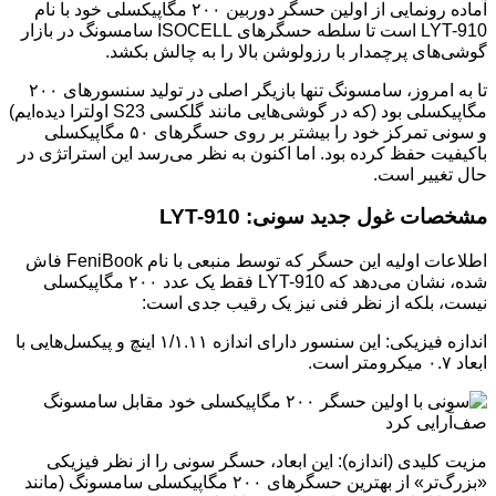
آماده رونمایی از اولین حسگر دوربین ۲۰۰ مگاپیکسلی خود با نام
LYT-910 است تا سلطه حسگرهای ISOCELL سامسونگ در بازار
گوشی‌های پرچمدار با رزولوشن بالا را به چالش بکشد.
تا به امروز، سامسونگ تنها بازیگر اصلی در تولید سنسورهای ۲۰۰
مگاپیکسلی بود (که در گوشی‌هایی مانند گلکسی S23 اولترا دیده‌ایم)
و سونی تمرکز خود را بیشتر بر روی حسگرهای ۵۰ مگاپیکسلی
باکیفیت حفظ کرده بود. اما اکنون به نظر می‌رسد این استراتژی در
حال تغییر است.
مشخصات غول جدید سونی: LYT-910
اطلاعات اولیه این حسگر که توسط منبعی با نام FeniBook فاش
شده، نشان می‌دهد که LYT-910 فقط یک عدد ۲۰۰ مگاپیکسلی
نیست، بلکه از نظر فنی نیز یک رقیب جدی است:
اندازه فیزیکی: این سنسور دارای اندازه ۱/۱.۱۱ اینچ و پیکسل‌هایی با
ابعاد ۰.۷ میکرومتر است.
مزیت کلیدی (اندازه): این ابعاد، حسگر سونی را از نظر فیزیکی
«بزرگ‌تر» از بهترین حسگرهای ۲۰۰ مگاپیکسلی سامسونگ (مانند