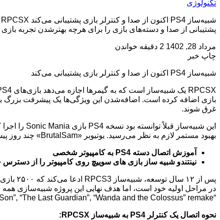
تکنولوژی
پشتیبانی از صدا و دسته‌های بازی را برای هرچه بهترشدن تجربه باز
مرداد 28, 1402
2 دقیقه خواندن
چاپ خبر
شبیه‌ساز PS4 اکنون از صدا و کنترلر بازی پشتیبانی می‌کند
بازی اضافه کرده است. اضافه‌شدن این ویژگی‌ها یک پیشرفت بزرگ برای 
غرق شوند.
این شبیه‌ساز
بهبود مستمر لازم به نظر می‌رسید. یوتیوبر «BrutalSam» چند روز پیش یک ویدئوی دمو از «Sonic Mania» منتشر کرد و تأیید کرد که شبیه‌ساز هم اکنون از صدا و کنترلر PS4 نیز پشتیبانی می‌کند.
آموزش اتصال دسته PS4 به کامپیوتر شخصی
نینتندو شبیه ساز بازی‌ های سوییچ روی کامپیوتر را از دسترس 
“Bloodborne”, “Dream Creation”, “Gravity Rush End Chapter”, “Infamous: Second Son”, “The Last Guardian”, “Wanda and the Colossus” remake و موارد دیگر.
نحوه اتصال یک کنترلر PS4 به شبیه‌ساز RPCSX: