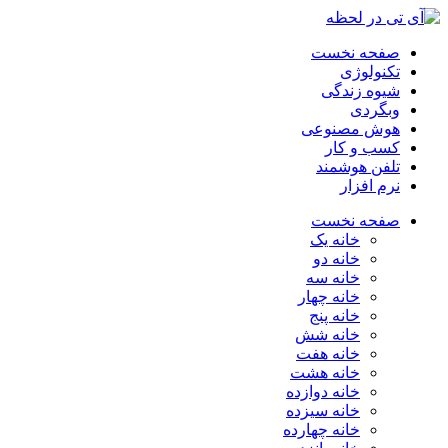
صفحه نخست
تکنولوژی
شیوه زندگی
وبگردی
هوش مصنوعی
کسب و کار
تلفن هوشمند
نرم افزار
صفحه نخست
خانه یک
خانه دو
خانه سه
خانه چهار
خانه پنج
خانه شش
خانه هفت
خانه هشت
خانه دوازده
خانه سیزده
خانه چهارده