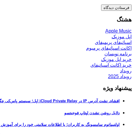
هشتگ
Apple Music
اپل موزیک
اسپاتیفای پریمیفای
اکانت اسپاتیفای پرمیوم
برنامه نویسان
خرید اپل موزیک
خرید اکانت اسپاتیفای
رویداد
رویداد 2025
پیشنهاد ویژه
افشای نشت آدرس IP در iCloud Private Relay اپل؛ سیستم پاس‌کی چگونه حریم خصوصی کاربران را لو می‌دهد؟
دلایل روشن نشدن لپتاپ فوجیتسو
اولتیماتوم سامسونگ به کاربران؛ یا اطلاعات سلامتی خود را برای آموزش