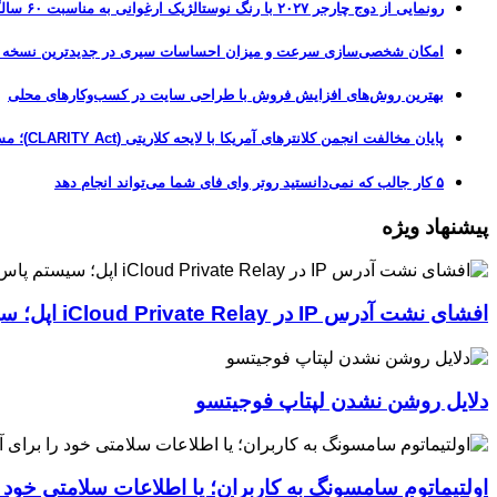
رونمایی از دوج چارجر ۲۰۲۷ با رنگ نوستالژیک ارغوانی به مناسبت ۶۰ سالگی این عضله‌ساز آمریکایی
امکان شخصی‌سازی سرعت و میزان احساسات سیری در جدیدترین نسخه آزمایشی iOS 27
بهترین روش‌های افزایش فروش با طراحی سایت در کسب‌وکارهای محلی
پایان مخالفت انجمن کلانترهای آمریکا با لایحه کلاریتی (CLARITY Act)؛ مسیر قانونی کریپتو هموارتر شد
۵ کار جالب که نمی‌دانستید روتر وای فای شما می‌تواند انجام دهد
پیشنهاد ویژه
افشای نشت آدرس IP در iCloud Private Relay اپل؛ سیستم پاس‌کی چگونه حریم خصوصی کاربران را لو می‌دهد؟
دلایل روشن نشدن لپتاپ فوجیتسو
اولتیماتوم سامسونگ به کاربران؛ یا اطلاعات سلامتی خود