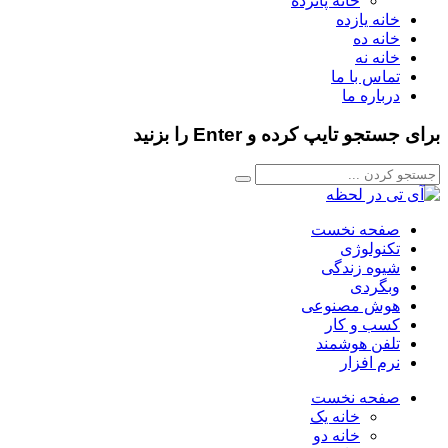
خانه پانزده
خانه یازده
خانه ده
خانه نه
تماس با ما
درباره ما
برای جستجو تایپ کرده و Enter را بزنید
صفحه نخست
تکنولوژی
شیوه زندگی
وبگردی
هوش مصنوعی
کسب و کار
تلفن هوشمند
نرم افزار
صفحه نخست
خانه یک
خانه دو