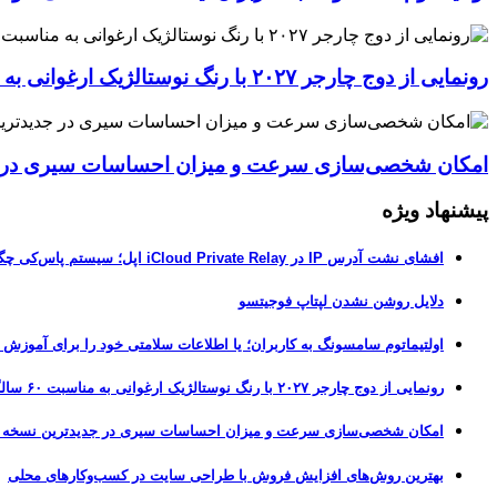
رونمایی از دوج چارجر ۲۰۲۷ با رنگ نوستالژیک ارغوانی به مناسبت ۶۰ سالگی این عضله‌ساز آمریکایی
امکان شخصی‌سازی سرعت و میزان احساسات سیری در جدیدترین نسخ
پیشنهاد ویژه
افشای نشت آدرس IP در iCloud Private Relay اپل؛ سیستم پاس‌کی چگونه حریم خصوصی کاربران را لو می‌دهد؟
دلایل روشن نشدن لپتاپ فوجیتسو
اولتیماتوم سامسونگ به کاربران؛ یا اطلاعات سلامتی خود را برای آموزش
رونمایی از دوج چارجر ۲۰۲۷ با رنگ نوستالژیک ارغوانی به مناسبت ۶۰ سالگی این عضله‌ساز آمریکایی
امکان شخصی‌سازی سرعت و میزان احساسات سیری در جدیدترین نسخه آزمایشی iOS 27
بهترین روش‌های افزایش فروش با طراحی سایت در کسب‌وکارهای محلی