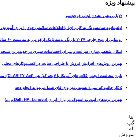
پیشنهاد ویژه
دلایل روشن نشدن لپتاپ فوجیتسو
اولتیماتوم سامسونگ به کاربران؛ یا اطلاعات سلامتی خود را برای آموزش
رونمایی از دوج چارجر ۲۰۲۷ با رنگ نوستالژیک ارغوانی به مناسبت ۶۰ سالگی این عضله‌ساز آمریکایی
امکان شخصی‌سازی سرعت و میزان احساسات سیری در جدیدترین نسخه آزمایشی iOS 27
بهترین روش‌های افزایش فروش با طراحی سایت در کسب‌وکارهای محلی
پایان مخالفت انجمن کلانترهای آمریکا با لایحه کلاریتی (CLARITY Act)؛ مسیر قانونی کریپتو هموارتر شد
۵ کار جالب که نمی‌دانستید روتر وای فای شما می‌تواند انجام دهد
بهترین برندهای لپ‌تاپ استوک در بازار ایران (Dell، HP، Lenovo و …)
ایتا
گپ
بله
سروش