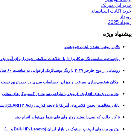
خرید اپل موزیک
خرید اکانت اسپاتیفای
رویداد
رویداد 2025
پیشنهاد ویژه
دلایل روشن نشدن لپتاپ فوجیتسو
اولتیماتوم سامسونگ به کاربران؛ یا اطلاعات سلامتی خود را برای آموزش
رونمایی از دوج چارجر ۲۰۲۷ با رنگ نوستالژیک ارغوانی به مناسبت ۶۰ سالگی این عضله‌ساز آمریکایی
امکان شخصی‌سازی سرعت و میزان احساسات سیری در جدیدترین نسخه آزمایشی iOS 27
بهترین روش‌های افزایش فروش با طراحی سایت در کسب‌وکارهای محلی
پایان مخالفت انجمن کلانترهای آمریکا با لایحه کلاریتی (CLARITY Act)؛ مسیر قانونی کریپتو هموارتر شد
۵ کار جالب که نمی‌دانستید روتر وای فای شما می‌تواند انجام دهد
بهترین برندهای لپ‌تاپ استوک در بازار ایران (Dell، HP، Lenovo و …)