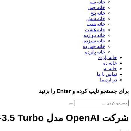
خانه سه
خانه چهار
خانه پنج
خانه شش
خانه هفت
خانه هشت
خانه دوازده
خانه سیزده
خانه چهارده
خانه پانزده
خانه یازده
خانه ده
خانه نه
تماس با ما
درباره ما
برای جستجو تایپ کرده و Enter را بزنید
شرکت OpenAI مدل GPT-3.5 Turbo را برای تنظیم سفارشی باز کرد