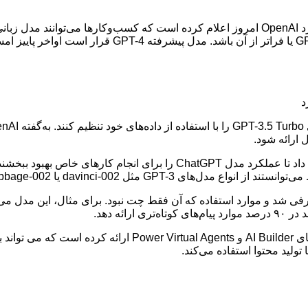
امکان تنظیم سفارشی GPT-3.5 Turbo، به کسب‌وکارها اجازه خواهد داد تا عملکرد
مثل davinci-002 یا babbage-002 استفاده کنند.
گفتنی است مایکروسافت نیز مدل‌های مبتنی بر GPT رادر سرویس‌های r
لید محتوا استفاده می‌کند.