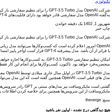
تکنولوژی
به‌گفته OpenAI مدل سفارشی قادر خواهد بود دارای قابلیت‌های GPT-4 یا فراتر از آن باشد. مدل پیشرفته GPT-4 قرار است اواخر پاییز امسال ارائه […]
شهریور 1, 1402
یک دقیقه خواندن
چاپ خبر
شرکت OpenAI مدل GPT-3.5 Turbo را برای تنظیم سفارشی باز کرد
یا فراتر از آن باشد. مدل پیشرفته GPT-4 قرار است اواخر پاییز امسال ارائه شود.
منحصر‌به‌فرد خواهد بود. تاکنون، کسب‌وکارها برای انجام این کار فقط می‌توانستند از انواع مدل‌های GPT-3 
مدل های قبلی است. OpenAI همچنین گفته است که این مدل می‌تواند در ۹۰ درصد موارد پیام‌های کوتاه‌تری ارائه دهد.
مایکروسافت از این سرویس‌ها همچنین برای خلاصه کردن اطلاعات یا تو
منبع: theverge
هیچ دیدگاهی درج نشده - اولین نفر باشید