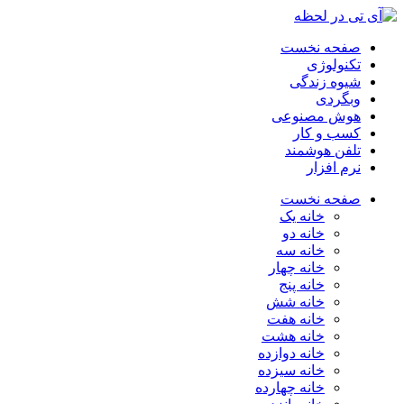
صفحه نخست
تکنولوژی
شیوه زندگی
وبگردی
هوش مصنوعی
کسب و کار
تلفن هوشمند
نرم افزار
صفحه نخست
خانه یک
خانه دو
خانه سه
خانه چهار
خانه پنج
خانه شش
خانه هفت
خانه هشت
خانه دوازده
خانه سیزده
خانه چهارده