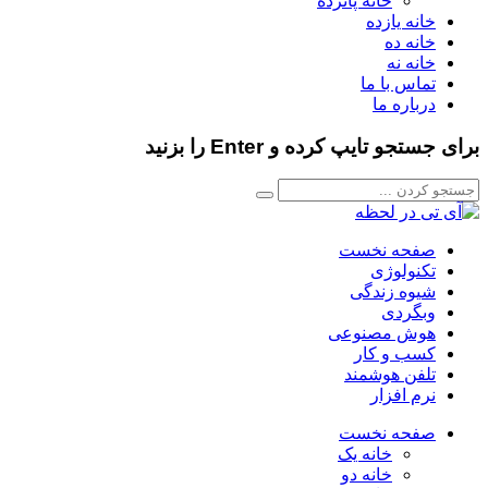
خانه پانزده
خانه یازده
خانه ده
خانه نه
تماس با ما
درباره ما
برای جستجو تایپ کرده و Enter را بزنید
صفحه نخست
تکنولوژی
شیوه زندگی
وبگردی
هوش مصنوعی
کسب و کار
تلفن هوشمند
نرم افزار
صفحه نخست
خانه یک
خانه دو