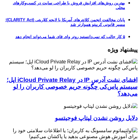
بهترین روش‌های افزایش فروش با طراحی سایت در کسب‌وکارهای
محلی
پایان مخالفت انجمن کلانترهای آمریکا با لایحه کلاریتی (CLARITY Act)؛
مسیر قانونی کریپتو هموارتر شد
۵ کار جالب که نمی‌دانستید روتر وای فای شما می‌تواند انجام دهد
پیشنهاد ویژه
افشای نشت آدرس IP در iCloud Private Relay اپل؛
سیستم پاس‌کی چگونه حریم خصوصی کاربران را لو
می‌دهد؟
دلایل روشن نشدن لپتاپ فوجیتسو