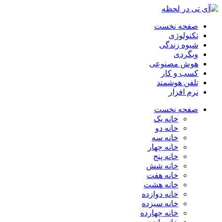
صفحه نخست
تکنولوژی
شیوه زندگی
وبگردی
هوش مصنوعی
کسب و کار
تلفن هوشمند
نرم افزار
صفحه نخست
خانه یک
خانه دو
خانه سه
خانه چهار
خانه پنج
خانه شش
خانه هفت
خانه هشت
خانه دوازده
خانه سیزده
خانه چهارده