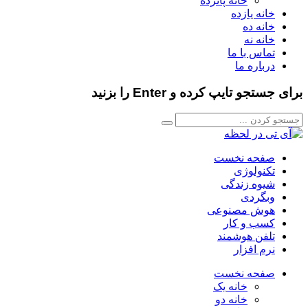
خانه پانزده
خانه یازده
خانه ده
خانه نه
تماس با ما
درباره ما
برای جستجو تایپ کرده و Enter را بزنید
صفحه نخست
تکنولوژی
شیوه زندگی
وبگردی
هوش مصنوعی
کسب و کار
تلفن هوشمند
نرم افزار
صفحه نخست
خانه یک
خانه دو