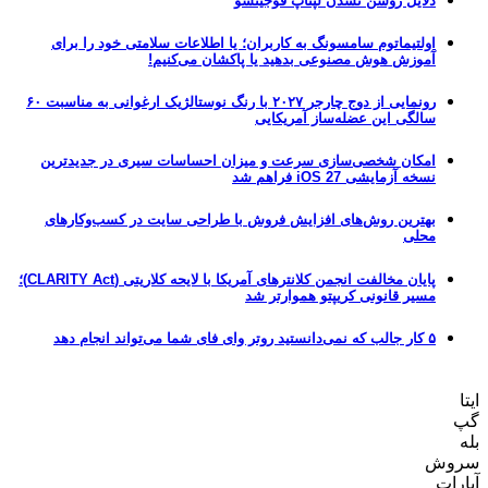
دلایل روشن نشدن لپتاپ فوجیتسو
اولتیماتوم سامسونگ به کاربران؛ یا اطلاعات سلامتی خود را برای
آموزش هوش مصنوعی بدهید یا پاکشان می‌کنیم!
رونمایی از دوج چارجر ۲۰۲۷ با رنگ نوستالژیک ارغوانی به مناسبت ۶۰
سالگی این عضله‌ساز آمریکایی
امکان شخصی‌سازی سرعت و میزان احساسات سیری در جدیدترین
نسخه آزمایشی iOS 27 فراهم شد
بهترین روش‌های افزایش فروش با طراحی سایت در کسب‌وکارهای
محلی
پایان مخالفت انجمن کلانترهای آمریکا با لایحه کلاریتی (CLARITY Act)؛
مسیر قانونی کریپتو هموارتر شد
۵ کار جالب که نمی‌دانستید روتر وای فای شما می‌تواند انجام دهد
ایتا
گپ
بله
سروش
آپارات