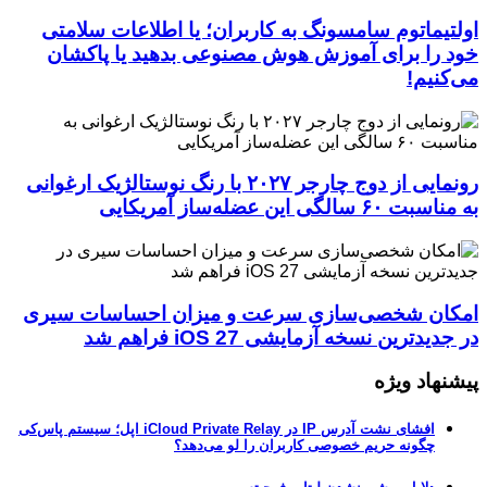
اولتیماتوم سامسونگ به کاربران؛ یا اطلاعات سلامتی
خود را برای آموزش هوش مصنوعی بدهید یا پاکشان
می‌کنیم!
رونمایی از دوج چارجر ۲۰۲۷ با رنگ نوستالژیک ارغوانی
به مناسبت ۶۰ سالگی این عضله‌ساز آمریکایی
امکان شخصی‌سازی سرعت و میزان احساسات سیری
در جدیدترین نسخه آزمایشی iOS 27 فراهم شد
پیشنهاد ویژه
افشای نشت آدرس IP در iCloud Private Relay اپل؛ سیستم پاس‌کی
چگونه حریم خصوصی کاربران را لو می‌دهد؟