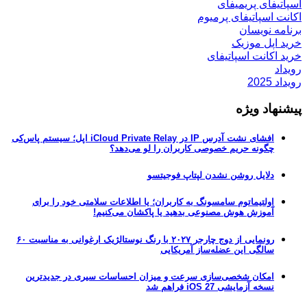
اسپاتیفای پریمیفای
اکانت اسپاتیفای پرمیوم
برنامه نویسان
خرید اپل موزیک
خرید اکانت اسپاتیفای
رویداد
رویداد 2025
پیشنهاد ویژه
افشای نشت آدرس IP در iCloud Private Relay اپل؛ سیستم پاس‌کی
چگونه حریم خصوصی کاربران را لو می‌دهد؟
دلایل روشن نشدن لپتاپ فوجیتسو
اولتیماتوم سامسونگ به کاربران؛ یا اطلاعات سلامتی خود را برای
آموزش هوش مصنوعی بدهید یا پاکشان می‌کنیم!
رونمایی از دوج چارجر ۲۰۲۷ با رنگ نوستالژیک ارغوانی به مناسبت ۶۰
سالگی این عضله‌ساز آمریکایی
امکان شخصی‌سازی سرعت و میزان احساسات سیری در جدیدترین
نسخه آزمایشی iOS 27 فراهم شد