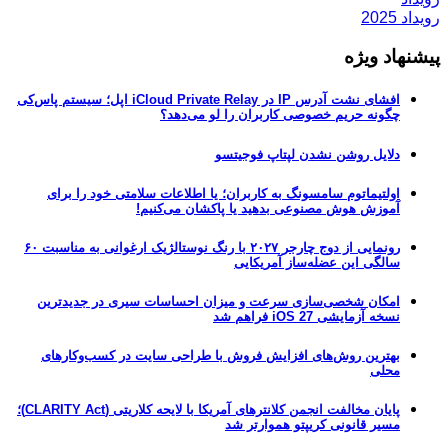
رویداد 2025
پیشنهاد ویژه
افشای نشت آدرس IP در iCloud Private Relay اپل؛ سیستم پاس‌کی
چگونه حریم خصوصی کاربران را لو می‌دهد؟
دلایل روشن نشدن لپتاپ فوجیتسو
اولتیماتوم سامسونگ به کاربران؛ یا اطلاعات سلامتی خود را برای
آموزش هوش مصنوعی بدهید یا پاکشان می‌کنیم!
رونمایی از دوج چارجر ۲۰۲۷ با رنگ نوستالژیک ارغوانی به مناسبت ۶۰
سالگی این عضله‌ساز آمریکایی
امکان شخصی‌سازی سرعت و میزان احساسات سیری در جدیدترین
نسخه آزمایشی iOS 27 فراهم شد
بهترین روش‌های افزایش فروش با طراحی سایت در کسب‌وکارهای
محلی
پایان مخالفت انجمن کلانترهای آمریکا با لایحه کلاریتی (CLARITY Act)؛
مسیر قانونی کریپتو هموارتر شد