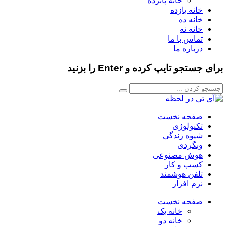
خانه پانزده
خانه یازده
خانه ده
خانه نه
تماس با ما
درباره ما
برای جستجو تایپ کرده و Enter را بزنید
صفحه نخست
تکنولوژی
شیوه زندگی
وبگردی
هوش مصنوعی
کسب و کار
تلفن هوشمند
نرم افزار
صفحه نخست
خانه یک
خانه دو