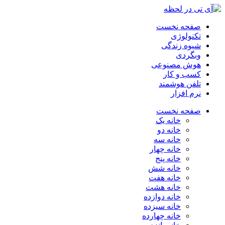
صفحه نخست
تکنولوژی
شیوه زندگی
وبگردی
هوش مصنوعی
کسب و کار
تلفن هوشمند
نرم افزار
صفحه نخست
خانه یک
خانه دو
خانه سه
خانه چهار
خانه پنج
خانه شش
خانه هفت
خانه هشت
خانه دوازده
خانه سیزده
خانه چهارده