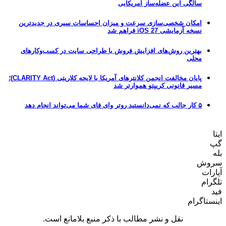
سالگی این عضله‌ساز آمریکایی
امکان شخصی‌سازی سرعت و میزان احساسات سیری در جدیدترین
نسخه آزمایشی iOS 27 فراهم شد
بهترین روش‌های افزایش فروش با طراحی سایت در کسب‌وکارهای
محلی
پایان مخالفت انجمن کلانترهای آمریکا با لایحه کلاریتی (CLARITY Act)؛
مسیر قانونی کریپتو هموارتر شد
۵ کار جالب که نمی‌دانستید روتر وای فای شما می‌تواند انجام دهد
ایتا
گپ
بله
سروش
آپارات
تلگرام
فید
اینستاگرام
نقل و نشر مطالب با ذکر منبع بلامانع است.