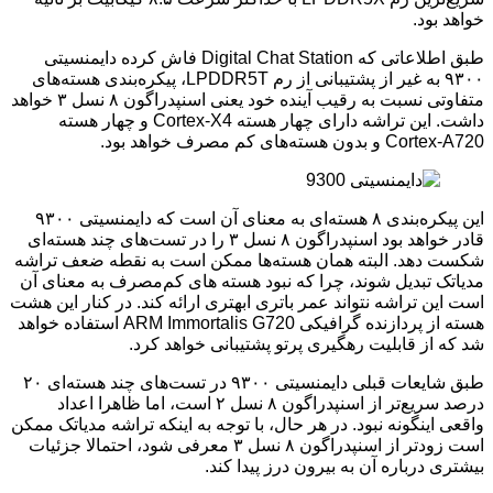
خواهد بود.
طبق اطلاعاتی که Digital Chat Station فاش کرده دایمنسیتی
۹۳۰۰ به غیر از پشتیبانی از رم LPDDR5T، پیکره‌بندی هسته‌های
متفاوتی نسبت به رقیب آینده خود یعنی اسنپدراگون ۸ نسل ۳ خواهد
داشت. این تراشه دارای چهار هسته Cortex-X4 و چهار هسته
Cortex-A720 و بدون هسته‌های کم مصرف خواهد بود.
این پیکره‌بندی ۸ هسته‌ای به معنای آن است که دایمنسیتی ۹۳۰۰
قادر خواهد بود اسنپدراگون ۸ نسل ۳ را در تست‌های چند هسته‌ای
شکست دهد. البته همان هسته‌ها ممکن است به نقطه ضعف تراشه
مدیاتک تبدیل شوند، چرا که نبود هسته های کم‌مصرف به معنای آن
است این تراشه نتواند عمر باتری ابهتری ارائه کند. در کنار این هشت
هسته از پردازنده گرافیکی ARM Immortalis G720 استفاده خواهد
شد که از قابلیت رهگیری پرتو پشتیبانی خواهد کرد.
طبق شایعات قبلی دایمنسیتی ۹۳۰۰ در تست‌های چند هسته‌ای ۲۰
درصد سریع‌تر از اسنپدراگون ۸ نسل ۲ است، اما ظاهرا اعداد
واقعی اینگونه نبود. در هر حال، با توجه به اینکه تراشه مدیاتک ممکن
است زودتر از اسنپدراگون ۸ نسل ۳ معرفی شود، احتمالا جزئیات
بیشتری درباره آن به بیرون درز پیدا کند.