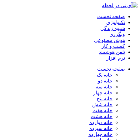
صفحه نخست
تکنولوژی
شیوه زندگی
وبگردی
هوش مصنوعی
کسب و کار
تلفن هوشمند
نرم افزار
صفحه نخست
خانه یک
خانه دو
خانه سه
خانه چهار
خانه پنج
خانه شش
خانه هفت
خانه هشت
خانه دوازده
خانه سیزده
خانه چهارده