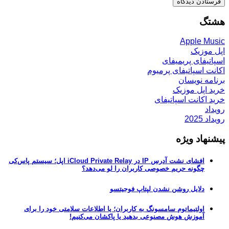
هشتگ
Apple Music
اپل موزیک
اسپاتیفای پریمیفای
اکانت اسپاتیفای پرمیوم
برنامه نویسان
خرید اپل موزیک
خرید اکانت اسپاتیفای
رویداد
رویداد 2025
پیشنهاد ویژه
افشای نشت آدرس IP در iCloud Private Relay اپل؛ سیستم پاس‌کی
چگونه حریم خصوصی کاربران را لو می‌دهد؟
دلایل روشن نشدن لپتاپ فوجیتسو
اولتیماتوم سامسونگ به کاربران؛ یا اطلاعات سلامتی خود را برای
آموزش هوش مصنوعی بدهید یا پاکشان می‌کنیم!