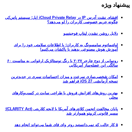
پیشنهاد ویژه
افشای نشت آدرس IP در iCloud Private Relay اپل؛ سیستم پاس‌کی
چگونه حریم خصوصی کاربران را لو می‌دهد؟
دلایل روشن نشدن لپتاپ فوجیتسو
اولتیماتوم سامسونگ به کاربران؛ یا اطلاعات سلامتی خود را برای
آموزش هوش مصنوعی بدهید یا پاکشان می‌کنیم!
رونمایی از دوج چارجر ۲۰۲۷ با رنگ نوستالژیک ارغوانی به مناسبت ۶۰
سالگی این عضله‌ساز آمریکایی
امکان شخصی‌سازی سرعت و میزان احساسات سیری در جدیدترین
نسخه آزمایشی iOS 27 فراهم شد
بهترین روش‌های افزایش فروش با طراحی سایت در کسب‌وکارهای
محلی
پایان مخالفت انجمن کلانترهای آمریکا با لایحه کلاریتی (CLARITY Act)؛
مسیر قانونی کریپتو هموارتر شد
۵ کار جالب که نمی‌دانستید روتر وای فای شما می‌تواند انجام دهد