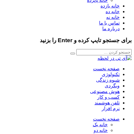
خانه پانزده
خانه یازده
خانه ده
خانه نه
تماس با ما
درباره ما
برای جستجو تایپ کرده و Enter را بزنید
صفحه نخست
تکنولوژی
شیوه زندگی
وبگردی
هوش مصنوعی
کسب و کار
تلفن هوشمند
نرم افزار
صفحه نخست
خانه یک
خانه دو