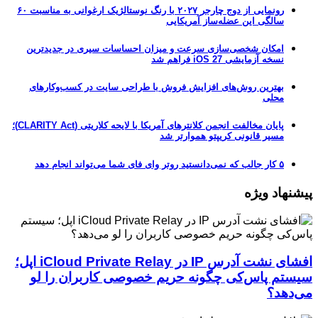
رونمایی از دوج چارجر ۲۰۲۷ با رنگ نوستالژیک ارغوانی به مناسبت ۶۰
سالگی این عضله‌ساز آمریکایی
امکان شخصی‌سازی سرعت و میزان احساسات سیری در جدیدترین
نسخه آزمایشی iOS 27 فراهم شد
بهترین روش‌های افزایش فروش با طراحی سایت در کسب‌وکارهای
محلی
پایان مخالفت انجمن کلانترهای آمریکا با لایحه کلاریتی (CLARITY Act)؛
مسیر قانونی کریپتو هموارتر شد
۵ کار جالب که نمی‌دانستید روتر وای فای شما می‌تواند انجام دهد
پیشنهاد ویژه
افشای نشت آدرس IP در iCloud Private Relay اپل؛
سیستم پاس‌کی چگونه حریم خصوصی کاربران را لو
می‌دهد؟