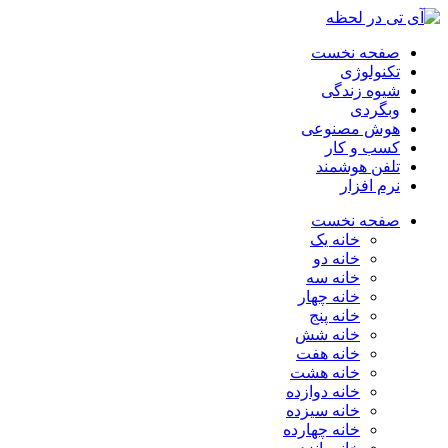
صفحه نخست
تکنولوژی
شیوه زندگی
وبگردی
هوش مصنوعی
کسب و کار
تلفن هوشمند
نرم افزار
صفحه نخست
خانه یک
خانه دو
خانه سه
خانه چهار
خانه پنج
خانه شش
خانه هفت
خانه هشت
خانه دوازده
خانه سیزده
خانه چهارده