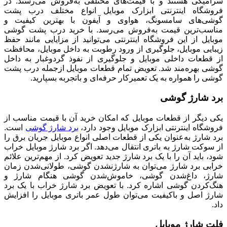
سرامیکی هستند و با قیمت‌های مختلفی به‌فروش می‌رسند. در
فروشگاه اینترنتی ابزارک موبایل انواع مختلف درب پشت
گوشی‌های سامسونگ، هواوی و آیفون با بهترین کیفیت و
مناسب‌ترین قیمت به‌فروش می‌رسد. با خرید درب پشت گوشی
موبایل از این فروشگاه اینترنتی می‌توانید از مزایایی مانند حفظ
زیبایی موبایل، جلوگیری از ورود رطوبت به داخل موبایل، محافظت
از قطعات داخلی موبایل و جلوگیری از نفوذ گردوغبار به داخل
گوشی بهره‌مند شد. تعویض تمام قطعات موبایل ازجمله درب پشت
گوشی را همواره به یک تعمیرکار حرفه‌ای و باتجربه بسپارید.
برد شارژ گوشی
یکی دیگر از قطعات موبایل که امکان خرید آن با قیمت مناسب از
فروشگاه اینترنتی ابزارک موبایل وجود دارد،
برد شارژ گوشی
است.
برد شارژ به‌عنوان یکی از قطعات اصلی انواع موبایل جریان برق را
از سوکت شارژ به باتری انتقال می‌دهد. اگر برد شارژ موبایل‌ خراب
شود، باید آن را با یک برد شارژ جدید تعویض کرد. از مهم‌ترین علائم
خرابی برد شارژ می‌توان به شارژنشدن گوشی، طولانی‌شدن زمان
شارژ، داغ‌شدن گوشی، خاموش‌شدن گوشی هنگام شارژ و
هنگ‌کردن گوشی اشاره کرد. با تعویض برد شارژ خراب با یک برد
شارژ اصل و باکیفیت می‌توان طول عمر باتری موبایل را افزایش
داد.
فلت شارژ موبایل