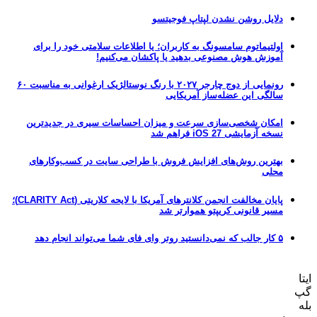
دلایل روشن نشدن لپتاپ فوجیتسو
اولتیماتوم سامسونگ به کاربران؛ یا اطلاعات سلامتی خود را برای
آموزش هوش مصنوعی بدهید یا پاکشان می‌کنیم!
رونمایی از دوج چارجر ۲۰۲۷ با رنگ نوستالژیک ارغوانی به مناسبت ۶۰
سالگی این عضله‌ساز آمریکایی
امکان شخصی‌سازی سرعت و میزان احساسات سیری در جدیدترین
نسخه آزمایشی iOS 27 فراهم شد
بهترین روش‌های افزایش فروش با طراحی سایت در کسب‌وکارهای
محلی
پایان مخالفت انجمن کلانترهای آمریکا با لایحه کلاریتی (CLARITY Act)؛
مسیر قانونی کریپتو هموارتر شد
۵ کار جالب که نمی‌دانستید روتر وای فای شما می‌تواند انجام دهد
ایتا
گپ
بله