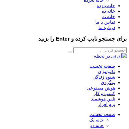
خانه پانزده
خانه یازده
خانه ده
خانه نه
تماس با ما
درباره ما
برای جستجو تایپ کرده و Enter را بزنید
صفحه نخست
تکنولوژی
شیوه زندگی
وبگردی
هوش مصنوعی
کسب و کار
تلفن هوشمند
نرم افزار
صفحه نخست
خانه یک
خانه دو