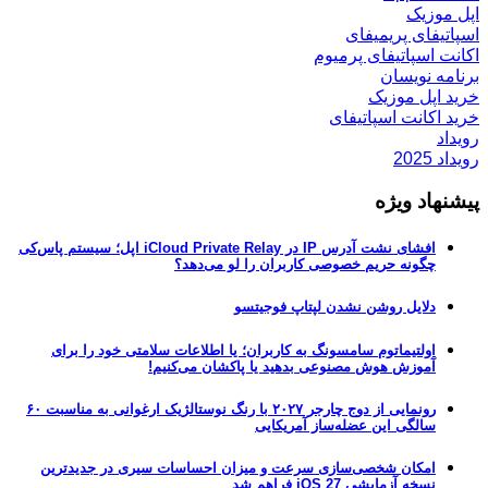
اپل موزیک
اسپاتیفای پریمیفای
اکانت اسپاتیفای پرمیوم
برنامه نویسان
خرید اپل موزیک
خرید اکانت اسپاتیفای
رویداد
رویداد 2025
پیشنهاد ویژه
افشای نشت آدرس IP در iCloud Private Relay اپل؛ سیستم پاس‌کی
چگونه حریم خصوصی کاربران را لو می‌دهد؟
دلایل روشن نشدن لپتاپ فوجیتسو
اولتیماتوم سامسونگ به کاربران؛ یا اطلاعات سلامتی خود را برای
آموزش هوش مصنوعی بدهید یا پاکشان می‌کنیم!
رونمایی از دوج چارجر ۲۰۲۷ با رنگ نوستالژیک ارغوانی به مناسبت ۶۰
سالگی این عضله‌ساز آمریکایی
امکان شخصی‌سازی سرعت و میزان احساسات سیری در جدیدترین
نسخه آزمایشی iOS 27 فراهم شد