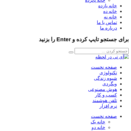
خانه پانزده
خانه یازده
خانه ده
خانه نه
تماس با ما
درباره ما
برای جستجو تایپ کرده و Enter را بزنید
صفحه نخست
تکنولوژی
شیوه زندگی
وبگردی
هوش مصنوعی
کسب و کار
تلفن هوشمند
نرم افزار
صفحه نخست
خانه یک
خانه دو