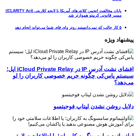
پایان مخالفت انجمن کلانترهای آمریکا با لایحه کلاریتی (CLARITY Act)؛
مسیر قانونی کریپتو هموارتر شد
۵ کار جالب که نمی‌دانستید روتر وای فای شما می‌تواند انجام دهد
پیشنهاد ویژه
افشای نشت آدرس IP در iCloud Private Relay اپل؛
سیستم پاس‌کی چگونه حریم خصوصی کاربران را لو
می‌دهد؟
دلایل روشن نشدن لپتاپ فوجیتسو
اولتیماتوم سامسونگ به کاربران؛ یا اطلاعات سلامتی