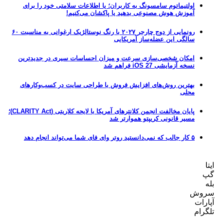
اولتیماتوم سامسونگ به کاربران؛ یا اطلاعات سلامتی خود را برای
آموزش هوش مصنوعی بدهید یا پاکشان می‌کنیم!
رونمایی از دوج چارجر ۲۰۲۷ با رنگ نوستالژیک ارغوانی به مناسبت ۶۰
سالگی این عضله‌ساز آمریکایی
امکان شخصی‌سازی سرعت و میزان احساسات سیری در جدیدترین
نسخه آزمایشی iOS 27 فراهم شد
بهترین روش‌های افزایش فروش با طراحی سایت در کسب‌وکارهای
محلی
پایان مخالفت انجمن کلانترهای آمریکا با لایحه کلاریتی (CLARITY Act)؛
مسیر قانونی کریپتو هموارتر شد
۵ کار جالب که نمی‌دانستید روتر وای فای شما می‌تواند انجام دهد
ایتا
گپ
بله
سروش
آپارات
تلگرام