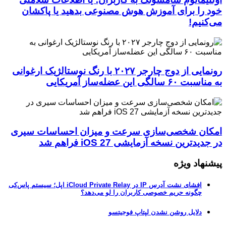
خود را برای آموزش هوش مصنوعی بدهید یا پاکشان
می‌کنیم!
رونمایی از دوج چارجر ۲۰۲۷ با رنگ نوستالژیک ارغوانی
به مناسبت ۶۰ سالگی این عضله‌ساز آمریکایی
امکان شخصی‌سازی سرعت و میزان احساسات سیری
در جدیدترین نسخه آزمایشی iOS 27 فراهم شد
پیشنهاد ویژه
افشای نشت آدرس IP در iCloud Private Relay اپل؛ سیستم پاس‌کی
چگونه حریم خصوصی کاربران را لو می‌دهد؟
دلایل روشن نشدن لپتاپ فوجیتسو