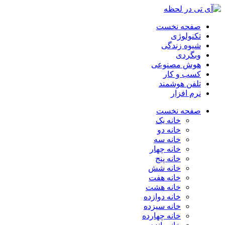
صفحه نخست
تکنولوژی
شیوه زندگی
وبگردی
هوش مصنوعی
کسب و کار
تلفن هوشمند
نرم افزار
صفحه نخست
خانه یک
خانه دو
خانه سه
خانه چهار
خانه پنج
خانه شش
خانه هفت
خانه هشت
خانه دوازده
خانه سیزده
خانه چهارده