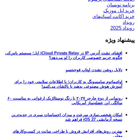
برنامه نویسان
خرید اپل موزیک
خرید اکانت اسپاتیفای
رویداد
رویداد 2025
پیشنهاد ویژه
افشای نشت آدرس IP در iCloud Private Relay اپل؛ سیستم پاس‌کی
چگونه حریم خصوصی کاربران را لو می‌دهد؟
دلایل روشن نشدن لپتاپ فوجیتسو
اولتیماتوم سامسونگ به کاربران؛ یا اطلاعات سلامتی خود را برای
آموزش هوش مصنوعی بدهید یا پاکشان می‌کنیم!
رونمایی از دوج چارجر ۲۰۲۷ با رنگ نوستالژیک ارغوانی به مناسبت ۶۰
سالگی این عضله‌ساز آمریکایی
امکان شخصی‌سازی سرعت و میزان احساسات سیری در جدیدترین
نسخه آزمایشی iOS 27 فراهم شد
بهترین روش‌های افزایش فروش با طراحی سایت در کسب‌وکارهای
محلی