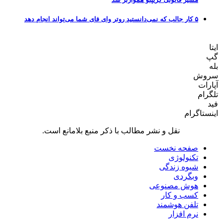
۵ کار جالب که نمی‌دانستید روتر وای فای شما می‌تواند انجام دهد
ایتا
گپ
بله
سروش
آپارات
تلگرام
فید
اینستاگرام
نقل و نشر مطالب با ذکر منبع بلامانع است.
صفحه نخست
تکنولوژی
شیوه زندگی
وبگردی
هوش مصنوعی
کسب و کار
تلفن هوشمند
نرم افزار