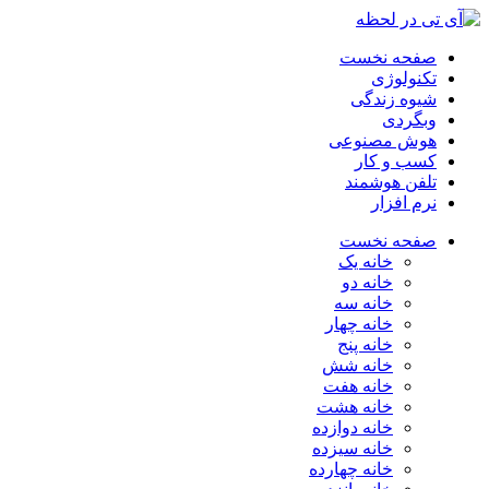
صفحه نخست
تکنولوژی
شیوه زندگی
وبگردی
هوش مصنوعی
کسب و کار
تلفن هوشمند
نرم افزار
صفحه نخست
خانه یک
خانه دو
خانه سه
خانه چهار
خانه پنج
خانه شش
خانه هفت
خانه هشت
خانه دوازده
خانه سیزده
خانه چهارده