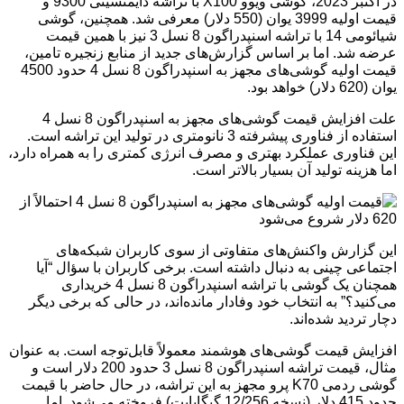
در اکتبر 2023، گوشی ویوو X100 با تراشه دایمنسیتی 9300 و
قیمت اولیه 3999 یوان (550 دلار) معرفی شد. همچنین، گوشی
شیائومی 14 با تراشه اسنپدراگون 8 نسل 3 نیز با همین قیمت
عرضه شد. اما بر اساس گزارش‌های جدید از منابع زنجیره تامین،
قیمت اولیه گوشی‌های مجهز به اسنپدراگون 8 نسل 4 حدود 4500
یوان (620 دلار) خواهد بود.
علت افزایش قیمت گوشی‌های مجهز به اسنپدراگون 8 نسل 4
استفاده از فناوری پیشرفته 3 نانومتری در تولید این تراشه است.
این فناوری عملکرد بهتری و مصرف انرژی کمتری را به همراه دارد،
اما هزینه تولید آن بسیار بالاتر است.
این گزارش واکنش‌های متفاوتی از سوی کاربران شبکه‌های
اجتماعی چینی به دنبال داشته است. برخی کاربران با سؤال “آیا
همچنان یک گوشی با تراشه اسنپدراگون 8 نسل 4 خریداری
می‌کنید؟” به انتخاب خود وفادار مانده‌اند، در حالی که برخی دیگر
دچار تردید شده‌اند.
افزایش قیمت گوشی‌های هوشمند معمولاً قابل‌توجه است. به عنوان
مثال، قیمت تراشه اسنپدراگون 8 نسل 3 حدود 200 دلار است و
گوشی ردمی K70 پرو مجهز به این تراشه، در حال حاضر با قیمت
حدود 415 دلار (نسخه 12/256 گیگابایت) فروخته می‌شود. اما