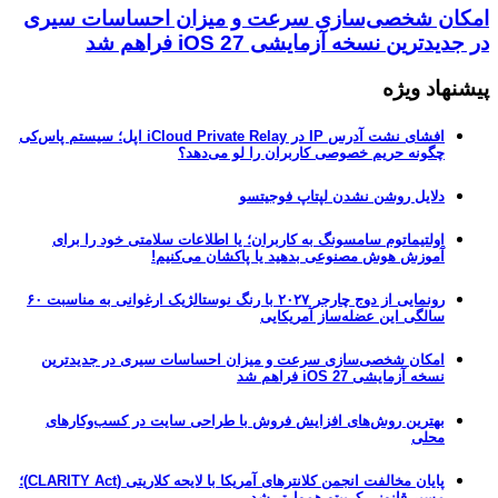
امکان شخصی‌سازی سرعت و میزان احساسات سیری
در جدیدترین نسخه آزمایشی iOS 27 فراهم شد
پیشنهاد ویژه
افشای نشت آدرس IP در iCloud Private Relay اپل؛ سیستم پاس‌کی
چگونه حریم خصوصی کاربران را لو می‌دهد؟
دلایل روشن نشدن لپتاپ فوجیتسو
اولتیماتوم سامسونگ به کاربران؛ یا اطلاعات سلامتی خود را برای
آموزش هوش مصنوعی بدهید یا پاکشان می‌کنیم!
رونمایی از دوج چارجر ۲۰۲۷ با رنگ نوستالژیک ارغوانی به مناسبت ۶۰
سالگی این عضله‌ساز آمریکایی
امکان شخصی‌سازی سرعت و میزان احساسات سیری در جدیدترین
نسخه آزمایشی iOS 27 فراهم شد
بهترین روش‌های افزایش فروش با طراحی سایت در کسب‌وکارهای
محلی
پایان مخالفت انجمن کلانترهای آمریکا با لایحه کلاریتی (CLARITY Act)؛
مسیر قانونی کریپتو هموارتر شد