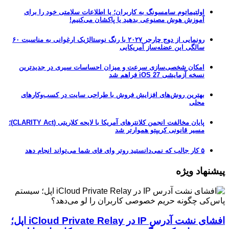
اولتیماتوم سامسونگ به کاربران؛ یا اطلاعات سلامتی خود را برای
آموزش هوش مصنوعی بدهید یا پاکشان می‌کنیم!
رونمایی از دوج چارجر ۲۰۲۷ با رنگ نوستالژیک ارغوانی به مناسبت ۶۰
سالگی این عضله‌ساز آمریکایی
امکان شخصی‌سازی سرعت و میزان احساسات سیری در جدیدترین
نسخه آزمایشی iOS 27 فراهم شد
بهترین روش‌های افزایش فروش با طراحی سایت در کسب‌وکارهای
محلی
پایان مخالفت انجمن کلانترهای آمریکا با لایحه کلاریتی (CLARITY Act)؛
مسیر قانونی کریپتو هموارتر شد
۵ کار جالب که نمی‌دانستید روتر وای فای شما می‌تواند انجام دهد
پیشنهاد ویژه
افشای نشت آدرس IP در iCloud Private Relay اپل؛