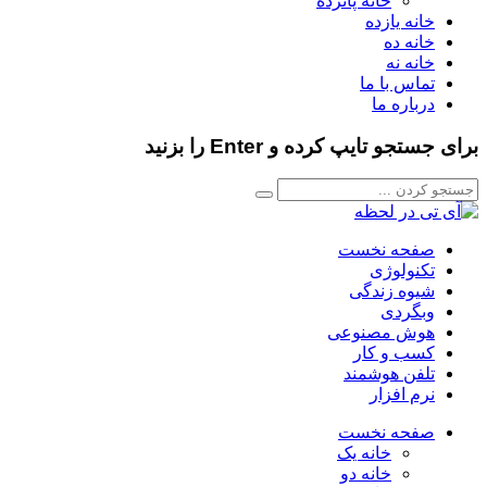
خانه پانزده
خانه یازده
خانه ده
خانه نه
تماس با ما
درباره ما
برای جستجو تایپ کرده و Enter را بزنید
صفحه نخست
تکنولوژی
شیوه زندگی
وبگردی
هوش مصنوعی
کسب و کار
تلفن هوشمند
نرم افزار
صفحه نخست
خانه یک
خانه دو