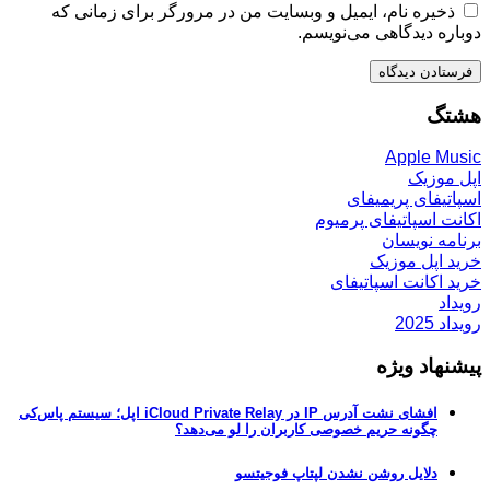
ذخیره نام، ایمیل و وبسایت من در مرورگر برای زمانی که
دوباره دیدگاهی می‌نویسم.
هشتگ
Apple Music
اپل موزیک
اسپاتیفای پریمیفای
اکانت اسپاتیفای پرمیوم
برنامه نویسان
خرید اپل موزیک
خرید اکانت اسپاتیفای
رویداد
رویداد 2025
پیشنهاد ویژه
افشای نشت آدرس IP در iCloud Private Relay اپل؛ سیستم پاس‌کی
چگونه حریم خصوصی کاربران را لو می‌دهد؟
دلایل روشن نشدن لپتاپ فوجیتسو