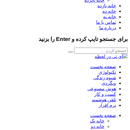
خانه پانزده
خانه یازده
خانه ده
خانه نه
تماس با ما
درباره ما
برای جستجو تایپ کرده و Enter را بزنید
صفحه نخست
تکنولوژی
شیوه زندگی
وبگردی
هوش مصنوعی
کسب و کار
تلفن هوشمند
نرم افزار
صفحه نخست
خانه یک
خانه دو