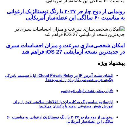
رونمایی از دوج چارجر ۲۰۲۷ با رنگ نوستالژیک ارغوانی
به مناسبت ۶۰ سالگی این عضله‌ساز آمریکایی
امکان شخصی‌سازی سرعت و میزان احساسات سیری
در جدیدترین نسخه آزمایشی iOS 27 فراهم شد
پیشنهاد ویژه
افشای نشت آدرس IP در iCloud Private Relay اپل؛ سیستم پاس‌کی
چگونه حریم خصوصی کاربران را لو می‌دهد؟
دلایل روشن نشدن لپتاپ فوجیتسو
اولتیماتوم سامسونگ به کاربران؛ یا اطلاعات سلامتی خود را برای
آموزش هوش مصنوعی بدهید یا پاکشان می‌کنیم!
رونمایی از دوج چارجر ۲۰۲۷ با رنگ نوستالژیک ارغوانی به مناسبت ۶۰
سالگی این عضله‌ساز آمریکایی