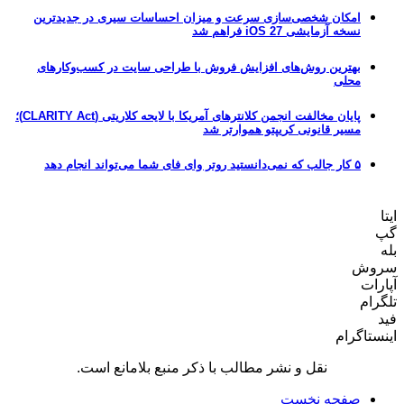
امکان شخصی‌سازی سرعت و میزان احساسات سیری در جدیدترین
نسخه آزمایشی iOS 27 فراهم شد
بهترین روش‌های افزایش فروش با طراحی سایت در کسب‌وکارهای
محلی
پایان مخالفت انجمن کلانترهای آمریکا با لایحه کلاریتی (CLARITY Act)؛
مسیر قانونی کریپتو هموارتر شد
۵ کار جالب که نمی‌دانستید روتر وای فای شما می‌تواند انجام دهد
ایتا
گپ
بله
سروش
آپارات
تلگرام
فید
اینستاگرام
نقل و نشر مطالب با ذکر منبع بلامانع است.
صفحه نخست