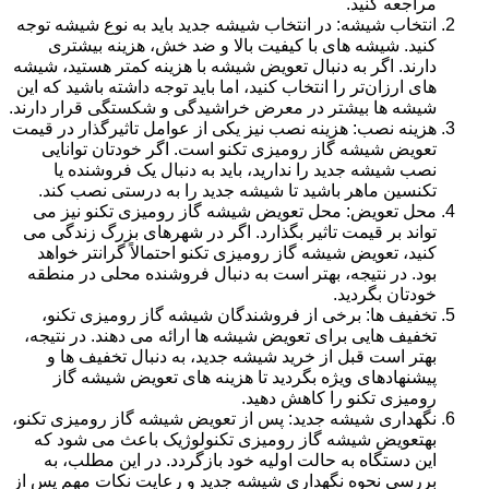
مراجعه کنید.
انتخاب شیشه: در انتخاب شیشه جدید باید به نوع شیشه توجه
کنید. شیشه های با کیفیت بالا و ضد خش، هزینه بیشتری
دارند. اگر به دنبال تعویض شیشه با هزینه کمتر هستید، شیشه
های ارزان‌تر را انتخاب کنید، اما باید توجه داشته باشید که این
شیشه ها بیشتر در معرض خراشیدگی و شکستگی قرار دارند.
هزینه نصب: هزینه نصب نیز یکی از عوامل تاثیرگذار در قیمت
تعویض شیشه گاز رومیزی تکنو است. اگر خودتان توانایی
نصب شیشه جدید را ندارید، باید به دنبال یک فروشنده یا
تکنسین ماهر باشید تا شیشه جدید را به درستی نصب کند.
محل تعویض: محل تعویض شیشه گاز رومیزی تکنو نیز می
تواند بر قیمت تاثیر بگذارد. اگر در شهرهای بزرگ زندگی می
کنید، تعویض شیشه گاز رومیزی تکنو احتمالاً گرانتر خواهد
بود. در نتیجه، بهتر است به دنبال فروشنده محلی در منطقه
خودتان بگردید.
تخفیف ها: برخی از فروشندگان شیشه گاز رومیزی تکنو،
تخفیف هایی برای تعویض شیشه ها ارائه می دهند. در نتیجه،
بهتر است قبل از خرید شیشه جدید، به دنبال تخفیف ها و
پیشنهادهای ویژه بگردید تا هزینه های تعویض شیشه گاز
رومیزی تکنو را کاهش دهید.
نگهداری شیشه جدید: پس از تعویض شیشه گاز رومیزی تکنو،
بهتعویض شیشه گاز رومیزی تکنولوژیک باعث می شود که
این دستگاه به حالت اولیه خود بازگردد. در این مطلب، به
بررسی نحوه نگهداری شیشه جدید و رعایت نکات مهم پس از