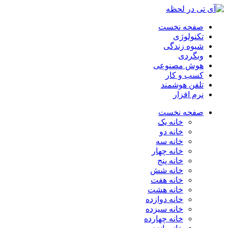
صفحه نخست
تکنولوژی
شیوه زندگی
وبگردی
هوش مصنوعی
کسب و کار
تلفن هوشمند
نرم افزار
صفحه نخست
خانه یک
خانه دو
خانه سه
خانه چهار
خانه پنج
خانه شش
خانه هفت
خانه هشت
خانه دوازده
خانه سیزده
خانه چهارده