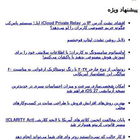
پیشنهاد ویژه
افشای نشت آدرس IP در iCloud Private Relay اپل؛ سیستم پاس‌کی
چگونه حریم خصوصی کاربران را لو می‌دهد؟
دلایل روشن نشدن لپتاپ فوجیتسو
اولتیماتوم سامسونگ به کاربران؛ یا اطلاعات سلامتی خود را برای
آموزش هوش مصنوعی بدهید یا پاکشان می‌کنیم!
رونمایی از دوج چارجر ۲۰۲۷ با رنگ نوستالژیک ارغوانی به مناسبت ۶۰
سالگی این عضله‌ساز آمریکایی
امکان شخصی‌سازی سرعت و میزان احساسات سیری در جدیدترین
نسخه آزمایشی iOS 27 فراهم شد
بهترین روش‌های افزایش فروش با طراحی سایت در کسب‌وکارهای
محلی
پایان مخالفت انجمن کلانترهای آمریکا با لایحه کلاریتی (CLARITY Act)؛
مسیر قانونی کریپتو هموارتر شد
۵ کار جالب که نمی‌دانستید روتر وای فای شما می‌تواند انجام دهد