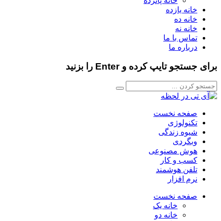
خانه پانزده
خانه یازده
خانه ده
خانه نه
تماس با ما
درباره ما
برای جستجو تایپ کرده و Enter را بزنید
صفحه نخست
تکنولوژی
شیوه زندگی
وبگردی
هوش مصنوعی
کسب و کار
تلفن هوشمند
نرم افزار
صفحه نخست
خانه یک
خانه دو