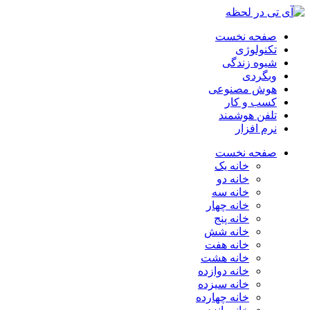
صفحه نخست
تکنولوژی
شیوه زندگی
وبگردی
هوش مصنوعی
کسب و کار
تلفن هوشمند
نرم افزار
صفحه نخست
خانه یک
خانه دو
خانه سه
خانه چهار
خانه پنج
خانه شش
خانه هفت
خانه هشت
خانه دوازده
خانه سیزده
خانه چهارده