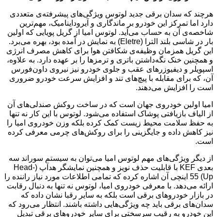
هرچند که سدان برقی جدید لوتوس ویژگی‌های پیشرفته‌ی متعددی
دارد اما تمرکز این خودرو بر ماندگاری و آیروداینامیک، مهم‌ترین
شاخصه‌ی آن به حساب می‌آید. لوتوس امیا از گریل پویایی که اولین
بار در شاسی بلند الترا (Eletre) به نمایش در آمده بود، بهره می‌برد.
این گریل همزمان وظیفه‌ی شکافتن هوا برای کاهش مصرف انرژی
و همچنین خنک‌ نگه‌داشتن باتری و ترمزها را بر عهده دارد. به علاوه،
اسپویلر و دیفیوزرهای عقب و جلوی خودرو نیز نیروی داون‌فورس
آن، که برای مقابله با پیچ‌های تند و افزایش سرعت خودرو ضروری
است را افزایش می‌دهند.
امیا اولین خودروی جهان است که در ساخت روکش صندلی‌های آن
از الیاف بازیافتی پوشاک استفاده می‌شود. لوتوس با این کار نه تنها
به حفظ سلامت محیط زیست کمک کرده بلکه وزن خودروی امیا را
نیز کاهش داده و جایگزینی را برای روکش‌های چرمی معرفی کرده
است.
از دیگر ویژگی‌های مهم لوتوس امیا می‌توان به سیستم سوراند سه
بعدی KEF با قابلیت حذف نویز و همچنین نمایشگر هدآپ (Head-
Up) 55 اینچی آن اشاره کرده که تمامی اطلاعات مورد نیاز راننده را
ارائه می‌دهد. با معرفی خودروی امیا، لوتوس نه تنها به دنبال رقابت
در بازار خودروهای برقی است بلکه به سایر رقبا نشان داده که
سدان‌های برقی باید چه ویژگی‌هایی داشته باشند. انتظار می‌رود که
این خودرو به رقیب سرسختی برای سایر خودروهای برقی تبدیل