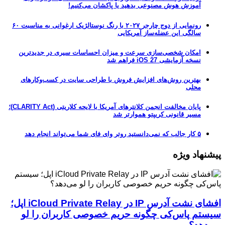
آموزش هوش مصنوعی بدهید یا پاکشان می‌کنیم!
رونمایی از دوج چارجر ۲۰۲۷ با رنگ نوستالژیک ارغوانی به مناسبت ۶۰
سالگی این عضله‌ساز آمریکایی
امکان شخصی‌سازی سرعت و میزان احساسات سیری در جدیدترین
نسخه آزمایشی iOS 27 فراهم شد
بهترین روش‌های افزایش فروش با طراحی سایت در کسب‌وکارهای
محلی
پایان مخالفت انجمن کلانترهای آمریکا با لایحه کلاریتی (CLARITY Act)؛
مسیر قانونی کریپتو هموارتر شد
۵ کار جالب که نمی‌دانستید روتر وای فای شما می‌تواند انجام دهد
پیشنهاد ویژه
افشای نشت آدرس IP در iCloud Private Relay اپل؛
سیستم پاس‌کی چگونه حریم خصوصی کاربران را لو