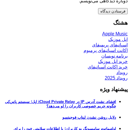
دوباره دیدگاهی می‌نویسم.
هشتگ
Apple Music
اپل موزیک
اسپاتیفای پریمیفای
اکانت اسپاتیفای پرمیوم
برنامه نویسان
خرید اپل موزیک
خرید اکانت اسپاتیفای
رویداد
رویداد 2025
پیشنهاد ویژه
افشای نشت آدرس IP در iCloud Private Relay اپل؛ سیستم پاس‌کی
چگونه حریم خصوصی کاربران را لو می‌دهد؟
دلایل روشن نشدن لپتاپ فوجیتسو
اولتیماتوم سامسونگ به کاربران؛ یا اطلاعات سلامتی خود را برای