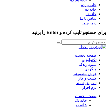
خانه پانزده
خانه یازده
خانه ده
خانه نه
تماس با ما
درباره ما
برای جستجو تایپ کرده و Enter را بزنید
صفحه نخست
تکنولوژی
شیوه زندگی
وبگردی
هوش مصنوعی
کسب و کار
تلفن هوشمند
نرم افزار
صفحه نخست
خانه یک
خانه دو