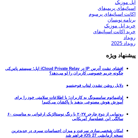
اپل موزیک
اسپاتیفای پریمیفای
اکانت اسپاتیفای پرمیوم
برنامه نویسان
خرید اپل موزیک
خرید اکانت اسپاتیفای
رویداد
رویداد 2025
پیشنهاد ویژه
افشای نشت آدرس IP در iCloud Private Relay اپل؛ سیستم پاس‌کی
چگونه حریم خصوصی کاربران را لو می‌دهد؟
دلایل روشن نشدن لپتاپ فوجیتسو
اولتیماتوم سامسونگ به کاربران؛ یا اطلاعات سلامتی خود را برای
آموزش هوش مصنوعی بدهید یا پاکشان می‌کنیم!
رونمایی از دوج چارجر ۲۰۲۷ با رنگ نوستالژیک ارغوانی به مناسبت ۶۰
سالگی این عضله‌ساز آمریکایی
امکان شخصی‌سازی سرعت و میزان احساسات سیری در جدیدترین
نسخه آزمایشی iOS 27 فراهم شد