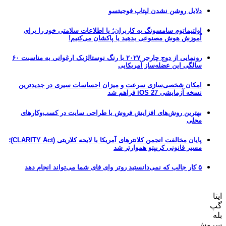
دلایل روشن نشدن لپتاپ فوجیتسو
اولتیماتوم سامسونگ به کاربران؛ یا اطلاعات سلامتی خود را برای
آموزش هوش مصنوعی بدهید یا پاکشان می‌کنیم!
رونمایی از دوج چارجر ۲۰۲۷ با رنگ نوستالژیک ارغوانی به مناسبت ۶۰
سالگی این عضله‌ساز آمریکایی
امکان شخصی‌سازی سرعت و میزان احساسات سیری در جدیدترین
نسخه آزمایشی iOS 27 فراهم شد
بهترین روش‌های افزایش فروش با طراحی سایت در کسب‌وکارهای
محلی
پایان مخالفت انجمن کلانترهای آمریکا با لایحه کلاریتی (CLARITY Act)؛
مسیر قانونی کریپتو هموارتر شد
۵ کار جالب که نمی‌دانستید روتر وای فای شما می‌تواند انجام دهد
ایتا
گپ
بله
سروش