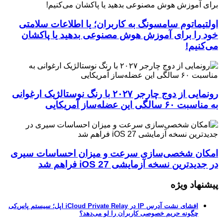
اولتیماتوم سامسونگ به کاربران؛ یا اطلاعات سلامتی
خود را برای آموزش هوش مصنوعی بدهید یا پاکشان
می‌کنیم!
رونمایی از دوج چارجر ۲۰۲۷ با رنگ نوستالژیک ارغوانی
به مناسبت ۶۰ سالگی این عضله‌ساز آمریکایی
امکان شخصی‌سازی سرعت و میزان احساسات سیری
در جدیدترین نسخه آزمایشی iOS 27 فراهم شد
پیشنهاد ویژه
افشای نشت آدرس IP در iCloud Private Relay اپل؛ سیستم پاس‌کی
چگونه حریم خصوصی کاربران را لو می‌دهد؟