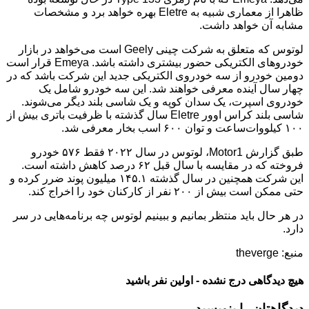
ظاهرا از معماری شبیه به Eletre بهره خواهد برد و مشخصات
مشابه آن خواهد داشت.
لوتوس که متعلق به شرکت چینی Geely است می‌خواهد در بازار
خودروهای الکتریکی حضور بیشتری داشته باشد. Emeya قرار است
دومین خودرو از سه خودروی الکتریکی جدید این شرکت باشد که در
چهار سال آینده معرفی خواهند شد. این سه خودرو شامل یک
خودروی اسپرت، یک سدان کوپه و یک شاسی بلند دیگر می‌شوند.
شاسی بلند کراس اوور Eletre سال گذشته با ظرفیت باتری بیش از
۱۰۰ کیلووات‌ساعت و توان ۶۰۰ اسب بخار معرفی شد.
طبق گزارش Motor1، لوتوس در سال ۲۰۲۲ فقط ۵۷۶ خودرو
فروخته که در مقایسه با سال قبل ۶۲ درصد کاهش داشته است.
این شرکت همچنین در سال گذشته ۱۴۵.۱ میلیون پوند ضرر کرده و
حتی ممکن است بیش از ۲۰۰ نفر از کارکنان خود را اخراج کند.
در هر حال باید منتظر بمانیم و ببینیم لوتوس چه برنامه‌هایی در سر
دارد.
منبع: theverge
هیچ دیدگاهی درج نشده - اولین نفر باشید
دیدگاهتان را بنویسید