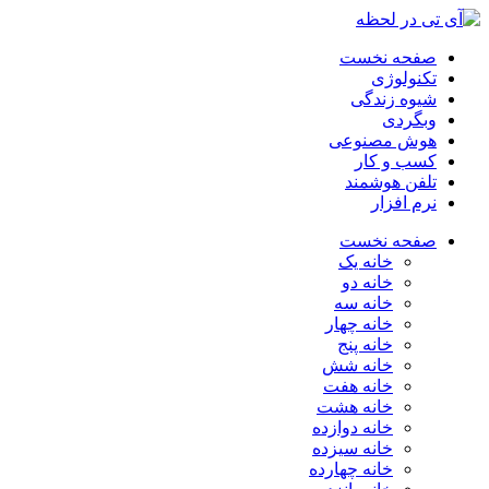
صفحه نخست
تکنولوژی
شیوه زندگی
وبگردی
هوش مصنوعی
کسب و کار
تلفن هوشمند
نرم افزار
صفحه نخست
خانه یک
خانه دو
خانه سه
خانه چهار
خانه پنج
خانه شش
خانه هفت
خانه هشت
خانه دوازده
خانه سیزده
خانه چهارده