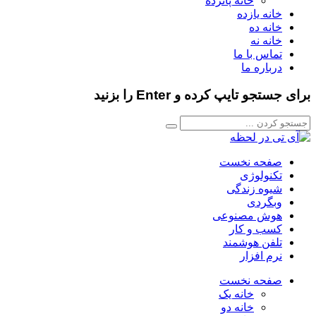
خانه پانزده
خانه یازده
خانه ده
خانه نه
تماس با ما
درباره ما
برای جستجو تایپ کرده و Enter را بزنید
صفحه نخست
تکنولوژی
شیوه زندگی
وبگردی
هوش مصنوعی
کسب و کار
تلفن هوشمند
نرم افزار
صفحه نخست
خانه یک
خانه دو