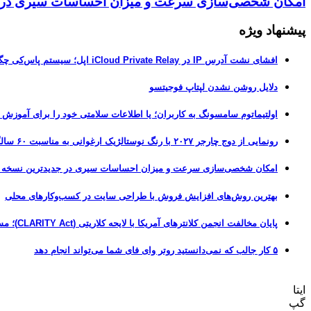
امکان شخصی‌سازی سرعت و میزان احساسات سیری در جدیدترین نسخ
پیشنهاد ویژه
افشای نشت آدرس IP در iCloud Private Relay اپل؛ سیستم پاس‌کی چگونه حریم خصوصی کاربران را لو می‌دهد؟
دلایل روشن نشدن لپتاپ فوجیتسو
اولتیماتوم سامسونگ به کاربران؛ یا اطلاعات سلامتی خود را برای آموزش
رونمایی از دوج چارجر ۲۰۲۷ با رنگ نوستالژیک ارغوانی به مناسبت ۶۰ سالگی این عضله‌ساز آمریکایی
امکان شخصی‌سازی سرعت و میزان احساسات سیری در جدیدترین نسخه آزمایشی iOS 27
بهترین روش‌های افزایش فروش با طراحی سایت در کسب‌وکارهای محلی
پایان مخالفت انجمن کلانترهای آمریکا با لایحه کلاریتی (CLARITY Act)؛ مسیر قانونی کریپتو هموارتر شد
۵ کار جالب که نمی‌دانستید روتر وای فای شما می‌تواند انجام دهد
ایتا
گپ