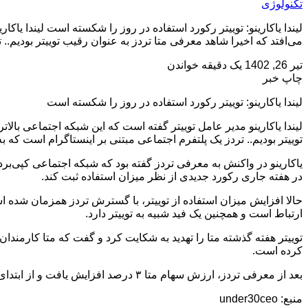
تکنولوژی
لیندا یاکارینو: توییتر رکورد استفاده در روز را شکسته است لیندا یاک
می‌افتد که اخیرا شاهد معرفی متا تردز به عنوان رقیب توییتر بودیم.. 
تیر 26, 1402
یک دقیقه خواندن
چاپ خبر
لیندا یاکارینو: توییتر رکورد استفاده در روز را شکسته است
لیندا یاکارینو مدیر عامل توییتر گفته است که این شبکه اجتماعی بالات
توییتر بودیم.. تردز یک پلتفرم اجتماعی مبتنی بر اینستاگرام است که به گفته مارک
یاکارینو در واکنش به معرفی تردز گفته بود که شبکه اجتماعی کپی‌بردا
در هفته جاری رکورد جدیدی از نظر میزان استفاده ثبت کند.
حالا افزایش میزان استفاده از توییتر، با گسترش تردز همزمان شده
ارتباط است و همچنین یک فید شبیه به توییتر دارد.
توییتر هفته گذشته متا را تهدید به شکایت کرد و گفت که متا کارمندان
کرده است.
بعد از معرفی تردز، ارزش سهام متا ۳ درصد افزایش یافت و از ابتدای سال ۲۰۲۳ قیمت سهام این شرکت بیش از ۱۳۸ درصد افزایش یافته است.
منبع: under30ceo