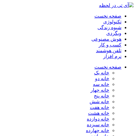
صفحه نخست
تکنولوژی
شیوه زندگی
وبگردی
هوش مصنوعی
کسب و کار
تلفن هوشمند
نرم افزار
صفحه نخست
خانه یک
خانه دو
خانه سه
خانه چهار
خانه پنج
خانه شش
خانه هفت
خانه هشت
خانه دوازده
خانه سیزده
خانه چهارده