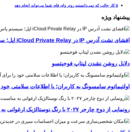
۵ کار جالب که نمی‌دانستید روتر وای فای شما می‌تواند انجام دهد
پیشنهاد ویژه
افشای نشت آدرس IP در iCloud Private Relay اپل؛ سیستم پاس‌کی چگونه حریم خصوصی کاربران را لو می‌دهد؟
دلایل روشن نشدن لپتاپ فوجیتسو
اولتیماتوم سامسونگ به کاربران؛ یا اطلاعات سلامتی خود
رونمایی از دوج چارجر ۲۰۲۷ با رنگ نوستالژیک ارغوانی به مناسبت ۶۰ سالگی این عضله‌ساز آمریکایی