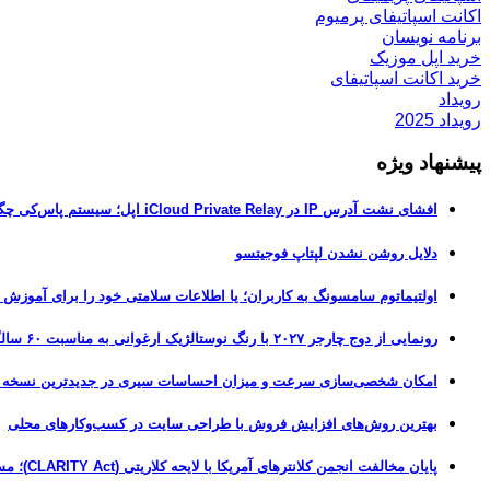
اکانت اسپاتیفای پرمیوم
برنامه نویسان
خرید اپل موزیک
خرید اکانت اسپاتیفای
رویداد
رویداد 2025
پیشنهاد ویژه
افشای نشت آدرس IP در iCloud Private Relay اپل؛ سیستم پاس‌کی چگونه حریم خصوصی کاربران را لو می‌دهد؟
دلایل روشن نشدن لپتاپ فوجیتسو
اولتیماتوم سامسونگ به کاربران؛ یا اطلاعات سلامتی خود را برای آموزش
رونمایی از دوج چارجر ۲۰۲۷ با رنگ نوستالژیک ارغوانی به مناسبت ۶۰ سالگی این عضله‌ساز آمریکایی
امکان شخصی‌سازی سرعت و میزان احساسات سیری در جدیدترین نسخه آزمایشی iOS 27
بهترین روش‌های افزایش فروش با طراحی سایت در کسب‌وکارهای محلی
پایان مخالفت انجمن کلانترهای آمریکا با لایحه کلاریتی (CLARITY Act)؛ مسیر قانونی کریپتو هموارتر شد