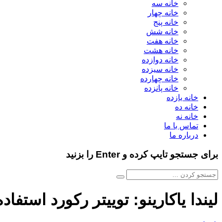
خانه سه
خانه چهار
خانه پنج
خانه شش
خانه هفت
خانه هشت
خانه دوازده
خانه سیزده
خانه چهارده
خانه پانزده
خانه یازده
خانه ده
خانه نه
تماس با ما
درباره ما
برای جستجو تایپ کرده و Enter را بزنید
لیندا یاکارینو: توییتر رکورد استف