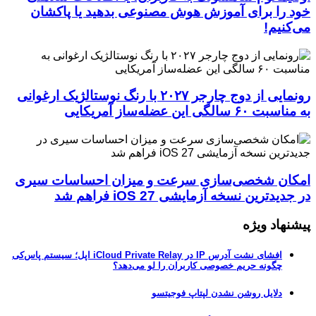
خود را برای آموزش هوش مصنوعی بدهید یا پاکشان
می‌کنیم!
رونمایی از دوج چارجر ۲۰۲۷ با رنگ نوستالژیک ارغوانی
به مناسبت ۶۰ سالگی این عضله‌ساز آمریکایی
امکان شخصی‌سازی سرعت و میزان احساسات سیری
در جدیدترین نسخه آزمایشی iOS 27 فراهم شد
پیشنهاد ویژه
افشای نشت آدرس IP در iCloud Private Relay اپل؛ سیستم پاس‌کی
چگونه حریم خصوصی کاربران را لو می‌دهد؟
دلایل روشن نشدن لپتاپ فوجیتسو