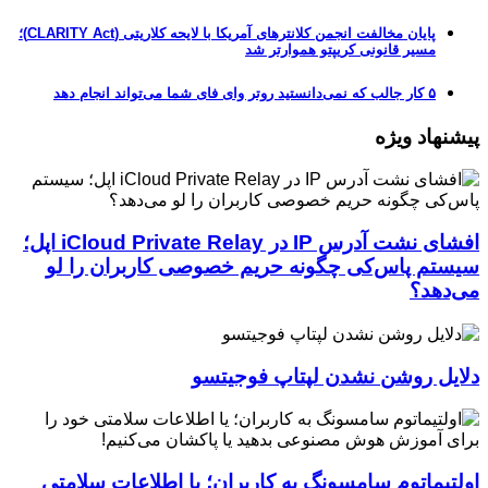
پایان مخالفت انجمن کلانترهای آمریکا با لایحه کلاریتی (CLARITY Act)؛
مسیر قانونی کریپتو هموارتر شد
۵ کار جالب که نمی‌دانستید روتر وای فای شما می‌تواند انجام دهد
پیشنهاد ویژه
افشای نشت آدرس IP در iCloud Private Relay اپل؛
سیستم پاس‌کی چگونه حریم خصوصی کاربران را لو
می‌دهد؟
دلایل روشن نشدن لپتاپ فوجیتسو
اولتیماتوم سامسونگ به کاربران؛ یا اطلاعات سلامتی