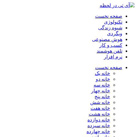
صفحه نخست
تکنولوژی
شیوه زندگی
وبگردی
هوش مصنوعی
کسب و کار
تلفن هوشمند
نرم افزار
صفحه نخست
خانه یک
خانه دو
خانه سه
خانه چهار
خانه پنج
خانه شش
خانه هفت
خانه هشت
خانه دوازده
خانه سیزده
خانه چهارده