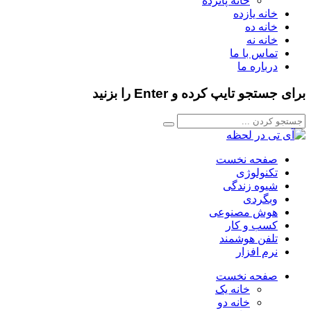
خانه پانزده
خانه یازده
خانه ده
خانه نه
تماس با ما
درباره ما
برای جستجو تایپ کرده و Enter را بزنید
صفحه نخست
تکنولوژی
شیوه زندگی
وبگردی
هوش مصنوعی
کسب و کار
تلفن هوشمند
نرم افزار
صفحه نخست
خانه یک
خانه دو