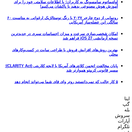
اولتیماتوم سامسونگ به کاربران؛ یا اطلاعات سلامتی خود را برای
آموزش هوش مصنوعی بدهید یا پاکشان می‌کنیم!
رونمایی از دوج چارجر ۲۰۲۷ با رنگ نوستالژیک ارغوانی به مناسبت ۶۰
سالگی این عضله‌ساز آمریکایی
امکان شخصی‌سازی سرعت و میزان احساسات سیری در جدیدترین
نسخه آزمایشی iOS 27 فراهم شد
بهترین روش‌های افزایش فروش با طراحی سایت در کسب‌وکارهای
محلی
پایان مخالفت انجمن کلانترهای آمریکا با لایحه کلاریتی (CLARITY Act)؛
مسیر قانونی کریپتو هموارتر شد
۵ کار جالب که نمی‌دانستید روتر وای فای شما می‌تواند انجام دهد
ایتا
گپ
بله
سروش
آپارات
تلگرام