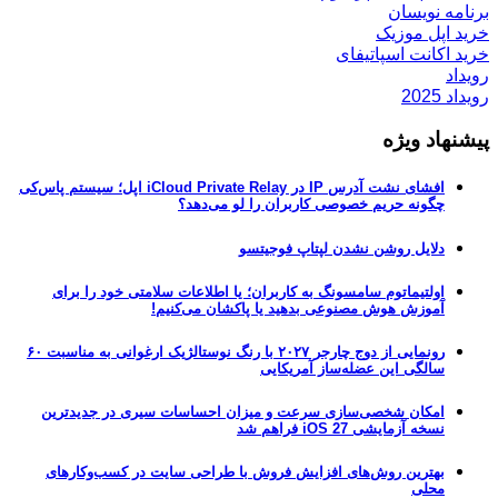
برنامه نویسان
خرید اپل موزیک
خرید اکانت اسپاتیفای
رویداد
رویداد 2025
پیشنهاد ویژه
افشای نشت آدرس IP در iCloud Private Relay اپل؛ سیستم پاس‌کی
چگونه حریم خصوصی کاربران را لو می‌دهد؟
دلایل روشن نشدن لپتاپ فوجیتسو
اولتیماتوم سامسونگ به کاربران؛ یا اطلاعات سلامتی خود را برای
آموزش هوش مصنوعی بدهید یا پاکشان می‌کنیم!
رونمایی از دوج چارجر ۲۰۲۷ با رنگ نوستالژیک ارغوانی به مناسبت ۶۰
سالگی این عضله‌ساز آمریکایی
امکان شخصی‌سازی سرعت و میزان احساسات سیری در جدیدترین
نسخه آزمایشی iOS 27 فراهم شد
بهترین روش‌های افزایش فروش با طراحی سایت در کسب‌وکارهای
محلی