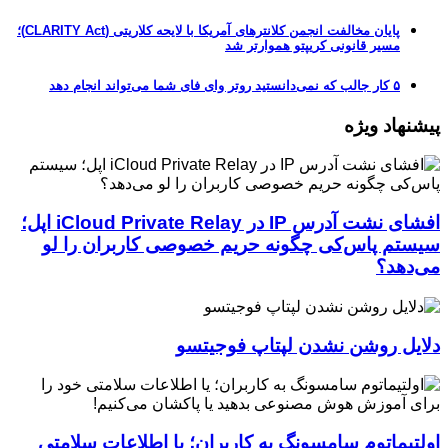
پایان مخالفت انجمن کلانترهای آمریکا با لایحه کلاریتی (CLARITY Act)؛
مسیر قانونی کریپتو هموارتر شد
۵ کار جالب که نمی‌دانستید روتر وای فای شما می‌تواند انجام دهد
پیشنهاد ویژه
افشای نشت آدرس IP در iCloud Private Relay اپل؛
سیستم پاس‌کی چگونه حریم خصوصی کاربران را لو
می‌دهد؟
دلایل روشن نشدن لپتاپ فوجیتسو
اولتیماتوم سامسونگ به کاربران؛ یا اطلاعات سلامتی