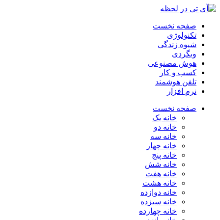
صفحه نخست
تکنولوژی
شیوه زندگی
وبگردی
هوش مصنوعی
کسب و کار
تلفن هوشمند
نرم افزار
صفحه نخست
خانه یک
خانه دو
خانه سه
خانه چهار
خانه پنج
خانه شش
خانه هفت
خانه هشت
خانه دوازده
خانه سیزده
خانه چهارده