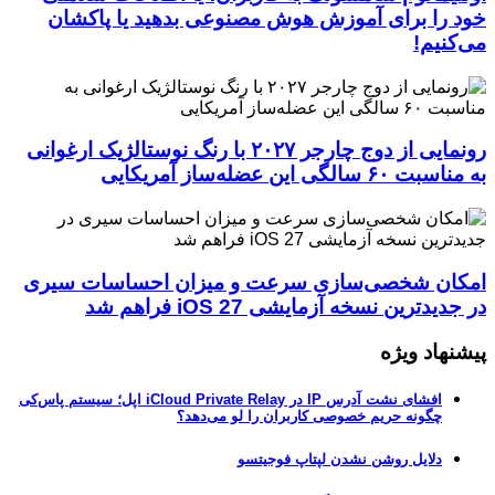
خود را برای آموزش هوش مصنوعی بدهید یا پاکشان
می‌کنیم!
رونمایی از دوج چارجر ۲۰۲۷ با رنگ نوستالژیک ارغوانی
به مناسبت ۶۰ سالگی این عضله‌ساز آمریکایی
امکان شخصی‌سازی سرعت و میزان احساسات سیری
در جدیدترین نسخه آزمایشی iOS 27 فراهم شد
پیشنهاد ویژه
افشای نشت آدرس IP در iCloud Private Relay اپل؛ سیستم پاس‌کی
چگونه حریم خصوصی کاربران را لو می‌دهد؟
دلایل روشن نشدن لپتاپ فوجیتسو