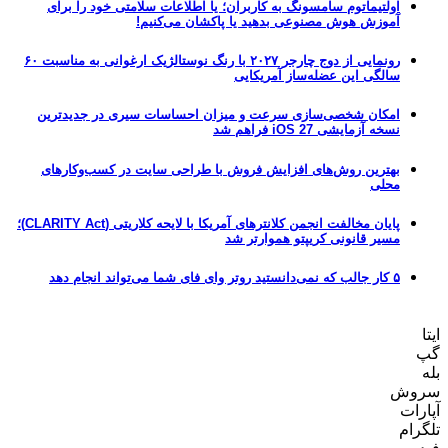
اولتیماتوم سامسونگ به کاربران؛ یا اطلاعات سلامتی خود را برای
آموزش هوش مصنوعی بدهید یا پاکشان می‌کنیم!
رونمایی از دوج چارجر ۲۰۲۷ با رنگ نوستالژیک ارغوانی به مناسبت ۶۰
سالگی این عضله‌ساز آمریکایی
امکان شخصی‌سازی سرعت و میزان احساسات سیری در جدیدترین
نسخه آزمایشی iOS 27 فراهم شد
بهترین روش‌های افزایش فروش با طراحی سایت در کسب‌وکارهای
محلی
پایان مخالفت انجمن کلانترهای آمریکا با لایحه کلاریتی (CLARITY Act)؛
مسیر قانونی کریپتو هموارتر شد
۵ کار جالب که نمی‌دانستید روتر وای فای شما می‌تواند انجام دهد
ایتا
گپ
بله
سروش
آپارات
تلگرام