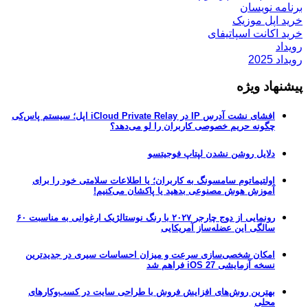
برنامه نویسان
خرید اپل موزیک
خرید اکانت اسپاتیفای
رویداد
رویداد 2025
پیشنهاد ویژه
افشای نشت آدرس IP در iCloud Private Relay اپل؛ سیستم پاس‌کی
چگونه حریم خصوصی کاربران را لو می‌دهد؟
دلایل روشن نشدن لپتاپ فوجیتسو
اولتیماتوم سامسونگ به کاربران؛ یا اطلاعات سلامتی خود را برای
آموزش هوش مصنوعی بدهید یا پاکشان می‌کنیم!
رونمایی از دوج چارجر ۲۰۲۷ با رنگ نوستالژیک ارغوانی به مناسبت ۶۰
سالگی این عضله‌ساز آمریکایی
امکان شخصی‌سازی سرعت و میزان احساسات سیری در جدیدترین
نسخه آزمایشی iOS 27 فراهم شد
بهترین روش‌های افزایش فروش با طراحی سایت در کسب‌وکارهای
محلی