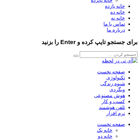
خانه پانزده
خانه یازده
خانه ده
خانه نه
تماس با ما
درباره ما
برای جستجو تایپ کرده و Enter را بزنید
صفحه نخست
تکنولوژی
شیوه زندگی
وبگردی
هوش مصنوعی
کسب و کار
تلفن هوشمند
نرم افزار
صفحه نخست
خانه یک
خانه دو