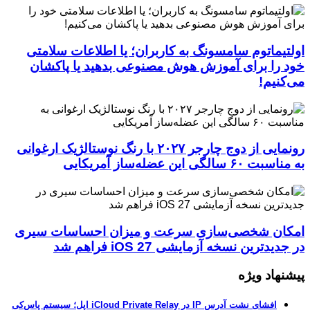
اولتیماتوم سامسونگ به کاربران؛ یا اطلاعات سلامتی
خود را برای آموزش هوش مصنوعی بدهید یا پاکشان
می‌کنیم!
رونمایی از دوج چارجر ۲۰۲۷ با رنگ نوستالژیک ارغوانی
به مناسبت ۶۰ سالگی این عضله‌ساز آمریکایی
امکان شخصی‌سازی سرعت و میزان احساسات سیری
در جدیدترین نسخه آزمایشی iOS 27 فراهم شد
پیشنهاد ویژه
افشای نشت آدرس IP در iCloud Private Relay اپل؛ سیستم پاس‌کی