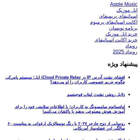
Apple Music
اپل موزیک
اسپاتیفای پریمیفای
اکانت اسپاتیفای پرمیوم
برنامه نویسان
خرید اپل موزیک
خرید اکانت اسپاتیفای
رویداد
رویداد 2025
پیشنهاد ویژه
افشای نشت آدرس IP در iCloud Private Relay اپل؛ سیستم پاس‌کی
چگونه حریم خصوصی کاربران را لو می‌دهد؟
دلایل روشن نشدن لپتاپ فوجیتسو
اولتیماتوم سامسونگ به کاربران؛ یا اطلاعات سلامتی خود را برای
آموزش هوش مصنوعی بدهید یا پاکشان می‌کنیم!
رونمایی از دوج چارجر ۲۰۲۷ با رنگ نوستالژیک ارغوانی به مناسبت ۶۰
سالگی این عضله‌ساز آمریکایی