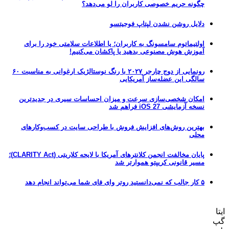
چگونه حریم خصوصی کاربران را لو می‌دهد؟
دلایل روشن نشدن لپتاپ فوجیتسو
اولتیماتوم سامسونگ به کاربران؛ یا اطلاعات سلامتی خود را برای
آموزش هوش مصنوعی بدهید یا پاکشان می‌کنیم!
رونمایی از دوج چارجر ۲۰۲۷ با رنگ نوستالژیک ارغوانی به مناسبت ۶۰
سالگی این عضله‌ساز آمریکایی
امکان شخصی‌سازی سرعت و میزان احساسات سیری در جدیدترین
نسخه آزمایشی iOS 27 فراهم شد
بهترین روش‌های افزایش فروش با طراحی سایت در کسب‌وکارهای
محلی
پایان مخالفت انجمن کلانترهای آمریکا با لایحه کلاریتی (CLARITY Act)؛
مسیر قانونی کریپتو هموارتر شد
۵ کار جالب که نمی‌دانستید روتر وای فای شما می‌تواند انجام دهد
ایتا
گپ