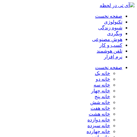
صفحه نخست
تکنولوژی
شیوه زندگی
وبگردی
هوش مصنوعی
کسب و کار
تلفن هوشمند
نرم افزار
صفحه نخست
خانه یک
خانه دو
خانه سه
خانه چهار
خانه پنج
خانه شش
خانه هفت
خانه هشت
خانه دوازده
خانه سیزده
خانه چهارده