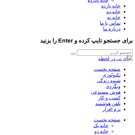
خانه پانزده
خانه یازده
خانه ده
خانه نه
تماس با ما
درباره ما
برای جستجو تایپ کرده و Enter را بزنید
صفحه نخست
تکنولوژی
شیوه زندگی
وبگردی
هوش مصنوعی
کسب و کار
تلفن هوشمند
نرم افزار
صفحه نخست
خانه یک
خانه دو