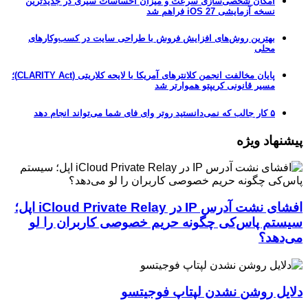
امکان شخصی‌سازی سرعت و میزان احساسات سیری در جدیدترین
نسخه آزمایشی iOS 27 فراهم شد
بهترین روش‌های افزایش فروش با طراحی سایت در کسب‌وکارهای
محلی
پایان مخالفت انجمن کلانترهای آمریکا با لایحه کلاریتی (CLARITY Act)؛
مسیر قانونی کریپتو هموارتر شد
۵ کار جالب که نمی‌دانستید روتر وای فای شما می‌تواند انجام دهد
پیشنهاد ویژه
افشای نشت آدرس IP در iCloud Private Relay اپل؛
سیستم پاس‌کی چگونه حریم خصوصی کاربران را لو
می‌دهد؟
دلایل روشن نشدن لپتاپ فوجیتسو