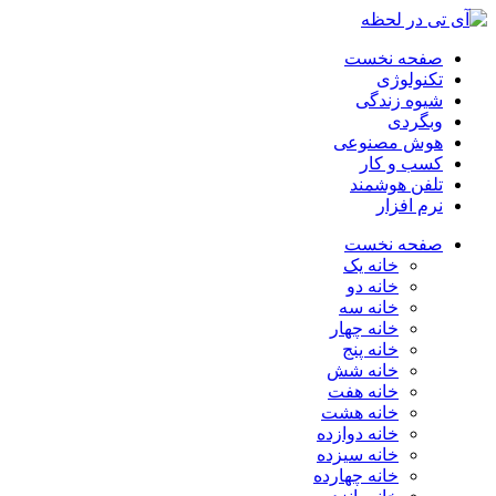
صفحه نخست
تکنولوژی
شیوه زندگی
وبگردی
هوش مصنوعی
کسب و کار
تلفن هوشمند
نرم افزار
صفحه نخست
خانه یک
خانه دو
خانه سه
خانه چهار
خانه پنج
خانه شش
خانه هفت
خانه هشت
خانه دوازده
خانه سیزده
خانه چهارده