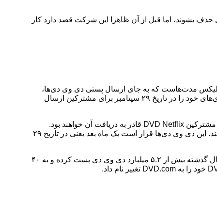
است به زودی حذف بشوند، اما قبل از آن ظاهرا این شرکت قصد دارد کار
فلیکس مدت‌هاست که به جای ارسال پستی دی وی دی‌ها،
تمرکز خود را روی استریم گذاشته است. با این حال، تد ساراندوس، مدیرعامل این شرکت اخیرا گفته بود که نتفلیکس آخرین بسته دی وی دی‌های خود را در تاریخ ۲۹ سپتامبر برای مشترکین ارسال
در همین راستا، نتفلیکس اعلام کرده که مشترکین پستی این شرکت شانس دریافت یک تا ۱۰ دی وی دی اضافی را خواهند داشت. البته فقط مشترکین DVD Netflix قادر به دریافت آن خواهند بود.
نتفلیکس گفته است که این یک پیشنهاد محدود است و مشترکین علاقه‌مند باید تا ۲۹ آگوست در dvd.netflix.com/FinaleSurprise ثبت نام کنند. این دی وی دی‌ها قرار است یک ماه بعد یعنی در تاریخ ۲۹
همانطور که می‌دانید نتفلیکس در سال ۱۹۹۷ تأسیس شد و کار خود را با فروش و اجاره DVD از طریق پستی شروع کرد. نتفلیکس در ۲۵ سال گذشته بیش از ۵.۲ میلیارد دی وی دی پست کرده و به ۴۰