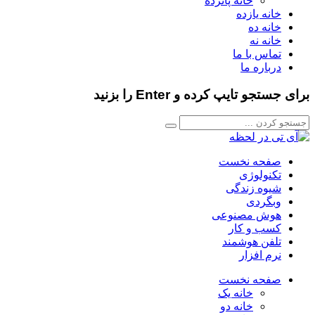
خانه پانزده
خانه یازده
خانه ده
خانه نه
تماس با ما
درباره ما
برای جستجو تایپ کرده و Enter را بزنید
صفحه نخست
تکنولوژی
شیوه زندگی
وبگردی
هوش مصنوعی
کسب و کار
تلفن هوشمند
نرم افزار
صفحه نخست
خانه یک
خانه دو