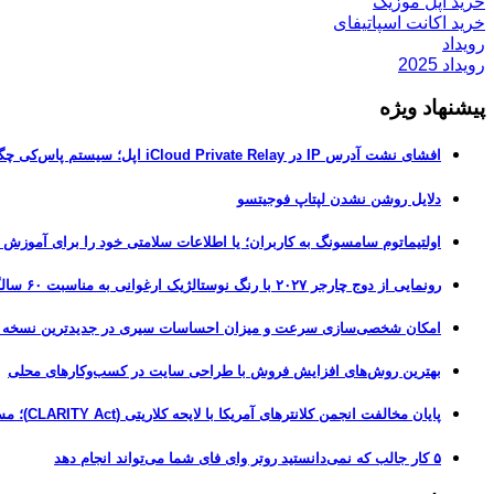
خرید اپل موزیک
خرید اکانت اسپاتیفای
رویداد
رویداد 2025
پیشنهاد ویژه
افشای نشت آدرس IP در iCloud Private Relay اپل؛ سیستم پاس‌کی چگونه حریم خصوصی کاربران را لو می‌دهد؟
دلایل روشن نشدن لپتاپ فوجیتسو
اولتیماتوم سامسونگ به کاربران؛ یا اطلاعات سلامتی خود را برای آموزش
رونمایی از دوج چارجر ۲۰۲۷ با رنگ نوستالژیک ارغوانی به مناسبت ۶۰ سالگی این عضله‌ساز آمریکایی
امکان شخصی‌سازی سرعت و میزان احساسات سیری در جدیدترین نسخه آزمایشی iOS 27
بهترین روش‌های افزایش فروش با طراحی سایت در کسب‌وکارهای محلی
پایان مخالفت انجمن کلانترهای آمریکا با لایحه کلاریتی (CLARITY Act)؛ مسیر قانونی کریپتو هموارتر شد
۵ کار جالب که نمی‌دانستید روتر وای فای شما می‌تواند انجام دهد