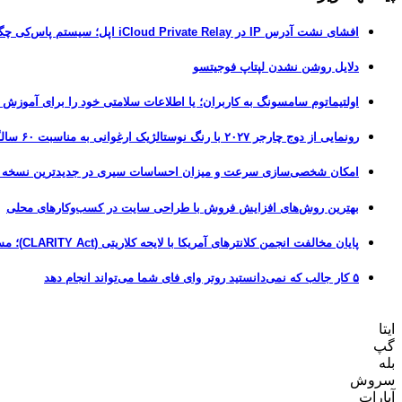
افشای نشت آدرس IP در iCloud Private Relay اپل؛ سیستم پاس‌کی چگونه حریم خصوصی کاربران را لو می‌دهد؟
دلایل روشن نشدن لپتاپ فوجیتسو
اولتیماتوم سامسونگ به کاربران؛ یا اطلاعات سلامتی خود را برای آموزش
رونمایی از دوج چارجر ۲۰۲۷ با رنگ نوستالژیک ارغوانی به مناسبت ۶۰ سالگی این عضله‌ساز آمریکایی
امکان شخصی‌سازی سرعت و میزان احساسات سیری در جدیدترین نسخه آزمایشی iOS 27
بهترین روش‌های افزایش فروش با طراحی سایت در کسب‌وکارهای محلی
پایان مخالفت انجمن کلانترهای آمریکا با لایحه کلاریتی (CLARITY Act)؛ مسیر قانونی کریپتو هموارتر شد
۵ کار جالب که نمی‌دانستید روتر وای فای شما می‌تواند انجام دهد
ایتا
گپ
بله
سروش
آپارات