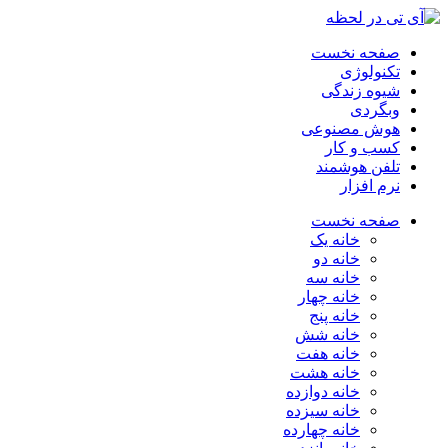
صفحه نخست
تکنولوژی
شیوه زندگی
وبگردی
هوش مصنوعی
کسب و کار
تلفن هوشمند
نرم افزار
صفحه نخست
خانه یک
خانه دو
خانه سه
خانه چهار
خانه پنج
خانه شش
خانه هفت
خانه هشت
خانه دوازده
خانه سیزده
خانه چهارده