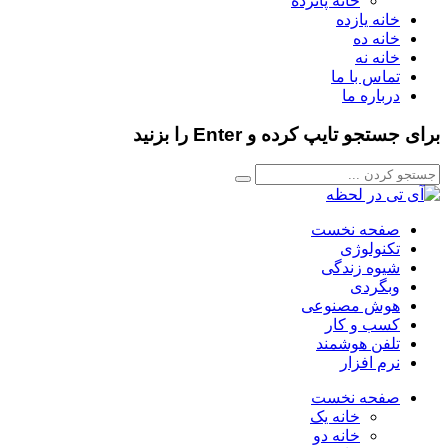
خانه پانزده
خانه یازده
خانه ده
خانه نه
تماس با ما
درباره ما
برای جستجو تایپ کرده و Enter را بزنید
صفحه نخست
تکنولوژی
شیوه زندگی
وبگردی
هوش مصنوعی
کسب و کار
تلفن هوشمند
نرم افزار
صفحه نخست
خانه یک
خانه دو