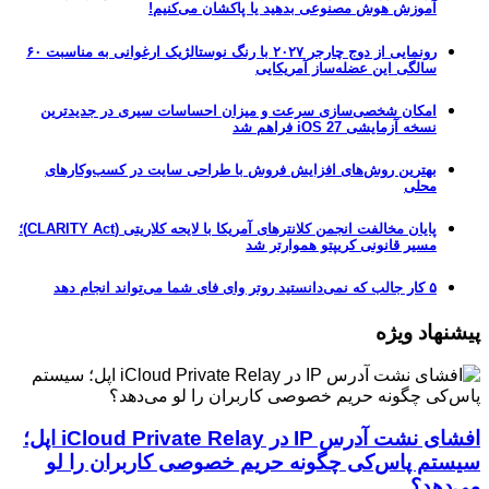
آموزش هوش مصنوعی بدهید یا پاکشان می‌کنیم!
رونمایی از دوج چارجر ۲۰۲۷ با رنگ نوستالژیک ارغوانی به مناسبت ۶۰
سالگی این عضله‌ساز آمریکایی
امکان شخصی‌سازی سرعت و میزان احساسات سیری در جدیدترین
نسخه آزمایشی iOS 27 فراهم شد
بهترین روش‌های افزایش فروش با طراحی سایت در کسب‌وکارهای
محلی
پایان مخالفت انجمن کلانترهای آمریکا با لایحه کلاریتی (CLARITY Act)؛
مسیر قانونی کریپتو هموارتر شد
۵ کار جالب که نمی‌دانستید روتر وای فای شما می‌تواند انجام دهد
پیشنهاد ویژه
افشای نشت آدرس IP در iCloud Private Relay اپل؛
سیستم پاس‌کی چگونه حریم خصوصی کاربران را لو
می‌دهد؟