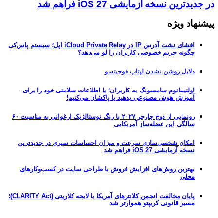
در جدیدترین نسخه آزمایشی iOS 27 فراهم شد
پیشنهاد ویژه
افشای نشت آدرس IP در iCloud Private Relay اپل؛ سیستم پاس‌کی
چگونه حریم خصوصی کاربران را لو می‌دهد؟
دلایل روشن نشدن لپتاپ فوجیتسو
اولتیماتوم سامسونگ به کاربران؛ یا اطلاعات سلامتی خود را برای
آموزش هوش مصنوعی بدهید یا پاکشان می‌کنیم!
رونمایی از دوج چارجر ۲۰۲۷ با رنگ نوستالژیک ارغوانی به مناسبت ۶۰
سالگی این عضله‌ساز آمریکایی
امکان شخصی‌سازی سرعت و میزان احساسات سیری در جدیدترین
نسخه آزمایشی iOS 27 فراهم شد
بهترین روش‌های افزایش فروش با طراحی سایت در کسب‌وکارهای
محلی
پایان مخالفت انجمن کلانترهای آمریکا با لایحه کلاریتی (CLARITY Act)؛
مسیر قانونی کریپتو هموارتر شد