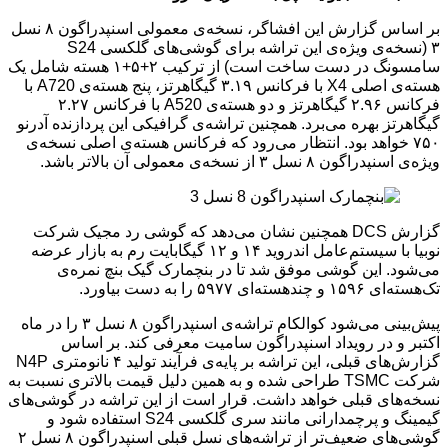
بر اساس گزارش این افشاگر، نسخه‌ی معمولی اسنپدراگون ۸ نسل
۳ (نسخه‌ی ویژه‌ی این تراشه برای گوشی‌های گلکسی S24
سامسونگ در دست ساخت است) از ترکیب ۲+۵+۱ هسته شامل یک
هسته‌ی اصلی X4 با فرکانس ۳.۱۹ گیگاهرتز، پنج هسته‌ی A720 با
فرکانس ۲.۹۶ گیگاهرتز و دو هسته‌ی A520 با فرکانس ۲.۲۷
گیگاهرتز بهره می‌برد. همچنین تراشه‌ی گرافیکی این پردازنده آدرنو
۷۵۰ خواهد بود. انتظار می‌رود که فرکانس هسته‌ی اصلی نسخه‌ی
ویژه‌ی اسنپدراگون ۸ نسل ۳ از نسخه‌ی معمولی آن بالاتر باشد.
گزارش DCS همچنین نشان می‌دهد که گوشی رد مجیک شرکت
نوبیا با سیستم‌عامل اندروید ۱۴ و ۱۲ گیگابایت رم به بازار عرضه
می‌شود. این گوشی موفق شد تا در بنچمارک گیک بنچ نمره‌ی
تک‌هسته‌ای ۱۵۹۶ و چندهسته‌ای ۵۹۷۷ را به دست بیاورد.
پیش‌بینی می‌شود کوالکام تراشه‌ی اسنپدراگون ۸ نسل ۳ را در ماه
اکتبر و در رویداد اسنپدراگون سامیت معرفی کند. بر اساس
گزارش‌های قبلی، این تراشه بر پایه‌ی فرآیند تولید ۴ نانومتری N4P
شرکت TSMC طراحی شده و به همین دلیل قیمت بالاتری نسبت به
نسخه‌های قبلی خواهد داشت. قرار است از این تراشه در گوشی‌های
گیمینگ و پرچمدارانی مانند سری گلکسی S24 استفاده شود و
گوشی‌های ضعیف‌تر از تراشه‌های نسل قبلی اسنپدراگون ۸ نسل ۲