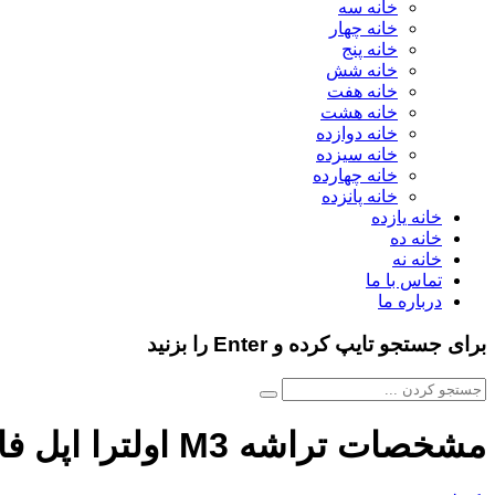
خانه سه
خانه چهار
خانه پنج
خانه شش
خانه هفت
خانه هشت
خانه دوازده
خانه سیزده
خانه چهارده
خانه پانزده
خانه یازده
خانه ده
خانه نه
تماس با ما
درباره ما
برای جستجو تایپ کرده و Enter را بزنید
مشخصات تراشه M3 اولترا اپل فاش شد