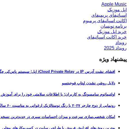
Apple Music
اپل موزیک
اسپاتیفای پریمیفای
اکانت اسپاتیفای پرمیوم
برنامه نویسان
خرید اپل موزیک
خرید اکانت اسپاتیفای
رویداد
رویداد 2025
پیشنهاد ویژه
افشای نشت آدرس IP در iCloud Private Relay اپل؛ سیستم پاس‌کی چگونه حریم خصوصی کاربران را لو می‌دهد؟
دلایل روشن نشدن لپتاپ فوجیتسو
اولتیماتوم سامسونگ به کاربران؛ یا اطلاعات سلامتی خود را برای آموزش
رونمایی از دوج چارجر ۲۰۲۷ با رنگ نوستالژیک ارغوانی به مناسبت ۶۰ سالگی این عضله‌ساز آمریکایی
امکان شخصی‌سازی سرعت و میزان احساسات سیری در جدیدترین نسخه آزمایشی iOS 27
بهترین روش‌های افزایش فروش با طراحی سایت در کسب‌وکارهای محلی