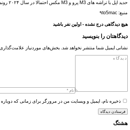
حدید اپل با تراشه های M3 پرو و M3 مکس احتمالا در سال ۲۰۲۴ رونمایی خواهند شد. اپل همچنین ممکن است از M3 اولترا در مک استودیو و مک پرو آینده خود استفاده کند.
منبع: ۹to5mac
هیچ دیدگاهی درج نشده - اولین نفر باشید
دیدگاهتان را بنویسید
نشانی ایمیل شما منتشر نخواهد شد.
بخش‌های موردنیاز علامت‌گذاری 
ذخیره نام، ایمیل و وبسایت من در مرورگر برای زمانی که دوباره 
هشتگ