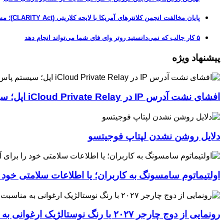
پایان مخالفت انجمن کلانترهای آمریکا با لایحه کلاریتی (CLARITY Act)؛ مسیر قانونی کریپتو هموارتر شد
۵ کار جالب که نمی‌دانستید روتر وای فای شما می‌تواند انجام دهد
پیشنهاد ویژه
افشای نشت آدرس IP در iCloud Private Relay اپل؛ سیستم پاس‌کی چگونه حریم خصوصی کاربران را لو می‌دهد؟
دلایل روشن نشدن لپتاپ فوجیتسو
اولتیماتوم سامسونگ به کاربران؛ یا اطلاعات سلامتی خود
رونمایی از دوج چارجر ۲۰۲۷ با رنگ نوستالژیک ارغوانی به مناسبت ۶۰ سالگی این عضله‌ساز آمریکایی