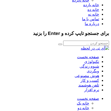
خانه پانزده
خانه یازده
خانه ده
خانه نه
تماس با ما
درباره ما
برای جستجو تایپ کرده و Enter را بزنید
صفحه نخست
تکنولوژی
شیوه زندگی
وبگردی
هوش مصنوعی
کسب و کار
تلفن هوشمند
نرم افزار
صفحه نخست
خانه یک
خانه دو