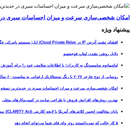
امکان شخصی‌سازی سرعت و میزان احساسات سیری در جدیدترین نسخ
پیشنهاد ویژه
افشای نشت آدرس IP در iCloud Private Relay اپل؛ سیستم پاس‌کی چگونه حریم خصوصی کاربران را لو می‌دهد؟
دلایل روشن نشدن لپتاپ فوجیتسو
اولتیماتوم سامسونگ به کاربران؛ یا اطلاعات سلامتی خود را برای آموزش
رونمایی از دوج چارجر ۲۰۲۷ با رنگ نوستالژیک ارغوانی به مناسبت ۶۰ سالگی این عضله‌ساز آمریکایی
امکان شخصی‌سازی سرعت و میزان احساسات سیری در جدیدترین نسخه آزمایشی iOS 27
بهترین روش‌های افزایش فروش با طراحی سایت در کسب‌وکارهای محلی
پایان مخالفت انجمن کلانترهای آمریکا با لایحه کلاریتی (CLARITY Act)؛ مسیر قانونی کریپتو هموارتر شد
۵ کار جالب که نمی‌دانستید روتر وای فای شما می‌تواند انجام دهد