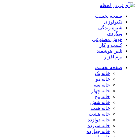
صفحه نخست
تکنولوژی
شیوه زندگی
وبگردی
هوش مصنوعی
کسب و کار
تلفن هوشمند
نرم افزار
صفحه نخست
خانه یک
خانه دو
خانه سه
خانه چهار
خانه پنج
خانه شش
خانه هفت
خانه هشت
خانه دوازده
خانه سیزده
خانه چهارده