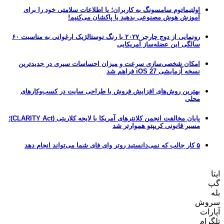
اولتیماتوم سامسونگ به کاربران؛ یا اطلاعات سلامتی خود را برای
آموزش هوش مصنوعی بدهید یا پاکشان می‌کنیم!
رونمایی از دوج چارجر ۲۰۲۷ با رنگ نوستالژیک ارغوانی به مناسبت ۶۰
سالگی این عضله‌ساز آمریکایی
امکان شخصی‌سازی سرعت و میزان احساسات سیری در جدیدترین
نسخه آزمایشی iOS 27 فراهم شد
بهترین روش‌های افزایش فروش با طراحی سایت در کسب‌وکارهای
محلی
پایان مخالفت انجمن کلانترهای آمریکا با لایحه کلاریتی (CLARITY Act)؛
مسیر قانونی کریپتو هموارتر شد
۵ کار جالب که نمی‌دانستید روتر وای فای شما می‌تواند انجام دهد
ایتا
گپ
بله
سروش
آپارات
تلگرام