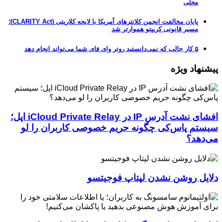
محلی
پایان مخالفت انجمن کلانترهای آمریکا با لایحه کلاریتی (CLARITY Act)؛
مسیر قانونی کریپتو هموارتر شد
۵ کار جالب که نمی‌دانستید روتر وای فای شما می‌تواند انجام دهد
پیشنهاد ویژه
افشای نشت آدرس IP در iCloud Private Relay اپل؛
سیستم پاس‌کی چگونه حریم خصوصی کاربران را لو
می‌دهد؟
دلایل روشن نشدن لپتاپ فوجیتسو