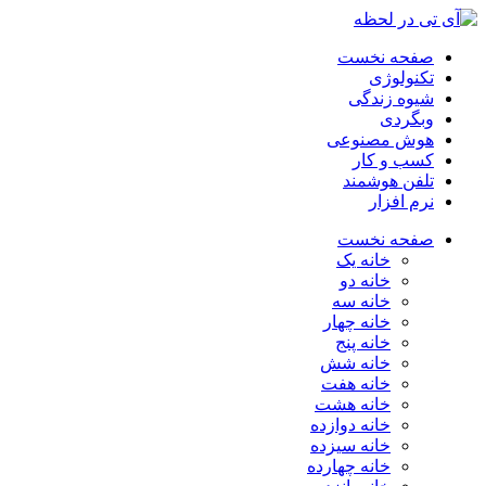
صفحه نخست
تکنولوژی
شیوه زندگی
وبگردی
هوش مصنوعی
کسب و کار
تلفن هوشمند
نرم افزار
صفحه نخست
خانه یک
خانه دو
خانه سه
خانه چهار
خانه پنج
خانه شش
خانه هفت
خانه هشت
خانه دوازده
خانه سیزده
خانه چهارده