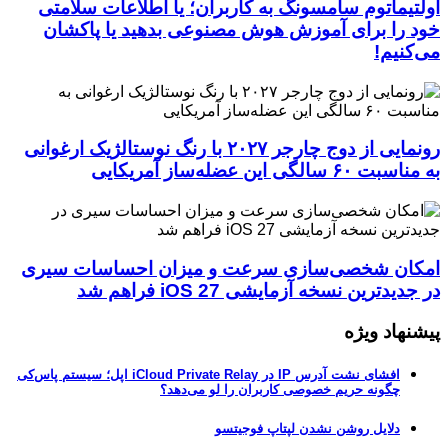
اولتیماتوم سامسونگ به کاربران؛ یا اطلاعات سلامتی
خود را برای آموزش هوش مصنوعی بدهید یا پاکشان
می‌کنیم!
رونمایی از دوج چارجر ۲۰۲۷ با رنگ نوستالژیک ارغوانی
به مناسبت ۶۰ سالگی این عضله‌ساز آمریکایی
امکان شخصی‌سازی سرعت و میزان احساسات سیری
در جدیدترین نسخه آزمایشی iOS 27 فراهم شد
پیشنهاد ویژه
افشای نشت آدرس IP در iCloud Private Relay اپل؛ سیستم پاس‌کی
چگونه حریم خصوصی کاربران را لو می‌دهد؟
دلایل روشن نشدن لپتاپ فوجیتسو