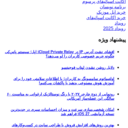
اکانت اسپاتیفای پرمیوم
برنامه نویسان
خرید اپل موزیک
خرید اکانت اسپاتیفای
رویداد
رویداد 2025
پیشنهاد ویژه
افشای نشت آدرس IP در iCloud Private Relay اپل؛ سیستم پاس‌کی
چگونه حریم خصوصی کاربران را لو می‌دهد؟
دلایل روشن نشدن لپتاپ فوجیتسو
اولتیماتوم سامسونگ به کاربران؛ یا اطلاعات سلامتی خود را برای
آموزش هوش مصنوعی بدهید یا پاکشان می‌کنیم!
رونمایی از دوج چارجر ۲۰۲۷ با رنگ نوستالژیک ارغوانی به مناسبت ۶۰
سالگی این عضله‌ساز آمریکایی
امکان شخصی‌سازی سرعت و میزان احساسات سیری در جدیدترین
نسخه آزمایشی iOS 27 فراهم شد
بهترین روش‌های افزایش فروش با طراحی سایت در کسب‌وکارهای