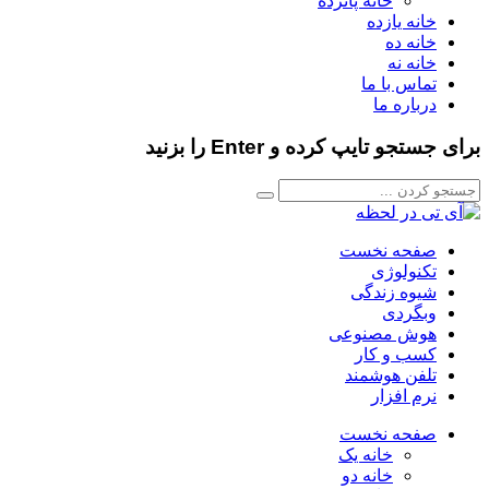
خانه پانزده
خانه یازده
خانه ده
خانه نه
تماس با ما
درباره ما
برای جستجو تایپ کرده و Enter را بزنید
صفحه نخست
تکنولوژی
شیوه زندگی
وبگردی
هوش مصنوعی
کسب و کار
تلفن هوشمند
نرم افزار
صفحه نخست
خانه یک
خانه دو