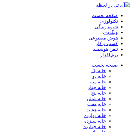
صفحه نخست
تکنولوژی
شیوه زندگی
وبگردی
هوش مصنوعی
کسب و کار
تلفن هوشمند
نرم افزار
صفحه نخست
خانه یک
خانه دو
خانه سه
خانه چهار
خانه پنج
خانه شش
خانه هفت
خانه هشت
خانه دوازده
خانه سیزده
خانه چهارده