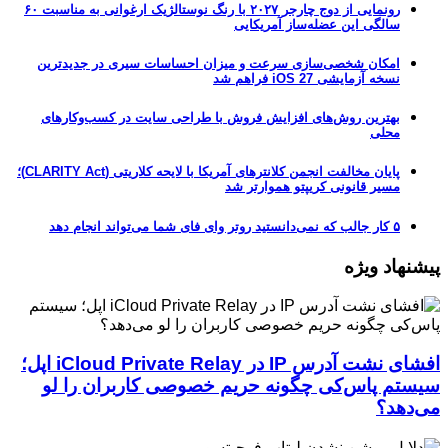
رونمایی از دوج چارجر ۲۰۲۷ با رنگ نوستالژیک ارغوانی به مناسبت ۶۰
سالگی این عضله‌ساز آمریکایی
امکان شخصی‌سازی سرعت و میزان احساسات سیری در جدیدترین
نسخه آزمایشی iOS 27 فراهم شد
بهترین روش‌های افزایش فروش با طراحی سایت در کسب‌وکارهای
محلی
پایان مخالفت انجمن کلانترهای آمریکا با لایحه کلاریتی (CLARITY Act)؛
مسیر قانونی کریپتو هموارتر شد
۵ کار جالب که نمی‌دانستید روتر وای فای شما می‌تواند انجام دهد
پیشنهاد ویژه
افشای نشت آدرس IP در iCloud Private Relay اپل؛
سیستم پاس‌کی چگونه حریم خصوصی کاربران را لو
می‌دهد؟