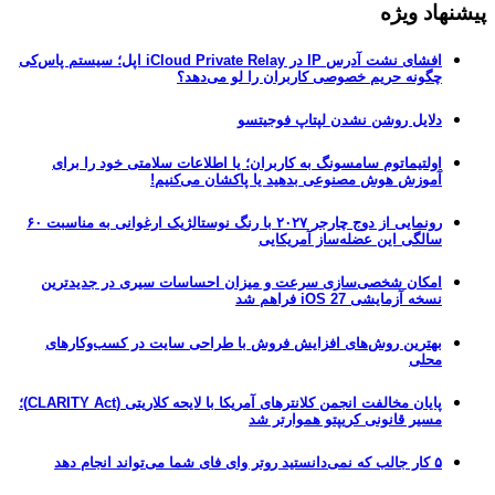
پیشنهاد ویژه
افشای نشت آدرس IP در iCloud Private Relay اپل؛ سیستم پاس‌کی
چگونه حریم خصوصی کاربران را لو می‌دهد؟
دلایل روشن نشدن لپتاپ فوجیتسو
اولتیماتوم سامسونگ به کاربران؛ یا اطلاعات سلامتی خود را برای
آموزش هوش مصنوعی بدهید یا پاکشان می‌کنیم!
رونمایی از دوج چارجر ۲۰۲۷ با رنگ نوستالژیک ارغوانی به مناسبت ۶۰
سالگی این عضله‌ساز آمریکایی
امکان شخصی‌سازی سرعت و میزان احساسات سیری در جدیدترین
نسخه آزمایشی iOS 27 فراهم شد
بهترین روش‌های افزایش فروش با طراحی سایت در کسب‌وکارهای
محلی
پایان مخالفت انجمن کلانترهای آمریکا با لایحه کلاریتی (CLARITY Act)؛
مسیر قانونی کریپتو هموارتر شد
۵ کار جالب که نمی‌دانستید روتر وای فای شما می‌تواند انجام دهد