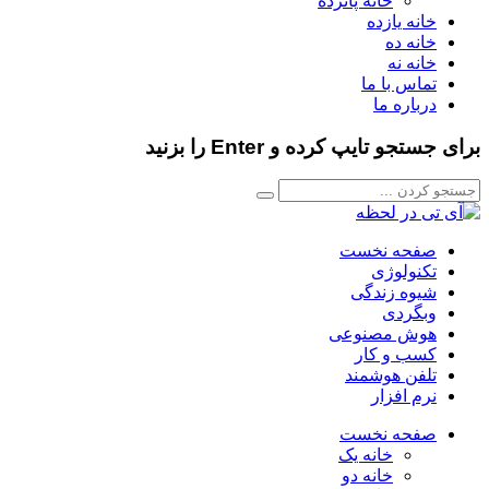
خانه پانزده
خانه یازده
خانه ده
خانه نه
تماس با ما
درباره ما
برای جستجو تایپ کرده و Enter را بزنید
صفحه نخست
تکنولوژی
شیوه زندگی
وبگردی
هوش مصنوعی
کسب و کار
تلفن هوشمند
نرم افزار
صفحه نخست
خانه یک
خانه دو