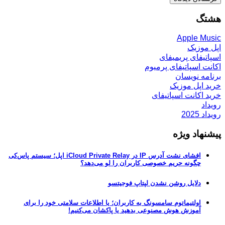
هشتگ
Apple Music
اپل موزیک
اسپاتیفای پریمیفای
اکانت اسپاتیفای پرمیوم
برنامه نویسان
خرید اپل موزیک
خرید اکانت اسپاتیفای
رویداد
رویداد 2025
پیشنهاد ویژه
افشای نشت آدرس IP در iCloud Private Relay اپل؛ سیستم پاس‌کی
چگونه حریم خصوصی کاربران را لو می‌دهد؟
دلایل روشن نشدن لپتاپ فوجیتسو
اولتیماتوم سامسونگ به کاربران؛ یا اطلاعات سلامتی خود را برای
آموزش هوش مصنوعی بدهید یا پاکشان می‌کنیم!