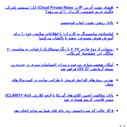
افشای نشت آدرس IP در iCloud Private Relay اپل؛ سیستم پاس‌کی
چگونه حریم خصوصی کاربران را لو می‌دهد؟
دلایل روشن نشدن لپتاپ فوجیتسو
اولتیماتوم سامسونگ به کاربران؛ یا اطلاعات سلامتی خود را برای
آموزش هوش مصنوعی بدهید یا پاکشان می‌کنیم!
رونمایی از دوج چارجر ۲۰۲۷ با رنگ نوستالژیک ارغوانی به مناسبت ۶۰
سالگی این عضله‌ساز آمریکایی
امکان شخصی‌سازی سرعت و میزان احساسات سیری در جدیدترین
نسخه آزمایشی iOS 27 فراهم شد
بهترین روش‌های افزایش فروش با طراحی سایت در کسب‌وکارهای
محلی
پایان مخالفت انجمن کلانترهای آمریکا با لایحه کلاریتی (CLARITY Act)؛
مسیر قانونی کریپتو هموارتر شد
۵ کار جالب که نمی‌دانستید روتر وای فای شما می‌تواند انجام دهد
ایتا