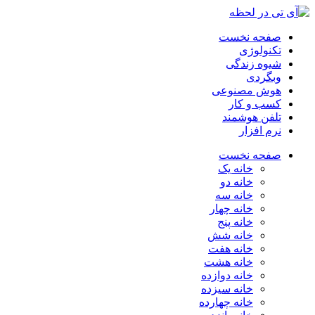
صفحه نخست
تکنولوژی
شیوه زندگی
وبگردی
هوش مصنوعی
کسب و کار
تلفن هوشمند
نرم افزار
صفحه نخست
خانه یک
خانه دو
خانه سه
خانه چهار
خانه پنج
خانه شش
خانه هفت
خانه هشت
خانه دوازده
خانه سیزده
خانه چهارده