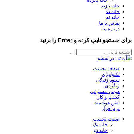
خانه پانزده
خانه یازده
خانه ده
خانه نه
تماس با ما
درباره ما
برای جستجو تایپ کرده و Enter را بزنید
صفحه نخست
تکنولوژی
شیوه زندگی
وبگردی
هوش مصنوعی
کسب و کار
تلفن هوشمند
نرم افزار
صفحه نخست
خانه یک
خانه دو