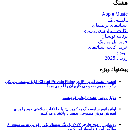
هشتگ
Apple Music
اپل موزیک
اسپاتیفای پریمیفای
اکانت اسپاتیفای پرمیوم
برنامه نویسان
خرید اپل موزیک
خرید اکانت اسپاتیفای
رویداد
رویداد 2025
پیشنهاد ویژه
افشای نشت آدرس IP در iCloud Private Relay اپل؛ سیستم پاس‌کی
چگونه حریم خصوصی کاربران را لو می‌دهد؟
دلایل روشن نشدن لپتاپ فوجیتسو
اولتیماتوم سامسونگ به کاربران؛ یا اطلاعات سلامتی خود را برای
آموزش هوش مصنوعی بدهید یا پاکشان می‌کنیم!
رونمایی از دوج چارجر ۲۰۲۷ با رنگ نوستالژیک ارغوانی به مناسبت ۶۰
سالگی این عضله‌ساز آمریکایی