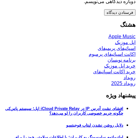
دوباره دیدگاهی می‌نویسم.
هشتگ
Apple Music
اپل موزیک
اسپاتیفای پریمیفای
اکانت اسپاتیفای پرمیوم
برنامه نویسان
خرید اپل موزیک
خرید اکانت اسپاتیفای
رویداد
رویداد 2025
پیشنهاد ویژه
افشای نشت آدرس IP در iCloud Private Relay اپل؛ سیستم پاس‌کی
چگونه حریم خصوصی کاربران را لو می‌دهد؟
دلایل روشن نشدن لپتاپ فوجیتسو
اولتیماتوم سامسونگ به کاربران؛ یا اطلاعات سلامتی خود را برای