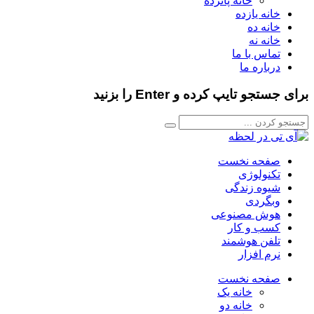
خانه پانزده
خانه یازده
خانه ده
خانه نه
تماس با ما
درباره ما
برای جستجو تایپ کرده و Enter را بزنید
صفحه نخست
تکنولوژی
شیوه زندگی
وبگردی
هوش مصنوعی
کسب و کار
تلفن هوشمند
نرم افزار
صفحه نخست
خانه یک
خانه دو