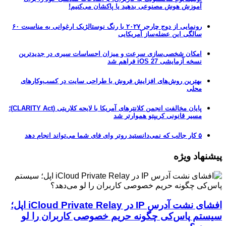
آموزش هوش مصنوعی بدهید یا پاکشان می‌کنیم!
رونمایی از دوج چارجر ۲۰۲۷ با رنگ نوستالژیک ارغوانی به مناسبت ۶۰
سالگی این عضله‌ساز آمریکایی
امکان شخصی‌سازی سرعت و میزان احساسات سیری در جدیدترین
نسخه آزمایشی iOS 27 فراهم شد
بهترین روش‌های افزایش فروش با طراحی سایت در کسب‌وکارهای
محلی
پایان مخالفت انجمن کلانترهای آمریکا با لایحه کلاریتی (CLARITY Act)؛
مسیر قانونی کریپتو هموارتر شد
۵ کار جالب که نمی‌دانستید روتر وای فای شما می‌تواند انجام دهد
پیشنهاد ویژه
افشای نشت آدرس IP در iCloud Private Relay اپل؛
سیستم پاس‌کی چگونه حریم خصوصی کاربران را لو