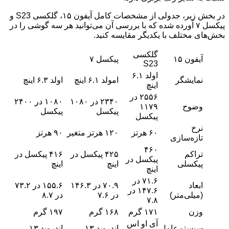
در بخش زیر، جدولی از مشخصات کامل آیفون ۱۵، گلکسی S23 و
پیکسل ۷ آورده شده که با بررسی آن می‌توانید هر سه گوشی را در
بخش‌های مختلف با یکدیگر مقایسه کنید.
گلکسی
آیفون ۱۵
پیکسل ۷
S23
اولد ۶.۱
نمایشگر
امولد ۶.۱ اینچ
اولد ۶.۳ اینچ
اینچ
۲۵۵۶ در
۲۳۴۰ در ۱۰۸۰
۱۰۸۰ در ۲۴۰۰
وضوح
۱۱۷۹
پیکسل
پیکسل
پیکسل
نرخ
۶۰ هرتز
۱۲۰ هرتز متغیر
۹۰ هرتز
تازه‌سازی
۴۶۰
تراکم
۴۲۵ پیکسل در
۴۱۶ پیکسل در
پیکسل در
پیکسلی
اینچ
اینچ
اینچ
۷۱.۶ در
ابعاد
۷۰.۹ در ۱۴۶.۳
۱۵۵.۶ در ۷۳.۲
۱۴۷.۶ در
(میلی‌متر)
در ۷.۶
در ۸.۷
۷.۸
وزن
۱۷۱ گرم
۱۶۸ گرم
۱۹۷ گرم
آی او اس
سیستم‌عامل
اندروید ۱۳
اندروید ۱۳