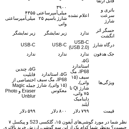
قابل ارتقا
۳۹۰۰
باتری و
میلی‌آمپرساعتی
۴۳۵۵
سرعت
اعلام نشده
شارژ باسیم ۲۵
میلی‌آمپرساعتی
شارژ
واتی
حسگر اثر
ندارد
زیر نمایشگر
زیر نمایشگر
انگشت
USB-C
درگاه شارژ
USB-C
USB-C
(USB 2.0)
جک هدفون
ندارد
ندارد
ندارد
۵G،
استاندارد
۵G، چندین
IP68، مگ
۵G، استاندارد
قابلیت
سیف (۱۵
IP68، مگ سیف
اختصاصی از
ویژگی‌ها
واتی)،
(۱۵ واتی)، شارژ
جمله Magic
شارژ Qi تا
معکوس
Eraser و Photo
۷۵ واتی،
Unblur
داینامیک
آیلند
قیمت
۷۹۹ دلار
۸۰۰ دلار
۵۹۹ دلار
نظر شما در مورد گوشی‌های آیفون ۱۵، گلکسی S23 و پیکسل ۷
چیست؟ به‌نظر شما کدام یک از این سه گوشی، ارزش خرید بالاتری