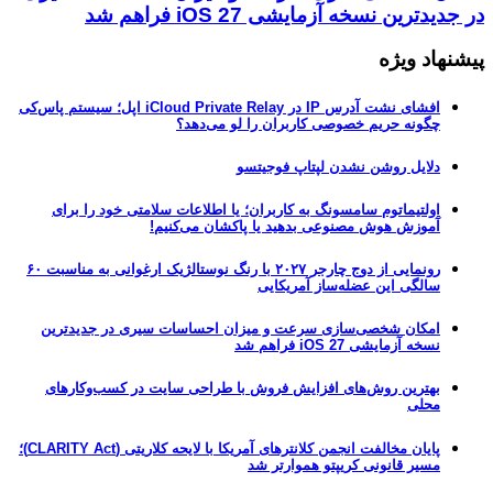
در جدیدترین نسخه آزمایشی iOS 27 فراهم شد
پیشنهاد ویژه
افشای نشت آدرس IP در iCloud Private Relay اپل؛ سیستم پاس‌کی
چگونه حریم خصوصی کاربران را لو می‌دهد؟
دلایل روشن نشدن لپتاپ فوجیتسو
اولتیماتوم سامسونگ به کاربران؛ یا اطلاعات سلامتی خود را برای
آموزش هوش مصنوعی بدهید یا پاکشان می‌کنیم!
رونمایی از دوج چارجر ۲۰۲۷ با رنگ نوستالژیک ارغوانی به مناسبت ۶۰
سالگی این عضله‌ساز آمریکایی
امکان شخصی‌سازی سرعت و میزان احساسات سیری در جدیدترین
نسخه آزمایشی iOS 27 فراهم شد
بهترین روش‌های افزایش فروش با طراحی سایت در کسب‌وکارهای
محلی
پایان مخالفت انجمن کلانترهای آمریکا با لایحه کلاریتی (CLARITY Act)؛
مسیر قانونی کریپتو هموارتر شد