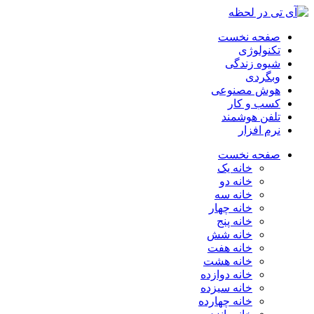
صفحه نخست
تکنولوژی
شیوه زندگی
وبگردی
هوش مصنوعی
کسب و کار
تلفن هوشمند
نرم افزار
صفحه نخست
خانه یک
خانه دو
خانه سه
خانه چهار
خانه پنج
خانه شش
خانه هفت
خانه هشت
خانه دوازده
خانه سیزده
خانه چهارده