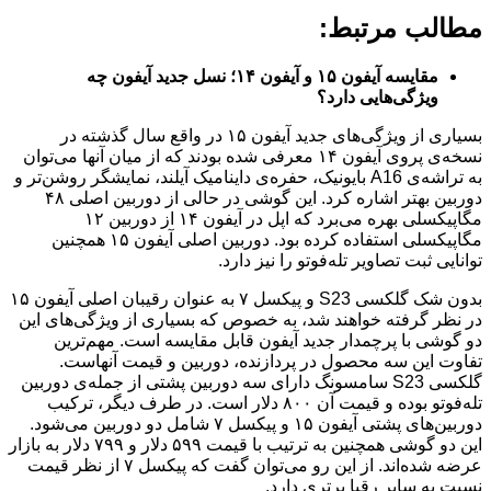
مطالب مرتبط:
مقایسه آیفون ۱۵ و آیفون ۱۴؛ نسل جدید آیفون چه
ویژگی‌هایی دارد؟
بسیاری از ویژگی‌های جدید آیفون ۱۵ در واقع سال گذشته در
نسخه‌ی پروی آیفون ۱۴ معرفی شده بودند که از میان آنها می‌توان
به تراشه‌ی A16 بایونیک، حفره‌ی داینامیک آیلند، نمایشگر روشن‌تر و
دوربین بهتر اشاره کرد. این گوشی در حالی از دوربین اصلی ۴۸
مگاپیکسلی بهره می‌برد که اپل در آیفون ۱۴ از دوربین ۱۲
مگاپیکسلی استفاده کرده بود. دوربین اصلی آیفون ۱۵ همچنین
توانایی ثبت تصاویر تله‌فوتو را نیز دارد.
بدون شک گلکسی S23 و پیکسل ۷ به عنوان رقیبان اصلی آیفون ۱۵
در نظر گرفته خواهند شد، به خصوص که بسیاری از ویژگی‌های این
دو گوشی با پرچمدار جدید آیفون قابل مقایسه است. مهم‌ترین
تفاوت این سه محصول در پردازنده، دوربین و قیمت آنهاست.
گلکسی S23 سامسونگ دارای سه دوربین پشتی از جمله‌ی دوربین
تله‌فوتو بوده و قیمت آن ۸۰۰ دلار است. در طرف دیگر، ترکیب
دوربین‌های پشتی آیفون ۱۵ و پیکسل ۷ شامل دو دوربین می‌شود.
این دو گوشی همچنین به ترتیب با قیمت ۵۹۹ دلار و ۷۹۹ دلار به بازار
عرضه شده‌اند. از این رو می‌توان گفت که پیکسل ۷ از نظر قیمت
نسبت به سایر رقبا برتری دارد.