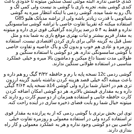
کندی خاصی نداره. البته مولتی تسک سنگین میتونه تا حدودی باعث
کندی گوشی بشه. تجربه بازی با گوشی بد نیست ولی کمی لگ و
باگ رو به شما میده. گوشی ردمی با اینکه انتظار میره یه گوشی
شیائومی با قدرت زیادتر باشه ولی از تراشه مدیاتک هلیو G85
استفاده میکنه که تقریبا تقاوت خاصی با تراشه گوشی سامسونگی
نداره و فقط یه ۴ ۵ درصد پردازنده گرافیکی قوی تری داره و میتونه
یه مقدار فریم بیشتر و ثبات بهتری موقع بازی به شما بده و مثل
نسل قبل یه گزینه عالی برای بازی کردن اقتصادی نیست. استفاده
روزمره و عادی هم خوب و بدون لگ و باگ خاصیه و تفاوت خاصی
با گوشی سامسونگی نداره. هر دو گوشی با استفاده سنگین و
طولانی مدت نسبتا داغ میکنن و دماشون بالا میره و خیلی عملکرد
مناسبی در استفاده طولانی سنگین ندارند.
گوشی ردمی 12c نسخه پایه با رم و حافظه ۳/۳۲ گیگ رو هم داره و
باعث میشه اگه خیلی قصد هزینه کردن نداشته باشید گزینه ارزون
تری هم در اختیار شما بزاره ولی گوشی a14 نسخه پایه ۴/۶۴ گیگی
داره و یه مقداری قیمتش بالاتره. هر دو گوشی امکان اضافه کردن
کارت حافظه جانبی و استفاده همزمان از دو سیم کارت رو دارند که
میتونه خیال شما رو بابت فضای ذخیره سازی در آینده راحت کنه.
توی این بخش برتری با گوشی ردمی که از یه پرازنده یه مقدار قوی
تر استفاده کرده ولی در استفاده معمولی و روزمره تفاوت خیلی
خاصی بین دو گوشی وجود نداره و هر یه عملکرد معمولی و کار راه
بندازی دارند.