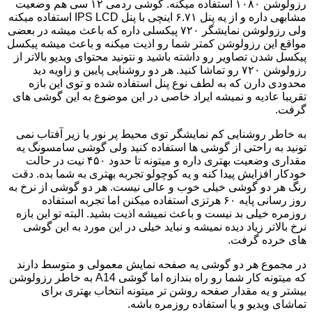
رزولوشن ۱۰۸۰ استفاده میکنه. گوشی ردمی ۱۲ سی هم وضعیت
مشابهی داره و از یه پنل ۶.۷۱ اینچی با پنل IPS LCD استفاده میکنه
ولی رزولوشن نمایشگر ۷۲۰ پیکسلی داره که باعث میشه در بعضی
مواقع این رزولوشن کمتر شما رو اذیت میکنه و باعث میشه پیکسل
پیکسل شدن تصاویر رو داشته باشید و نتونید محتوای ویدیو بالاتر از
رزولوشن ۷۲۰ رو تماشا کنید. هر دو روشنایی پایین و زاویه دید
محدودی دارن که به لطف نوع پنل استفاده شده و توی این بازه
تقریبا عادیه و نمیشه ایراد خاصی در این موضوع به این گوشی های
گرفت.
به خاطر روشنایی کم نمایشگر توی محیط پر نور یا زیر آفتاب نمی
تونید به راحتی از گوشی ها استفاده کنید ولی گوشی سامسونگ یه
مقداری وضعیت بهتری داره و میتونه تا حدود ۴۵۰ نیت در حالت
خودکار افزایش پیدا کنه و یه کوچولو تجربه بهتری به شما بده. دقت
رنگ هر دو گوشی خیلی خوب و عالی نیست. هر دو گوشی از نرخ به
روز رسانی پایه ۶۰ هرتزی استفاده میکنن اما تجربه استفاده
روزمره خیلی بد نیست و باعث نمیشه اذیت بشید. البته تو این بازه
نرخ بالاتر زیاد دیده نمیشه و نباید خیلی در این مورد به این گوشی
های خرده گرفت.
در مجموع هر دو گوشی یه صفحه نمایش معمولی و متوسط دارند
که میتونه کار شما رو راه بندازه اما گوشی A14 به خاطر رزولوشن
بیشتر و یه مقدار صفحه روشن تر میتونه انتخاب بهتری برای
تماشای ویدیو و یا استفاده روزمره باشه.