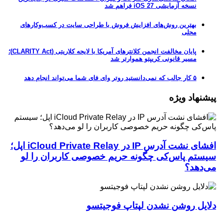
نسخه آزمایشی iOS 27 فراهم شد
بهترین روش‌های افزایش فروش با طراحی سایت در کسب‌وکارهای
محلی
پایان مخالفت انجمن کلانترهای آمریکا با لایحه کلاریتی (CLARITY Act)؛
مسیر قانونی کریپتو هموارتر شد
۵ کار جالب که نمی‌دانستید روتر وای فای شما می‌تواند انجام دهد
پیشنهاد ویژه
افشای نشت آدرس IP در iCloud Private Relay اپل؛
سیستم پاس‌کی چگونه حریم خصوصی کاربران را لو
می‌دهد؟
دلایل روشن نشدن لپتاپ فوجیتسو