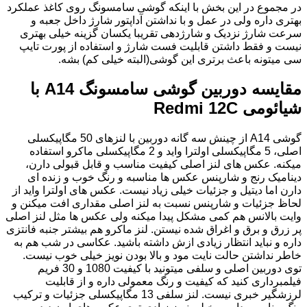
در مجموع در این بخش با اینکه گوشی سامسونگ روی کاغذ عملکرد
بهتری داره ولی در عمل و با نداشتن آداپتور شارژ داخل جعبه و
سرعت شارژ نزدیک و شارژدهی تقریبا یکسان گزینه خیلی بهتری
نیست و فقط داشتن قابلیت فست شارژ و استفاده از پورت تایپ
سی میتونه باعث برتری این گوشی(البته خیلی کم) بشه.
مقایسه دوربین گوشی سامسونگ A14 با
شیائومی Redmi 12C
گوشی A14 از چینش سه گانه دوربین با لنزهای 50 مگاپیکسلی
اصلی، 5 مگاپیکسلی اولترا واید و 2 مگاپیکسلی ماکرو استفاده
میکنه. عکس های لنز اصلی کیفیت مناسب و قابل قبولی دارن،
دینامیک رنج و شارپنس عکس ها مناسبه و رنگ خوب و زنده ای
دارن اما دیتیل و جزئیات خیلی زیاد نیست. عکس های اولترا واید از
لحاظ جزئیات و شارپنس نسبت به لنز اصلی مقداری افت میکنن و
وایت بالانس هم کمی مشکل پیدا میکنه ولی عکس ها مثل لنز اصلی
پر زرق و برق و اغراق شده نیستن. لنز ماکرو هم بیشتر جنبه فانتزی
داره و نباید انتظار زیادی ازش داشته باشید. عکاسی در شب هم به
خاطر نداشتن حالت نایت مود و بالا بودن نویز خیلی خوب نیست.
توی دوربین اصلی و سلفی میتونید با کیفیت 1080 و 30 فریم
فیلمبرداری کنید که کیفیت و رنگ معمولی داره و از قابلیت
لرزشگیر خبری نیست. لنز سلفی 13 مگاپیکسلی جزئیات و ترکیب