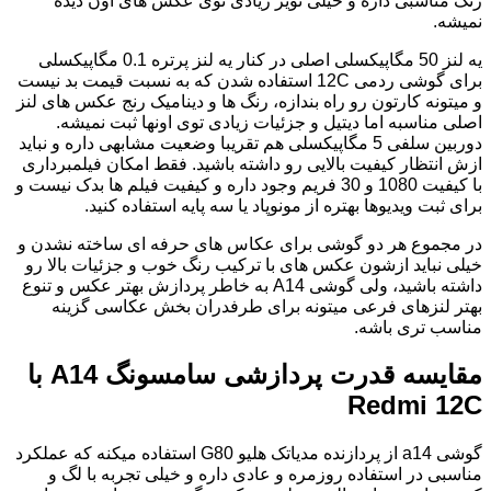
رنگ مناسبی داره و خیلی نویز زیادی توی عکس های اون دیده
نمیشه.
یه لنز 50 مگاپیکسلی اصلی در کنار یه لنز پرتره 0.1 مگاپیکسلی
برای گوشی ردمی 12C استفاده شدن که به نسبت قیمت بد نیست
و میتونه کارتون رو راه بندازه، رنگ ها و دینامیک رنج عکس های لنز
اصلی مناسبه اما دیتیل و جزئیات زیادی توی اونها ثبت نمیشه.
دوربین سلفی 5 مگاپیکسلی هم تقریبا وضعیت مشابهی داره و نباید
ازش انتظار کیفیت بالایی رو داشته باشید. فقط امکان فیلمبرداری
با کیفیت 1080 و 30 فریم وجود داره و کیفیت فیلم ها بدک نیست و
برای ثبت ویدیوها بهتره از مونوپاد یا سه پایه استفاده کنید.
در مجموع هر دو گوشی برای عکاس های حرفه ای ساخته نشدن و
خیلی نباید ازشون عکس های با ترکیب رنگ خوب و جزئیات بالا رو
داشته باشید، ولی گوشی A14 به خاطر پردازش بهتر عکس و تنوع
بهتر لنزهای فرعی میتونه برای طرفدران بخش عکاسی گزینه
مناسب تری باشه.
مقایسه قدرت پردازشی سامسونگ A14 با
Redmi 12C
گوشی a14 از پردازنده مدیاتک هلیو G80 استفاده میکنه که عملکرد
مناسبی در استفاده روزمره و عادی داره و خیلی تجربه با لگ و