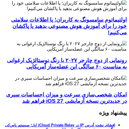
اولتیماتوم سامسونگ به کاربران؛ یا اطلاعات سلامتی
خود را برای آموزش هوش مصنوعی بدهید یا پاکشان
می‌کنیم!
رونمایی از دوج چارجر ۲۰۲۷ با رنگ نوستالژیک ارغوانی
به مناسبت ۶۰ سالگی این عضله‌ساز آمریکایی
امکان شخصی‌سازی سرعت و میزان احساسات سیری
در جدیدترین نسخه آزمایشی iOS 27 فراهم شد
پیشنهاد ویژه
افشای نشت آدرس IP در iCloud Private Relay اپل؛ سیستم پاس‌کی