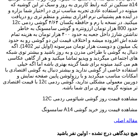
a14 سنگین تر کنه رابط کاربری به روز و سبک تر این گوشیه که
میتونه در استفاده عادی تجربه مناسب تری در اختیار شما بزاره و
در آینده هم پشتیبانی نرم افزاری بیشتر و منظم تری رو دریافت
میکنید. در نسخه با رم و حافظه یکسان ۴/۶۴ گوشی ردمی 12c
حدود 800 هزار تومان ارزونتره و گوشی سامسونگ به خاطر
نداشتن شارژ داخل جعبه یه حدود ۴۰۰ هزار تومان به هزینه تمام
شده اش افزوده میشه و اختلاف قیمت این دو گوشی رو به حدود
یک میلیون و دویست هزار تومان میرسونه (اوایل تیر 1402). اگه
دنبال یه گوشی با طراحی مدرن و به روز باشید و بیشتر توی شبکه
های اجتماعی میگردید و ویدیو تماشا میکنید و هر از گاهی عکاسی
هم می کنید میتونه برای شما گزینه بهتری باشه اما اگه خیلی
استفاده خاصی از گوشی ندارید و بیشتر دنبال یه گوشی اقتصادی با
امکانات مناسب میگردید و با رزولوشن پایین صفحه نمایش و
دوربین معمولی مشکلی ندارید، گوشی ردمی 12c با قیمت اقتصادی
تر میتونه گزینه بهتری برای شما باشه.
مشاهده قیمت روز گوشی شیائومی ردمی 12C
مشاهده قیمت روز خرید گوشی A14 سامسونگ
مقاله اصلی
هیچ دیدگاهی درج نشده - اولین نفر باشید