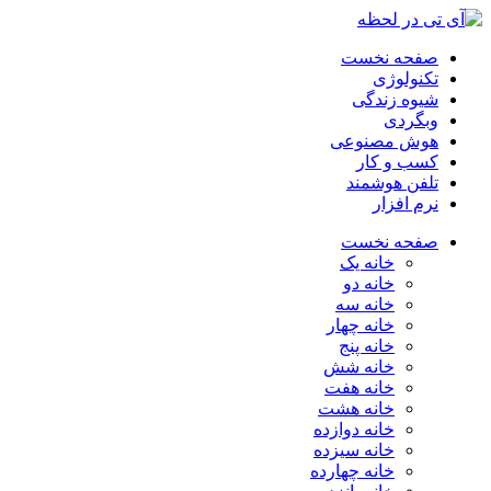
صفحه نخست
تکنولوژی
شیوه زندگی
وبگردی
هوش مصنوعی
کسب و کار
تلفن هوشمند
نرم افزار
صفحه نخست
خانه یک
خانه دو
خانه سه
خانه چهار
خانه پنج
خانه شش
خانه هفت
خانه هشت
خانه دوازده
خانه سیزده
خانه چهارده