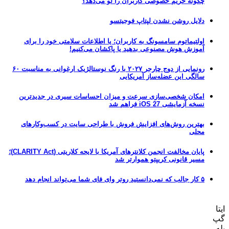
چگونه حریم خصوصی کاربران را لو می‌دهد؟
دلایل روشن نشدن لپتاپ فوجیتسو
اولتیماتوم سامسونگ به کاربران؛ یا اطلاعات سلامتی خود را برای
آموزش هوش مصنوعی بدهید یا پاکشان می‌کنیم!
رونمایی از دوج چارجر ۲۰۲۷ با رنگ نوستالژیک ارغوانی به مناسبت ۶۰
سالگی این عضله‌ساز آمریکایی
امکان شخصی‌سازی سرعت و میزان احساسات سیری در جدیدترین
نسخه آزمایشی iOS 27 فراهم شد
بهترین روش‌های افزایش فروش با طراحی سایت در کسب‌وکارهای
محلی
پایان مخالفت انجمن کلانترهای آمریکا با لایحه کلاریتی (CLARITY Act)؛
مسیر قانونی کریپتو هموارتر شد
۵ کار جالب که نمی‌دانستید روتر وای فای شما می‌تواند انجام دهد
ایتا
گپ
بله