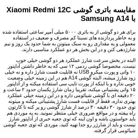
مقایسه باتری گوشی Xiaomi Redmi 12C
با Samsung A14
برای هر دو گوشی از یه باتری ۵۰۰۰ میلی آمپر ساعتی استفاده شده
و به خاطر پردازنده های نسبتا کم مصرف و ضعیف در استفاده
معمولی و یه مقداری رو به سبک میتونن به شما حدود یک روز و نیم
شارژدهی کنن و در این بخش هر دو عملکرد مناسبی دارند.
البته در بخش سرعت شارژ عملکرد هر دو گوشی خیلی خوب
نیست، مخصوصا گوشی ردمی ۱۲ سی که به خاطر داشتن آداپتور
۱۰ واتی و پورت میکرو USB نه قابلیت فست شارژ داره و نه خیلی
زود شارژ میشه، البته گوشی A14 هم در این زمینه خیلی وضعیت
خوبی نداره و با اینکه از پورت تایپ سی استفاده میکنه و از آداپتور
۱۵ واتی پشتیبانی میکنه، تقریبا زمان شارژ یکسان حدود ۲ ساعت و
۲۰ دقیقه ای با گوشی شیائومی داره و در این زمینه خیلی عملکرد
بهتری نداره، فقط از قابلیت فست شارژ پشتیبانی میکنه و میتونه
توی حدود ۳۰ دقیقه ۳۰ درصد از شارژ گوشی رو پر کنه تا کارتون
راه بیفته و در مواقع ضروری خیلی منتظر نمونید. به یه موردی هم
باید حواستون باشه و اون اینه که توی جعبه خبری از آداپتور شارژ
نیست و باید از شارژر رو جدا تهیه کنید، موردی که توی جعبه گوشی
شیائومی قرار گرفته.