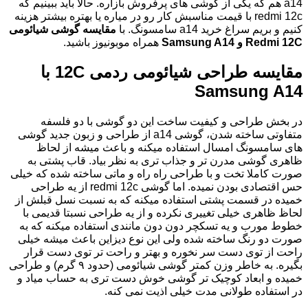
a14 هم که یکی از گوشی های پرفروش بازاره. حالا باید ببینیم که
redmi 12c با قیمت مناسبش کار رو در میاره یا بهتره بیشتر هزینه
کنیم و بریم سراغ خرید a14 سامسونگ. با
مقایسه گوشی شیائومی
Redmi 12C و Samsung A14
همراه موبونیوز باشید.
مقایسه طراحی شیائومی ردمی 12C با
Samsung A14
در بخش طراحی و کیفیت ساخت این دو گوشی با دو فلسفه
متفاوتی ساخته شدن، گوشی a14 از طراحی و زبون جدید گوشی
های سامسونگ امسال استفاده میکنه و باعث میشه از لحاظ
ظاهری گوشی مدرن تر و جذاب تری به نظر بیاد. قاب پشتی به
صورت کاملا تخت و با طراحی راه راه و ماتی ساخته شده که خیلی
حس اقتصادی بودن نمیده. اما گوشی redmi 12c از یه طراحی
خمیده در قسمت پشتی استفاده میکنه که به نسبت نسل قبلش از
لحاظ ظاهری خیلی تغییری نکرده و از یه طراحی نسبتا قدیمی با
خطوط مورب و یه تسکچر دون دون مانندی استفاده میکنه که به
صورت دو رنگ ساخته شده ولی این نوع دیزاین باعث میشه خیلی
راحت از توی دست سر نخوره و بهتر و راحت تر توی دست قرار
بگیره. به خاطر وزن کمتر گوشی شیائومی (حدود ۹ گرم) و طراحی
خمیده و ابعاد کوچیک تر گوشی خوش دست تری به حساب میاد و
در استفاده طولانی مدت خیلی اذیت نمی کنه.