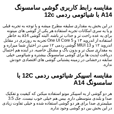
مقایسه رابط کاربری گوشی سامسونگ
A14 با شیائومی ردمی 12c
در این بخش یه مقداری سلیقه مطرح میشه و با توجه به تجربه قبلی
و یا یه سری امکانات تجربه استفاده هر یکی از گوشی های میتونه
برای یه عده راحت تر و جذاب تر باشه. البته گوشی a14 به خاطر
استفاده از اندروید ۱۳ و One UI Core 5 تجربه به روزتری در مقابل
اندروید ۱۲ و MIUI 13 گوشی ردمی ۱۲ سی در اختیار شما میزاره و
یه مقداری سبک تر و بدون باگ و مشکل خاصیه. در آينده هم احتمال
دریافت آپدیت ها برای گوشی سامسونگ بیشتره و شیائومی خیلی
سابقه درخشانی در زمینه پشتبانی گوشی های اقتصادی خودش
نداره.
مقایسه اسپیکر شیائومی ردمی 12C با
سامسونگ A14
هر دو گوشی از یه اسپیکر مونو استفاده میکنن که کیفیت و تفکیک
صدا و بلندی متوسطی داره. بیس هم خیلی خوب نیست. جک 3.5
میلیمتری صدا برای هر دو گوشی استفاده شده و خیلی تفاوت زیادی
در این بخش بین دو گوشی وجود نداره.