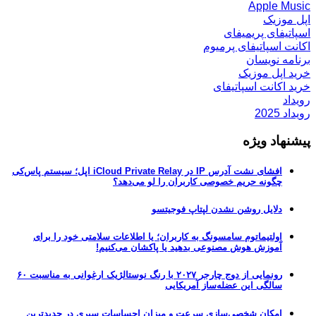
Apple Music
اپل موزیک
اسپاتیفای پریمیفای
اکانت اسپاتیفای پرمیوم
برنامه نویسان
خرید اپل موزیک
خرید اکانت اسپاتیفای
رویداد
رویداد 2025
پیشنهاد ویژه
افشای نشت آدرس IP در iCloud Private Relay اپل؛ سیستم پاس‌کی
چگونه حریم خصوصی کاربران را لو می‌دهد؟
دلایل روشن نشدن لپتاپ فوجیتسو
اولتیماتوم سامسونگ به کاربران؛ یا اطلاعات سلامتی خود را برای
آموزش هوش مصنوعی بدهید یا پاکشان می‌کنیم!
رونمایی از دوج چارجر ۲۰۲۷ با رنگ نوستالژیک ارغوانی به مناسبت ۶۰
سالگی این عضله‌ساز آمریکایی
امکان شخصی‌سازی سرعت و میزان احساسات سیری در جدیدترین