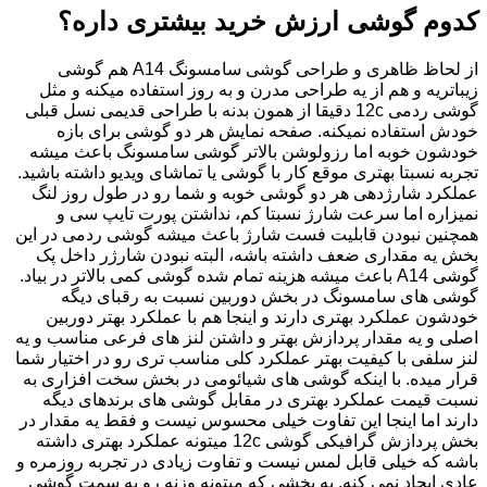
کدوم گوشی ارزش خرید بیشتری داره؟
از لحاظ ظاهری و طراحی گوشی سامسونگ A14 هم گوشی
زیباتریه و هم از یه طراحی مدرن و به روز استفاده میکنه و مثل
گوشی ردمی 12c دقیقا از همون بدنه با طراحی قدیمی نسل قبلی
خودش استفاده نمیکنه. صفحه نمایش هر دو گوشی برای بازه
خودشون خوبه اما رزولوشن بالاتر گوشی سامسونگ باعث میشه
تجربه نسبتا بهتری موقع کار با گوشی یا تماشای ویدیو داشته باشید.
عملکرد شارژدهی هر دو گوشی خوبه و شما رو در طول روز لنگ
نمیزاره اما سرعت شارژ نسبتا کم، نداشتن پورت تایپ سی و
همچنین نبودن قابلیت فست شارژ باعث میشه گوشی ردمی در این
بخش یه مقداری ضعف داشته باشه، البته نبودن شارژر داخل پک
گوشی A14 باعث میشه هزینه تمام شده گوشی کمی بالاتر در بیاد.
گوشی های سامسونگ در بخش دوربین نسبت به رقبای دیگه
خودشون عملکرد بهتری دارند و اینجا هم با عملکرد بهتر دوربین
اصلی و یه مقدار پردازش بهتر و داشتن لنز های فرعی مناسب و یه
لنز سلفی با کیفیت بهتر عملکرد کلی مناسب تری رو در اختیار شما
قرار میده. با اینکه گوشی های شیائومی در بخش سخت افزاری به
نسبت قیمت عملکرد بهتری در مقابل گوشی های برندهای دیگه
دارند اما اینجا این تفاوت خیلی محسوس نیست و فقط یه مقدار در
بخش پردازش گرافیکی گوشی 12c میتونه عملکرد بهتری داشته
باشه که خیلی قابل لمس نیست و تفاوت زیادی در تجربه روزمره و
عادی ایجاد نمی کنه. یه بخشی که میتونه وزنه رو به سمت گوشی