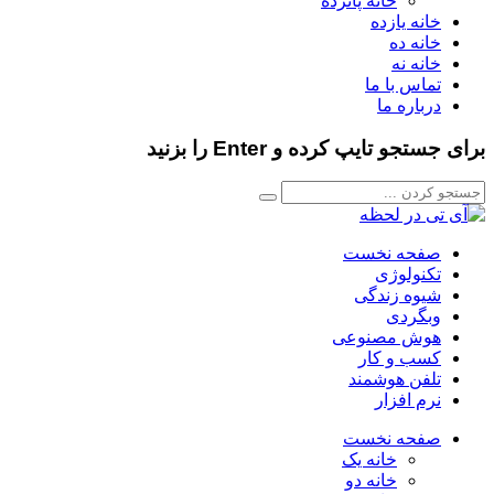
خانه پانزده
خانه یازده
خانه ده
خانه نه
تماس با ما
درباره ما
برای جستجو تایپ کرده و Enter را بزنید
صفحه نخست
تکنولوژی
شیوه زندگی
وبگردی
هوش مصنوعی
کسب و کار
تلفن هوشمند
نرم افزار
صفحه نخست
خانه یک
خانه دو