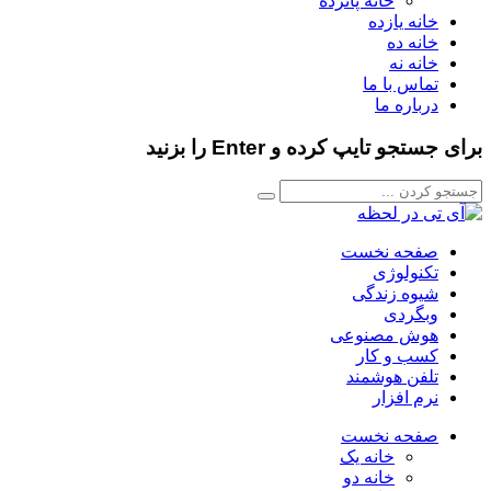
خانه پانزده
خانه یازده
خانه ده
خانه نه
تماس با ما
درباره ما
برای جستجو تایپ کرده و Enter را بزنید
صفحه نخست
تکنولوژی
شیوه زندگی
وبگردی
هوش مصنوعی
کسب و کار
تلفن هوشمند
نرم افزار
صفحه نخست
خانه یک
خانه دو