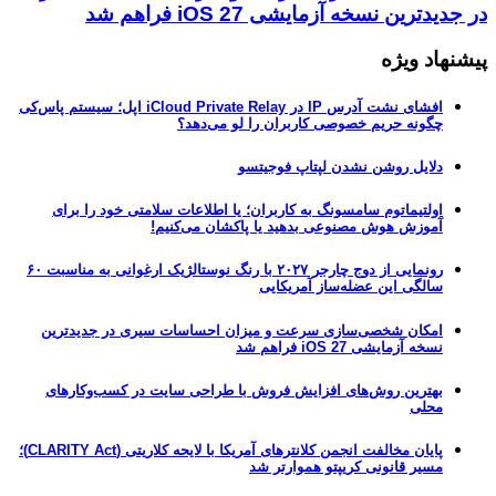
در جدیدترین نسخه آزمایشی iOS 27 فراهم شد
پیشنهاد ویژه
افشای نشت آدرس IP در iCloud Private Relay اپل؛ سیستم پاس‌کی
چگونه حریم خصوصی کاربران را لو می‌دهد؟
دلایل روشن نشدن لپتاپ فوجیتسو
اولتیماتوم سامسونگ به کاربران؛ یا اطلاعات سلامتی خود را برای
آموزش هوش مصنوعی بدهید یا پاکشان می‌کنیم!
رونمایی از دوج چارجر ۲۰۲۷ با رنگ نوستالژیک ارغوانی به مناسبت ۶۰
سالگی این عضله‌ساز آمریکایی
امکان شخصی‌سازی سرعت و میزان احساسات سیری در جدیدترین
نسخه آزمایشی iOS 27 فراهم شد
بهترین روش‌های افزایش فروش با طراحی سایت در کسب‌وکارهای
محلی
پایان مخالفت انجمن کلانترهای آمریکا با لایحه کلاریتی (CLARITY Act)؛
مسیر قانونی کریپتو هموارتر شد