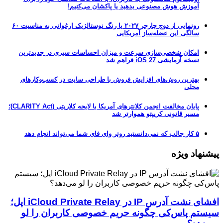
آموزش هوش مصنوعی بدهید یا پاکشان می‌کنیم!
رونمایی از دوج چارجر ۲۰۲۷ با رنگ نوستالژیک ارغوانی به مناسبت ۶۰
سالگی این عضله‌ساز آمریکایی
امکان شخصی‌سازی سرعت و میزان احساسات سیری در جدیدترین
نسخه آزمایشی iOS 27 فراهم شد
بهترین روش‌های افزایش فروش با طراحی سایت در کسب‌وکارهای
محلی
پایان مخالفت انجمن کلانترهای آمریکا با لایحه کلاریتی (CLARITY Act)؛
مسیر قانونی کریپتو هموارتر شد
۵ کار جالب که نمی‌دانستید روتر وای فای شما می‌تواند انجام دهد
پیشنهاد ویژه
افشای نشت آدرس IP در iCloud Private Relay اپل؛
سیستم پاس‌کی چگونه حریم خصوصی کاربران را لو