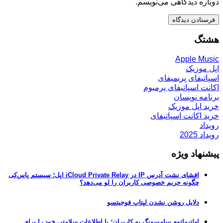
دوباره دیدگاهی می‌نویسم.
هشتگ
Apple Music
اپل موزیک
اسپاتیفای پریمیفای
اکانت اسپاتیفای پرمیوم
برنامه نویسان
خرید اپل موزیک
خرید اکانت اسپاتیفای
رویداد
رویداد 2025
پیشنهاد ویژه
افشای نشت آدرس IP در iCloud Private Relay اپل؛ سیستم پاس‌کی
چگونه حریم خصوصی کاربران را لو می‌دهد؟
دلایل روشن نشدن لپتاپ فوجیتسو
اولتیماتوم سامسونگ به کاربران؛ یا اطلاعات سلامتی خود را برای