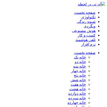
صفحه نخست
تکنولوژی
شیوه زندگی
وبگردی
هوش مصنوعی
کسب و کار
تلفن هوشمند
نرم افزار
صفحه نخست
خانه یک
خانه دو
خانه سه
خانه چهار
خانه پنج
خانه شش
خانه هفت
خانه هشت
خانه دوازده
خانه سیزده
خانه چهارده