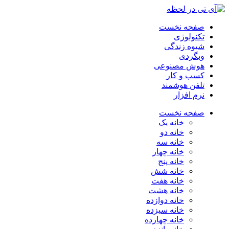
صفحه نخست
تکنولوژی
شیوه زندگی
وبگردی
هوش مصنوعی
کسب و کار
تلفن هوشمند
نرم افزار
صفحه نخست
خانه یک
خانه دو
خانه سه
خانه چهار
خانه پنج
خانه شش
خانه هفت
خانه هشت
خانه دوازده
خانه سیزده
خانه چهارده