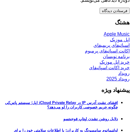
دوباره دیدگاهی می‌نویسم.
هشتگ
Apple Music
اپل موزیک
اسپاتیفای پریمیفای
اکانت اسپاتیفای پرمیوم
برنامه نویسان
خرید اپل موزیک
خرید اکانت اسپاتیفای
رویداد
رویداد 2025
پیشنهاد ویژه
افشای نشت آدرس IP در iCloud Private Relay اپل؛ سیستم پاس‌کی
چگونه حریم خصوصی کاربران را لو می‌دهد؟
دلایل روشن نشدن لپتاپ فوجیتسو
اولتیماتوم سامسونگ به کاربران؛ یا اطلاعات سلامتی خود را برای