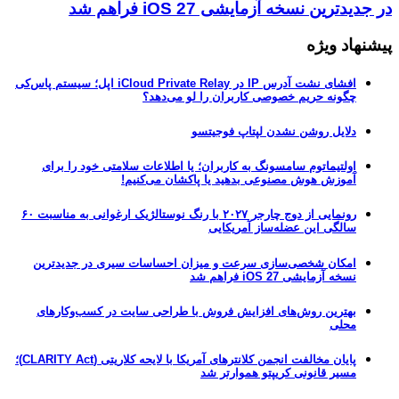
در جدیدترین نسخه آزمایشی iOS 27 فراهم شد
پیشنهاد ویژه
افشای نشت آدرس IP در iCloud Private Relay اپل؛ سیستم پاس‌کی
چگونه حریم خصوصی کاربران را لو می‌دهد؟
دلایل روشن نشدن لپتاپ فوجیتسو
اولتیماتوم سامسونگ به کاربران؛ یا اطلاعات سلامتی خود را برای
آموزش هوش مصنوعی بدهید یا پاکشان می‌کنیم!
رونمایی از دوج چارجر ۲۰۲۷ با رنگ نوستالژیک ارغوانی به مناسبت ۶۰
سالگی این عضله‌ساز آمریکایی
امکان شخصی‌سازی سرعت و میزان احساسات سیری در جدیدترین
نسخه آزمایشی iOS 27 فراهم شد
بهترین روش‌های افزایش فروش با طراحی سایت در کسب‌وکارهای
محلی
پایان مخالفت انجمن کلانترهای آمریکا با لایحه کلاریتی (CLARITY Act)؛
مسیر قانونی کریپتو هموارتر شد