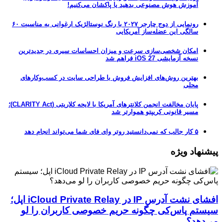
آموزش هوش مصنوعی بدهید یا پاکشان می‌کنیم!
رونمایی از دوج چارجر ۲۰۲۷ با رنگ نوستالژیک ارغوانی به مناسبت ۶۰
سالگی این عضله‌ساز آمریکایی
امکان شخصی‌سازی سرعت و میزان احساسات سیری در جدیدترین
نسخه آزمایشی iOS 27 فراهم شد
بهترین روش‌های افزایش فروش با طراحی سایت در کسب‌وکارهای
محلی
پایان مخالفت انجمن کلانترهای آمریکا با لایحه کلاریتی (CLARITY Act)؛
مسیر قانونی کریپتو هموارتر شد
۵ کار جالب که نمی‌دانستید روتر وای فای شما می‌تواند انجام دهد
پیشنهاد ویژه
افشای نشت آدرس IP در iCloud Private Relay اپل؛
سیستم پاس‌کی چگونه حریم خصوصی کاربران را لو
می‌دهد؟