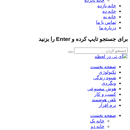
خانه پانزده
خانه یازده
خانه ده
خانه نه
تماس با ما
درباره ما
برای جستجو تایپ کرده و Enter را بزنید
صفحه نخست
تکنولوژی
شیوه زندگی
وبگردی
هوش مصنوعی
کسب و کار
تلفن هوشمند
نرم افزار
صفحه نخست
خانه یک
خانه دو