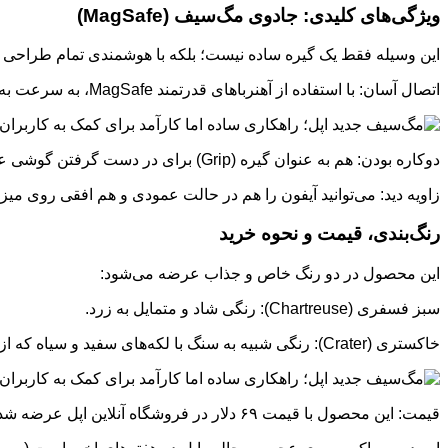
ویژگی‌های کلیدی: جادوی مگ‌سیف (MagSafe)
این وسیله فقط یک گیره ساده نیست؛ بلکه با هوشمندی تمام طراحی
اتصال آسان: با استفاده از آهنرباهای قدرتمند MagSafe، به سرعت به پشت آیفون می‌چسبد و جدا می‌شود.
دوکاره بودن: هم به عنوان گیره (Grip) برای در دست گرفتن گوشی عمل می‌کند و هم به عنوان پایه (Stand).
زاویه دید: می‌توانید آیفون را هم در حالت عمودی و هم افقی روی میز 
رنگ‌بندی، قیمت و نحوه خرید
این محصول در دو رنگ خاص و جذاب عرضه می‌شود:
سبز فسفری (Chartreuse): رنگی شاد و متمایل به زرد.
خاکستری (Crater): رنگی شبیه به سنگ با لکه‌های سفید و سیاه که از مواد بازیافتی ساخته شده است.
قیمت: این محصول با قیمت ۶۹ دلار در فروشگاه آنلاین اپل عرضه شده و ارسال آن رایگان است. البته توجه داشته باشید که تولید آن محدود است و احتمالا به زودی تمام خواهد شد.