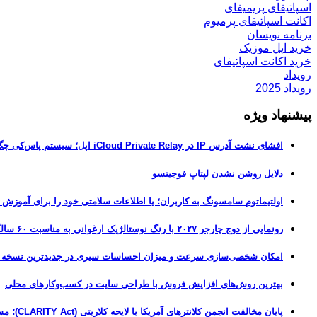
اسپاتیفای پریمیفای
اکانت اسپاتیفای پرمیوم
برنامه نویسان
خرید اپل موزیک
خرید اکانت اسپاتیفای
رویداد
رویداد 2025
پیشنهاد ویژه
افشای نشت آدرس IP در iCloud Private Relay اپل؛ سیستم پاس‌کی چگونه حریم خصوصی کاربران را لو می‌دهد؟
دلایل روشن نشدن لپتاپ فوجیتسو
اولتیماتوم سامسونگ به کاربران؛ یا اطلاعات سلامتی خود را برای آموزش
رونمایی از دوج چارجر ۲۰۲۷ با رنگ نوستالژیک ارغوانی به مناسبت ۶۰ سالگی این عضله‌ساز آمریکایی
امکان شخصی‌سازی سرعت و میزان احساسات سیری در جدیدترین نسخه آزمایشی iOS 27
بهترین روش‌های افزایش فروش با طراحی سایت در کسب‌وکارهای محلی
پایان مخالفت انجمن کلانترهای آمریکا با لایحه کلاریتی (CLARITY Act)؛ مسیر قانونی کریپتو هموارتر شد