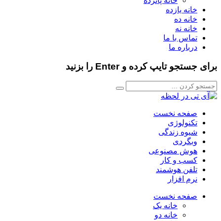
خانه پانزده
خانه یازده
خانه ده
خانه نه
تماس با ما
درباره ما
برای جستجو تایپ کرده و Enter را بزنید
صفحه نخست
تکنولوژی
شیوه زندگی
وبگردی
هوش مصنوعی
کسب و کار
تلفن هوشمند
نرم افزار
صفحه نخست
خانه یک
خانه دو