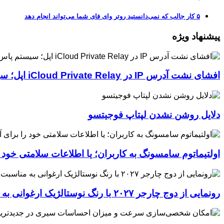
۵ کار جالب که نمی‌دانستید روتر وای فای شما می‌تواند انجام دهد
پیشنهاد ویژه
افشای نشت آدرس IP در iCloud Private Relay اپل؛ سیستم پاس‌کی چگونه حریم خصوصی کاربران را لو می‌دهد؟
دلایل روشن نشدن لپتاپ فوجیتسو
اولتیماتوم سامسونگ به کاربران؛ یا اطلاعات سلامتی خود
رونمایی از دوج چارجر ۲۰۲۷ با رنگ نوستالژیک ارغوانی به مناسبت ۶۰ سالگی این عضله‌ساز آمریکایی