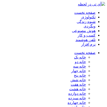
صفحه نخست
تکنولوژی
شیوه زندگی
وبگردی
هوش مصنوعی
کسب و کار
تلفن هوشمند
نرم افزار
صفحه نخست
خانه یک
خانه دو
خانه سه
خانه چهار
خانه پنج
خانه شش
خانه هفت
خانه هشت
خانه دوازده
خانه سیزده
خانه چهارده