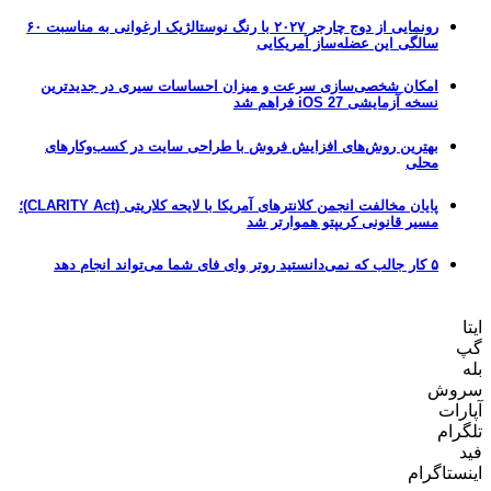
رونمایی از دوج چارجر ۲۰۲۷ با رنگ نوستالژیک ارغوانی به مناسبت ۶۰
سالگی این عضله‌ساز آمریکایی
امکان شخصی‌سازی سرعت و میزان احساسات سیری در جدیدترین
نسخه آزمایشی iOS 27 فراهم شد
بهترین روش‌های افزایش فروش با طراحی سایت در کسب‌وکارهای
محلی
پایان مخالفت انجمن کلانترهای آمریکا با لایحه کلاریتی (CLARITY Act)؛
مسیر قانونی کریپتو هموارتر شد
۵ کار جالب که نمی‌دانستید روتر وای فای شما می‌تواند انجام دهد
ایتا
گپ
بله
سروش
آپارات
تلگرام
فید
اینستاگرام