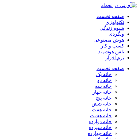
صفحه نخست
تکنولوژی
شیوه زندگی
وبگردی
هوش مصنوعی
کسب و کار
تلفن هوشمند
نرم افزار
صفحه نخست
خانه یک
خانه دو
خانه سه
خانه چهار
خانه پنج
خانه شش
خانه هفت
خانه هشت
خانه دوازده
خانه سیزده
خانه چهارده