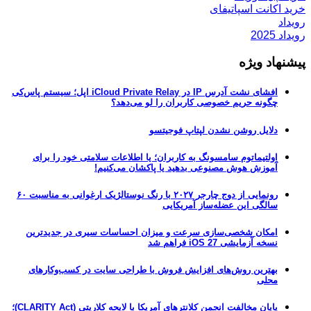
خرید اکانت اسپاتیفای
رویداد
رویداد 2025
پیشنهاد ویژه
افشای نشت آدرس IP در iCloud Private Relay اپل؛ سیستم پاس‌کی
چگونه حریم خصوصی کاربران را لو می‌دهد؟
دلایل روشن نشدن لپتاپ فوجیتسو
اولتیماتوم سامسونگ به کاربران؛ یا اطلاعات سلامتی خود را برای
آموزش هوش مصنوعی بدهید یا پاکشان می‌کنیم!
رونمایی از دوج چارجر ۲۰۲۷ با رنگ نوستالژیک ارغوانی به مناسبت ۶۰
سالگی این عضله‌ساز آمریکایی
امکان شخصی‌سازی سرعت و میزان احساسات سیری در جدیدترین
نسخه آزمایشی iOS 27 فراهم شد
بهترین روش‌های افزایش فروش با طراحی سایت در کسب‌وکارهای
محلی
پایان مخالفت انجمن کلانترهای آمریکا با لایحه کلاریتی (CLARITY Act)؛