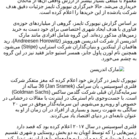
معمولاً با مبلغی بسیار بیشتر از ارزش واقعی آن‌ها از مالکان
خریداری می‌شد. حالا خبرگزاری نیویورک تایمز جزئیات دقیق هدف
شرکت یادشده از این خریدها را اعلام کرده است.
بر اساس گزارش نیویورک تایمز، گروهی از میلیاردهای حوزه‌ی
فناوری با هدف ایحاد شهری اختصاصی برای خود دست به خرید
زمین‌های مذکور زده‌اند. این گروه شامل افرادی مانند مارک
اندریسن از شرکت اندریسن هوروویتز (Andreesen Horowitz)، رید
هافمان از لینکدین و بنیان‌گذاران شرکت استرایپ (Stripe) می‌شود.
همچنین نام لورن پاول جابز، همسر استیو جابز فقید نیز در این گروه
به چشم می‌خورد.
نیویورک تایمز در گزارش خود اعلام کرده که مغز متفکر شرکت
فلنری اسوسیتس، یان سرامک (Jan Sramek) 36 ساله از
سرمایه‌گذاران قبلی شرکت گلدمن ساکس (Goldman Sachs)
است. با جست‌وجوی نام استرمک در اینترنت با مقالات درخشانی در
خصوص او روبه‌رو می‌شویم. این سرمایه‌گذار موفق در سن ۲۰
سالگی به شهرت رسید و بسیاری از افراد در آن زمان از او به
عنوان نابغه‌ای در دنیای اقتصاد یاد می‌کردند.
فلنری اسوسیتس در سال ۲۰۱۷ اعلام کرده بود که قصد دارد
زمین‌هایی را که توسط اتوبان به دو بخش روستایی و شهری تقسیم
شده را خریداری کرده و آن را به جامعه‌ای با هزاران نفر تبدیل کند.