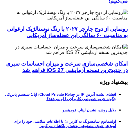
می‌کنیم!
رونمایی از دوج چارجر ۲۰۲۷ با رنگ نوستالژیک ارغوانی
به مناسبت ۶۰ سالگی این عضله‌ساز آمریکایی
امکان شخصی‌سازی سرعت و میزان احساسات سیری
در جدیدترین نسخه آزمایشی iOS 27 فراهم شد
پیشنهاد ویژه
افشای نشت آدرس IP در iCloud Private Relay اپل؛ سیستم پاس‌کی
چگونه حریم خصوصی کاربران را لو می‌دهد؟
دلایل روشن نشدن لپتاپ فوجیتسو
اولتیماتوم سامسونگ به کاربران؛ یا اطلاعات سلامتی خود را برای
آموزش هوش مصنوعی بدهید یا پاکشان می‌کنیم!