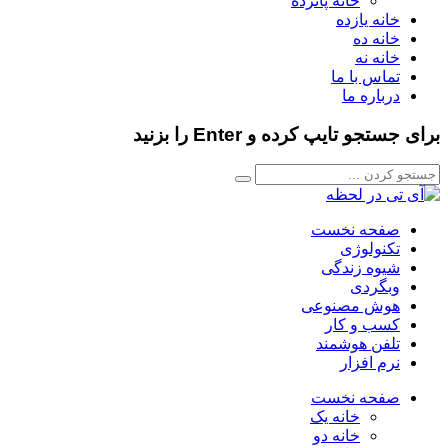
خانه پانزده
خانه یازده
خانه ده
خانه نه
تماس با ما
درباره ما
برای جستجو تایپ کرده و Enter را بزنید
صفحه نخست
تکنولوژی
شیوه زندگی
وبگردی
هوش مصنوعی
کسب و کار
تلفن هوشمند
نرم افزار
صفحه نخست
خانه یک
خانه دو