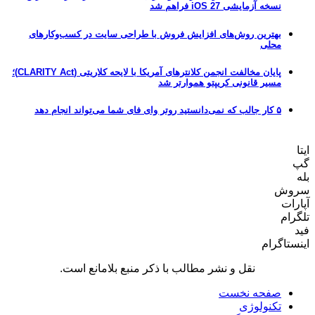
نسخه آزمایشی iOS 27 فراهم شد
بهترین روش‌های افزایش فروش با طراحی سایت در کسب‌وکارهای
محلی
پایان مخالفت انجمن کلانترهای آمریکا با لایحه کلاریتی (CLARITY Act)؛
مسیر قانونی کریپتو هموارتر شد
۵ کار جالب که نمی‌دانستید روتر وای فای شما می‌تواند انجام دهد
ایتا
گپ
بله
سروش
آپارات
تلگرام
فید
اینستاگرام
نقل و نشر مطالب با ذکر منبع بلامانع است.
صفحه نخست
تکنولوژی