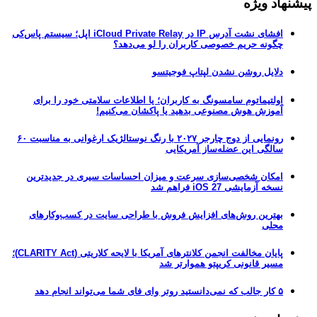
پیشنهاد ویژه
افشای نشت آدرس IP در iCloud Private Relay اپل؛ سیستم پاس‌کی
چگونه حریم خصوصی کاربران را لو می‌دهد؟
دلایل روشن نشدن لپتاپ فوجیتسو
اولتیماتوم سامسونگ به کاربران؛ یا اطلاعات سلامتی خود را برای
آموزش هوش مصنوعی بدهید یا پاکشان می‌کنیم!
رونمایی از دوج چارجر ۲۰۲۷ با رنگ نوستالژیک ارغوانی به مناسبت ۶۰
سالگی این عضله‌ساز آمریکایی
امکان شخصی‌سازی سرعت و میزان احساسات سیری در جدیدترین
نسخه آزمایشی iOS 27 فراهم شد
بهترین روش‌های افزایش فروش با طراحی سایت در کسب‌وکارهای
محلی
پایان مخالفت انجمن کلانترهای آمریکا با لایحه کلاریتی (CLARITY Act)؛
مسیر قانونی کریپتو هموارتر شد
۵ کار جالب که نمی‌دانستید روتر وای فای شما می‌تواند انجام دهد