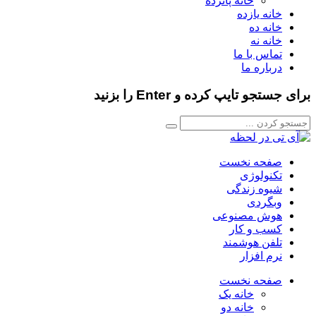
خانه پانزده
خانه یازده
خانه ده
خانه نه
تماس با ما
درباره ما
برای جستجو تایپ کرده و Enter را بزنید
صفحه نخست
تکنولوژی
شیوه زندگی
وبگردی
هوش مصنوعی
کسب و کار
تلفن هوشمند
نرم افزار
صفحه نخست
خانه یک
خانه دو