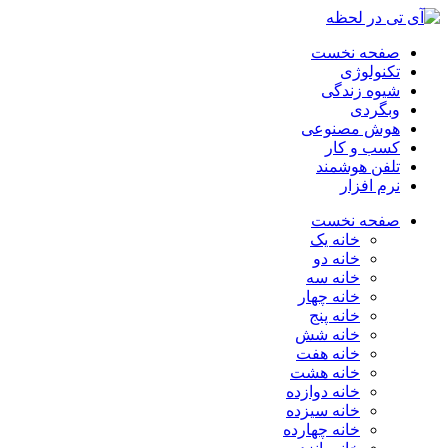
صفحه نخست
تکنولوژی
شیوه زندگی
وبگردی
هوش مصنوعی
کسب و کار
تلفن هوشمند
نرم افزار
صفحه نخست
خانه یک
خانه دو
خانه سه
خانه چهار
خانه پنج
خانه شش
خانه هفت
خانه هشت
خانه دوازده
خانه سیزده
خانه چهارده