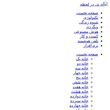
صفحه نخست
تکنولوژی
شیوه زندگی
وبگردی
هوش مصنوعی
کسب و کار
تلفن هوشمند
نرم افزار
صفحه نخست
خانه یک
خانه دو
خانه سه
خانه چهار
خانه پنج
خانه شش
خانه هفت
خانه هشت
خانه دوازده
خانه سیزده
خانه چهارده