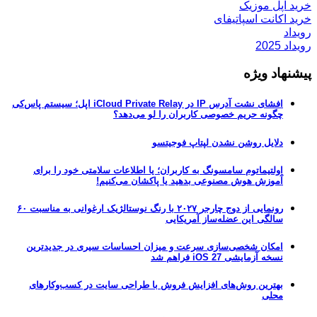
خرید اپل موزیک
خرید اکانت اسپاتیفای
رویداد
رویداد 2025
پیشنهاد ویژه
افشای نشت آدرس IP در iCloud Private Relay اپل؛ سیستم پاس‌کی
چگونه حریم خصوصی کاربران را لو می‌دهد؟
دلایل روشن نشدن لپتاپ فوجیتسو
اولتیماتوم سامسونگ به کاربران؛ یا اطلاعات سلامتی خود را برای
آموزش هوش مصنوعی بدهید یا پاکشان می‌کنیم!
رونمایی از دوج چارجر ۲۰۲۷ با رنگ نوستالژیک ارغوانی به مناسبت ۶۰
سالگی این عضله‌ساز آمریکایی
امکان شخصی‌سازی سرعت و میزان احساسات سیری در جدیدترین
نسخه آزمایشی iOS 27 فراهم شد
بهترین روش‌های افزایش فروش با طراحی سایت در کسب‌وکارهای
محلی