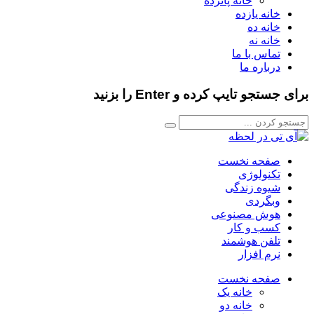
خانه پانزده
خانه یازده
خانه ده
خانه نه
تماس با ما
درباره ما
برای جستجو تایپ کرده و Enter را بزنید
صفحه نخست
تکنولوژی
شیوه زندگی
وبگردی
هوش مصنوعی
کسب و کار
تلفن هوشمند
نرم افزار
صفحه نخست
خانه یک
خانه دو