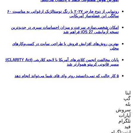
رونمایی از دوج چارجر ۲۰۲۷ با رنگ نوستالژیک ارغوانی به مناسبت ۶۰
سالگی این عضله‌ساز آمریکایی
امکان شخصی‌سازی سرعت و میزان احساسات سیری در جدیدترین
نسخه آزمایشی iOS 27 فراهم شد
بهترین روش‌های افزایش فروش با طراحی سایت در کسب‌وکارهای
محلی
پایان مخالفت انجمن کلانترهای آمریکا با لایحه کلاریتی (CLARITY Act)؛
مسیر قانونی کریپتو هموارتر شد
۵ کار جالب که نمی‌دانستید روتر وای فای شما می‌تواند انجام دهد
ایتا
گپ
بله
سروش
آپارات
تلگرام
فید
اینستاگرام