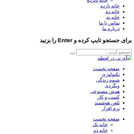
خانه پانزده
خانه یازده
خانه ده
خانه نه
تماس با ما
درباره ما
برای جستجو تایپ کرده و Enter را بزنید
صفحه نخست
تکنولوژی
شیوه زندگی
وبگردی
هوش مصنوعی
کسب و کار
تلفن هوشمند
نرم افزار
صفحه نخست
خانه یک
خانه دو