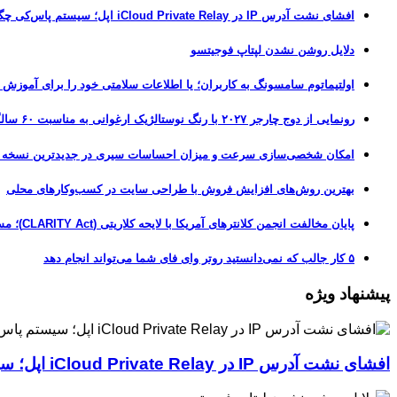
افشای نشت آدرس IP در iCloud Private Relay اپل؛ سیستم پاس‌کی چگونه حریم خصوصی کاربران را لو می‌دهد؟
دلایل روشن نشدن لپتاپ فوجیتسو
اولتیماتوم سامسونگ به کاربران؛ یا اطلاعات سلامتی خود را برای آموزش
رونمایی از دوج چارجر ۲۰۲۷ با رنگ نوستالژیک ارغوانی به مناسبت ۶۰ سالگی این عضله‌ساز آمریکایی
امکان شخصی‌سازی سرعت و میزان احساسات سیری در جدیدترین نسخه آزمایشی iOS 27
بهترین روش‌های افزایش فروش با طراحی سایت در کسب‌وکارهای محلی
پایان مخالفت انجمن کلانترهای آمریکا با لایحه کلاریتی (CLARITY Act)؛ مسیر قانونی کریپتو هموارتر شد
۵ کار جالب که نمی‌دانستید روتر وای فای شما می‌تواند انجام دهد
پیشنهاد ویژه
افشای نشت آدرس IP در iCloud Private Relay اپل؛ سیستم پاس‌کی چگونه حریم خصوصی کاربران را لو می‌دهد؟