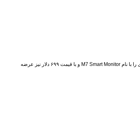
سامسونگ برای کاربرانی که به قابلیت جدا شدن نیازی ندارند اما نمایشگر هوشمند بزرگ‌تری می‌خواهند، یک مدل ۳۲ اینچی 4K از همین سری را با نام M7 Smart Monitor و با قیمت ۶۹۹ دلار نیز عرضه