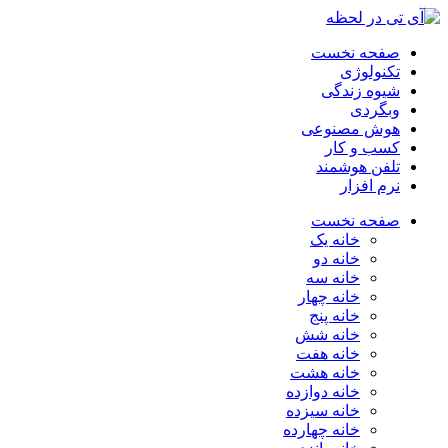
صفحه نخست
تکنولوژی
شیوه زندگی
وبگردی
هوش مصنوعی
کسب و کار
تلفن هوشمند
نرم افزار
صفحه نخست
خانه یک
خانه دو
خانه سه
خانه چهار
خانه پنج
خانه شش
خانه هفت
خانه هشت
خانه دوازده
خانه سیزده
خانه چهارده