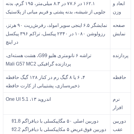
ابعاد و
۱۶۲.۱ در ۷۷.۶ در ۸.۳ میلی‌متر، ۱۹۵ گرم، بدنه
وزن
جلویی از شیشه، بدنه پشتی و فریم میانی از پلاستیک
صفحه
نمایشگر ۶.۵ اینجی سوپر امولد، رفرش‌ریت ۹۰ هرتز،
نمایش
رزولوشن ۱۰۸۰ در ۲۳۴۰ پیکسل، تراکم ۳۹۶ پیکسل
در اینچ
پردازنده
تراشه ۶ نانومتری هلیو G99، هشت هسته‌ای،
پردازنده گرافیکی Mali G57 MC2
حافظه
۴، ۶ یا ۸ گیگ رم در کنار ۱۲۸ گیگ حافظه
ذخیره‌سازی، پشتیبانی از کارت حافظه
نرم
اندروید ۱۳، One UI 5.1
افزار
دوربین
دوربین اصلی ۵۰ مگاپیکسلی با دیافراگم f/1.8
عقب
دوربین فوق‌عریض ۵ مکاپیکسلی با دیافراگم f/2.2