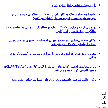
دلایل روشن نشدن لپتاپ فوجیتسو
اولتیماتوم سامسونگ به کاربران؛ یا اطلاعات سلامتی خود را برای
آموزش هوش مصنوعی بدهید یا پاکشان می‌کنیم!
رونمایی از دوج چارجر ۲۰۲۷ با رنگ نوستالژیک ارغوانی به مناسبت ۶۰
سالگی این عضله‌ساز آمریکایی
امکان شخصی‌سازی سرعت و میزان احساسات سیری در جدیدترین
نسخه آزمایشی iOS 27 فراهم شد
بهترین روش‌های افزایش فروش با طراحی سایت در کسب‌وکارهای
محلی
پایان مخالفت انجمن کلانترهای آمریکا با لایحه کلاریتی (CLARITY Act)؛
مسیر قانونی کریپتو هموارتر شد
۵ کار جالب که نمی‌دانستید روتر وای فای شما می‌تواند انجام دهد
ایتا
گپ
بله
سروش