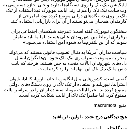
اپلیکیشن نیک تاک را روی دستگاه‌ها ندارند و حتی اجازه دسترسی به
وب سایت تیک تاک را هم ندارند. ایالت نیویورک قبلا استفاده از تیک
تاک را روی دستگاه‌های دولتی ممنوع کرده بود، اما برخی از
کارمندان همچنان می‌توانستند از آن برای بازاریابی استفاده کنند.
سخنگوی نیویورک گفته است: «هرچند شبکه‌های اجتماعی برای
برقراری ارتباط بین شهروندان عالی هستند، اما ما باید مطمئن
شویم که از این پلتفرم‌ها به شیوه امن استفاده می‌شود.»
سیاست‌مداران آمریکا به دنبال تصویب قانونی هستند که می‌تواند
منجر به ممنوعیت سراسری تیک تاک شود. آن‌ها نگران انتقال
داده‌های شهروندان ایالات متحده به چین هستند، هرچند که بایت
دنس مالک تیک تاک این اتهامات را رد کرده است.
گفتنی است، کشورهایی مثل انگلیس، اتحادیه اروپا، کانادا، تایوان،
استرالیا، نیوزیلند و استفاده از تیک تاک را روی دستگاه‌های دولتی
ممنوع کرده‌اند. لخیرا ایالت مونتانااستفاده از آن را در سراسر ایالت
ممنوع کرد، اما ظاهرا تیک تاک از ایالت شکایت کرده است.
منبع: macrumors
هیچ دیدگاهی درج نشده - اولین نفر باشید
دیدگاهتان را بنویسید