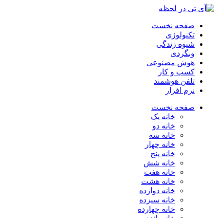
صفحه نخست
تکنولوژی
شیوه زندگی
وبگردی
هوش مصنوعی
کسب و کار
تلفن هوشمند
نرم افزار
صفحه نخست
خانه یک
خانه دو
خانه سه
خانه چهار
خانه پنج
خانه شش
خانه هفت
خانه هشت
خانه دوازده
خانه سیزده
خانه چهارده