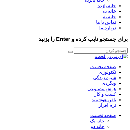
خانه پانزده
خانه یازده
خانه ده
خانه نه
تماس با ما
درباره ما
برای جستجو تایپ کرده و Enter را بزنید
صفحه نخست
تکنولوژی
شیوه زندگی
وبگردی
هوش مصنوعی
کسب و کار
تلفن هوشمند
نرم افزار
صفحه نخست
خانه یک
خانه دو