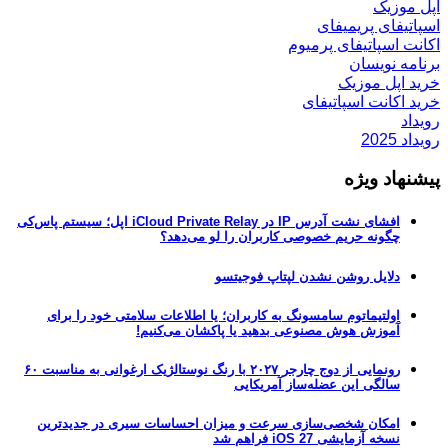
اپل موزیک
اسپاتیفای پریمیفای
اکانت اسپاتیفای پرمیوم
برنامه نویسان
خرید اپل موزیک
خرید اکانت اسپاتیفای
رویداد
رویداد 2025
پیشنهاد ویژه
افشای نشت آدرس IP در iCloud Private Relay اپل؛ سیستم پاس‌کی
چگونه حریم خصوصی کاربران را لو می‌دهد؟
دلایل روشن نشدن لپتاپ فوجیتسو
اولتیماتوم سامسونگ به کاربران؛ یا اطلاعات سلامتی خود را برای
آموزش هوش مصنوعی بدهید یا پاکشان می‌کنیم!
رونمایی از دوج چارجر ۲۰۲۷ با رنگ نوستالژیک ارغوانی به مناسبت ۶۰
سالگی این عضله‌ساز آمریکایی
امکان شخصی‌سازی سرعت و میزان احساسات سیری در جدیدترین
نسخه آزمایشی iOS 27 فراهم شد