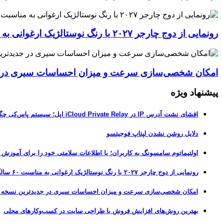
رونمایی از دوج چارجر ۲۰۲۷ با رنگ نوستالژیک ارغوانی به مناسبت ۶۰ سالگی این عضله‌ساز آمریکایی
امکان شخصی‌سازی سرعت و میزان احساسات سیری در جدیدترین نسخ
پیشنهاد ویژه
افشای نشت آدرس IP در iCloud Private Relay اپل؛ سیستم پاس‌کی چگونه حریم خصوصی کاربران را لو می‌دهد؟
دلایل روشن نشدن لپتاپ فوجیتسو
اولتیماتوم سامسونگ به کاربران؛ یا اطلاعات سلامتی خود را برای آموزش
رونمایی از دوج چارجر ۲۰۲۷ با رنگ نوستالژیک ارغوانی به مناسبت ۶۰ سالگی این عضله‌ساز آمریکایی
امکان شخصی‌سازی سرعت و میزان احساسات سیری در جدیدترین نسخه آزمایشی iOS 27
بهترین روش‌های افزایش فروش با طراحی سایت در کسب‌وکارهای محلی