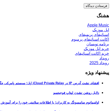
هشتگ
Apple Music
اپل موزیک
اسپاتیفای پریمیفای
اکانت اسپاتیفای پرمیوم
برنامه نویسان
خرید اپل موزیک
خرید اکانت اسپاتیفای
رویداد
رویداد 2025
پیشنهاد ویژه
افشای نشت آدرس IP در iCloud Private Relay اپل؛ سیستم پاس‌کی چگونه حریم خصوصی کاربران را لو می‌دهد؟
دلایل روشن نشدن لپتاپ فوجیتسو
اولتیماتوم سامسونگ به کاربران؛ یا اطلاعات سلامتی خود را برای آموزش