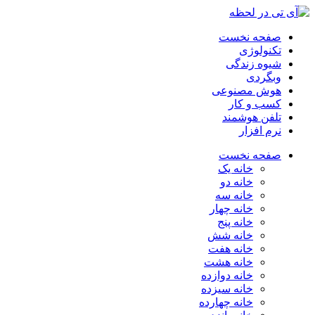
صفحه نخست
تکنولوژی
شیوه زندگی
وبگردی
هوش مصنوعی
کسب و کار
تلفن هوشمند
نرم افزار
صفحه نخست
خانه یک
خانه دو
خانه سه
خانه چهار
خانه پنج
خانه شش
خانه هفت
خانه هشت
خانه دوازده
خانه سیزده
خانه چهارده