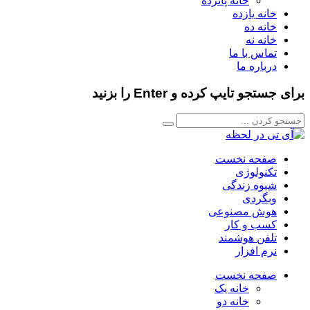
خانه پانزده
خانه یازده
خانه ده
خانه نه
تماس با ما
درباره ما
برای جستجو تایپ کرده و Enter را بزنید
صفحه نخست
تکنولوژی
شیوه زندگی
وبگردی
هوش مصنوعی
کسب و کار
تلفن هوشمند
نرم افزار
صفحه نخست
خانه یک
خانه دو