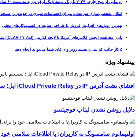
رونمایی از دوج چارجر ۲۰۲۷ با رنگ نوستالژیک ارغوانی به مناسبت ۶۰ سالگی این عضله‌ساز آمریکایی
امکان شخصی‌سازی سرعت و میزان احساسات سیری در جدیدترین نسخه آزمایشی iOS 27
بهترین روش‌های افزایش فروش با طراحی سایت در کسب‌وکارهای محلی
پایان مخالفت انجمن کلانترهای آمریکا با لایحه کلاریتی (CLARITY Act)؛ مسیر قانونی کریپتو هموارتر شد
۵ کار جالب که نمی‌دانستید روتر وای فای شما می‌تواند انجام دهد
پیشنهاد ویژه
افشای نشت آدرس IP در iCloud Private Relay اپل؛ سیستم پاس‌کی چگونه حریم خصوصی کاربران را لو می‌دهد؟
دلایل روشن نشدن لپتاپ فوجیتسو
اولتیماتوم سامسونگ به کاربران؛ یا اطلاعات سلامتی خود