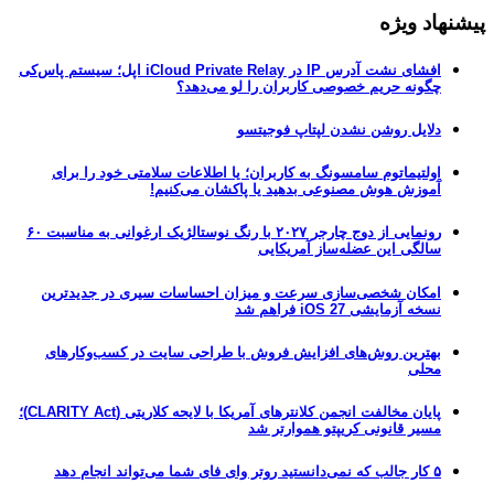
پیشنهاد ویژه
افشای نشت آدرس IP در iCloud Private Relay اپل؛ سیستم پاس‌کی
چگونه حریم خصوصی کاربران را لو می‌دهد؟
دلایل روشن نشدن لپتاپ فوجیتسو
اولتیماتوم سامسونگ به کاربران؛ یا اطلاعات سلامتی خود را برای
آموزش هوش مصنوعی بدهید یا پاکشان می‌کنیم!
رونمایی از دوج چارجر ۲۰۲۷ با رنگ نوستالژیک ارغوانی به مناسبت ۶۰
سالگی این عضله‌ساز آمریکایی
امکان شخصی‌سازی سرعت و میزان احساسات سیری در جدیدترین
نسخه آزمایشی iOS 27 فراهم شد
بهترین روش‌های افزایش فروش با طراحی سایت در کسب‌وکارهای
محلی
پایان مخالفت انجمن کلانترهای آمریکا با لایحه کلاریتی (CLARITY Act)؛
مسیر قانونی کریپتو هموارتر شد
۵ کار جالب که نمی‌دانستید روتر وای فای شما می‌تواند انجام دهد