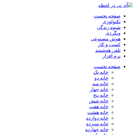
صفحه نخست
تکنولوژی
شیوه زندگی
وبگردی
هوش مصنوعی
کسب و کار
تلفن هوشمند
نرم افزار
صفحه نخست
خانه یک
خانه دو
خانه سه
خانه چهار
خانه پنج
خانه شش
خانه هفت
خانه هشت
خانه دوازده
خانه سیزده
خانه چهارده