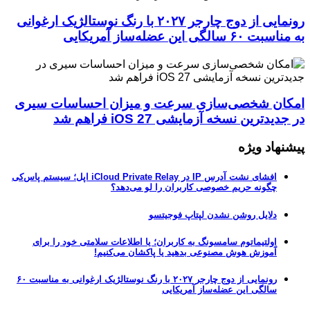
رونمایی از دوج چارجر ۲۰۲۷ با رنگ نوستالژیک ارغوانی
به مناسبت ۶۰ سالگی این عضله‌ساز آمریکایی
امکان شخصی‌سازی سرعت و میزان احساسات سیری
در جدیدترین نسخه آزمایشی iOS 27 فراهم شد
پیشنهاد ویژه
افشای نشت آدرس IP در iCloud Private Relay اپل؛ سیستم پاس‌کی
چگونه حریم خصوصی کاربران را لو می‌دهد؟
دلایل روشن نشدن لپتاپ فوجیتسو
اولتیماتوم سامسونگ به کاربران؛ یا اطلاعات سلامتی خود را برای
آموزش هوش مصنوعی بدهید یا پاکشان می‌کنیم!
رونمایی از دوج چارجر ۲۰۲۷ با رنگ نوستالژیک ارغوانی به مناسبت ۶۰
سالگی این عضله‌ساز آمریکایی