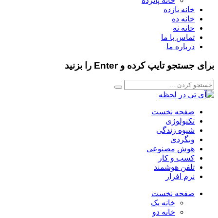
خانه پانزده
خانه یازده
خانه ده
خانه نه
تماس با ما
درباره ما
برای جستجو تایپ کرده و Enter را بزنید
صفحه نخست
تکنولوژی
شیوه زندگی
وبگردی
هوش مصنوعی
کسب و کار
تلفن هوشمند
نرم افزار
صفحه نخست
خانه یک
خانه دو