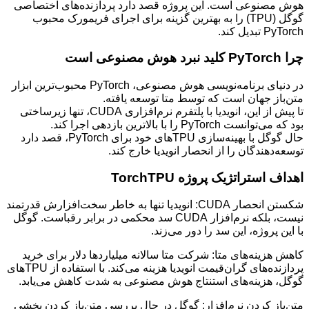
هوش مصنوعی است. این پروژه قصد دارد پردازنده‌های اختصاصی
گوگل (TPU) را به بهترین گزینه برای اجرای فریمورک محبوب
PyTorch تبدیل کند.
چرا PyTorch کلید نبرد هوش مصنوعی است
در دنیای برنامه‌نویسی هوش مصنوعی، PyTorch محبوب‌ترین ابزار
متن‌باز جهان است که توسط متا توسعه یافته.
تا پیش از این، انویدیا با پلتفرم نرم‌افزاری CUDA، تنها زیرساختی
بود که می‌توانست PyTorch را با بالاترین بازدهی اجرا کند.
حال گوگل با بهینه‌سازی TPUهای خود برای PyTorch، قصد دارد
توسعه‌دهندگان را از انحصار انویدیا خارج کند.
اهداف استراتژیک پروژه TorchTPU
شکستن انحصار CUDA: انویدیا تنها به خاطر سخت‌افزارش قدرتمند
نیست، بلکه نرم‌افزار CUDA سد محکمی در برابر رقباست. گوگل
با این پروژه، این سد را دور می‌زند.
کاهش هزینه‌های متا: شرکت متا سالانه میلیاردها دلار برای خرید
پردازنده‌های گران‌قیمت انویدیا هزینه می‌کند. با استفاده از TPUهای
گوگل، هزینه‌های استنتاج هوش مصنوعی به شدت کاهش می‌یابد.
متن‌باز کردن نرم‌افزار: گوگل در حال بررسی متن‌باز کردن بخشی