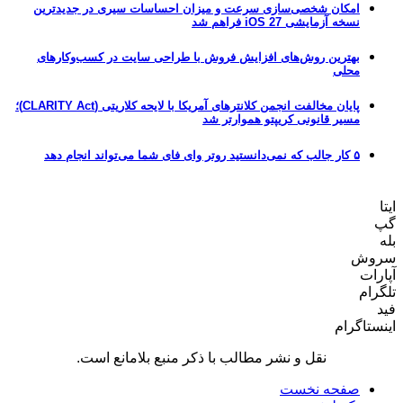
امکان شخصی‌سازی سرعت و میزان احساسات سیری در جدیدترین
نسخه آزمایشی iOS 27 فراهم شد
بهترین روش‌های افزایش فروش با طراحی سایت در کسب‌وکارهای
محلی
پایان مخالفت انجمن کلانترهای آمریکا با لایحه کلاریتی (CLARITY Act)؛
مسیر قانونی کریپتو هموارتر شد
۵ کار جالب که نمی‌دانستید روتر وای فای شما می‌تواند انجام دهد
ایتا
گپ
بله
سروش
آپارات
تلگرام
فید
اینستاگرام
نقل و نشر مطالب با ذکر منبع بلامانع است.
صفحه نخست