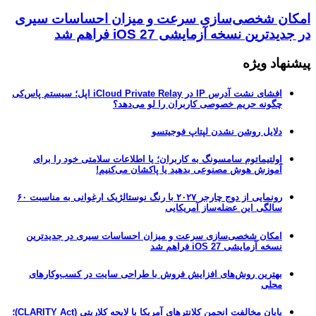
امکان شخصی‌سازی سرعت و میزان احساسات سیری
در جدیدترین نسخه آزمایشی iOS 27 فراهم شد
پیشنهاد ویژه
افشای نشت آدرس IP در iCloud Private Relay اپل؛ سیستم پاس‌کی
چگونه حریم خصوصی کاربران را لو می‌دهد؟
دلایل روشن نشدن لپتاپ فوجیتسو
اولتیماتوم سامسونگ به کاربران؛ یا اطلاعات سلامتی خود را برای
آموزش هوش مصنوعی بدهید یا پاکشان می‌کنیم!
رونمایی از دوج چارجر ۲۰۲۷ با رنگ نوستالژیک ارغوانی به مناسبت ۶۰
سالگی این عضله‌ساز آمریکایی
امکان شخصی‌سازی سرعت و میزان احساسات سیری در جدیدترین
نسخه آزمایشی iOS 27 فراهم شد
بهترین روش‌های افزایش فروش با طراحی سایت در کسب‌وکارهای
محلی
پایان مخالفت انجمن کلانترهای آمریکا با لایحه کلاریتی (CLARITY Act)؛