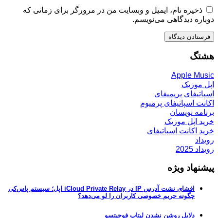
ذخیره نام، ایمیل و وبسایت من در مرورگر برای زمانی که
دوباره دیدگاهی می‌نویسم.
هشتگ
Apple Music
اپل موزیک
اسپاتیفای پریمیفای
اکانت اسپاتیفای پرمیوم
برنامه نویسان
خرید اپل موزیک
خرید اکانت اسپاتیفای
رویداد
رویداد 2025
پیشنهاد ویژه
افشای نشت آدرس IP در iCloud Private Relay اپل؛ سیستم پاس‌کی
چگونه حریم خصوصی کاربران را لو می‌دهد؟
دلایل روشن نشدن لپتاپ فوجیتسو