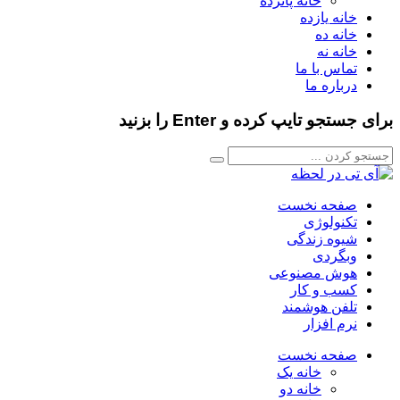
خانه پانزده
خانه یازده
خانه ده
خانه نه
تماس با ما
درباره ما
برای جستجو تایپ کرده و Enter را بزنید
صفحه نخست
تکنولوژی
شیوه زندگی
وبگردی
هوش مصنوعی
کسب و کار
تلفن هوشمند
نرم افزار
صفحه نخست
خانه یک
خانه دو