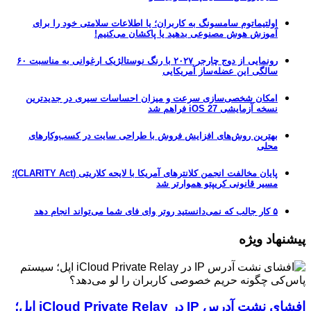
اولتیماتوم سامسونگ به کاربران؛ یا اطلاعات سلامتی خود را برای
آموزش هوش مصنوعی بدهید یا پاکشان می‌کنیم!
رونمایی از دوج چارجر ۲۰۲۷ با رنگ نوستالژیک ارغوانی به مناسبت ۶۰
سالگی این عضله‌ساز آمریکایی
امکان شخصی‌سازی سرعت و میزان احساسات سیری در جدیدترین
نسخه آزمایشی iOS 27 فراهم شد
بهترین روش‌های افزایش فروش با طراحی سایت در کسب‌وکارهای
محلی
پایان مخالفت انجمن کلانترهای آمریکا با لایحه کلاریتی (CLARITY Act)؛
مسیر قانونی کریپتو هموارتر شد
۵ کار جالب که نمی‌دانستید روتر وای فای شما می‌تواند انجام دهد
پیشنهاد ویژه
افشای نشت آدرس IP در iCloud Private Relay اپل؛