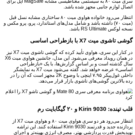
سری میت ۸۰ به سیستمی مغناطیسی مشابه MagSafe اپل برای
اتصال لوازم جانبی مجهز شده باشد.
انتظار می‌رود خانواده هواوی میت ۸۰ ساختاری مشابه نسل قبل
(میت ۷۰) داشته باشد و شامل مدل‌های استاندارد، پرو، پرو مکس و
نسخه لوکس RS Ultimate باشد.
گوشی تاشوی میت X7 با بازطراحی اساسی
در کنار این سری، هواوی تأیید کرده که گوشی تاشوی میت X7 نیز
در همان رویداد معرفی می‌شود. این مدل، جانشین هواوی میت X6
سال گذشته است و بر اساس گزارش‌ها، با یک «بازطراحی
اساسی» عرضه خواهد شد. گفته می‌شود میت X7 به نمایشگر
داخلی غول‌پیکر ۷.۹۵ اینچی با وضوح 2K مجهز است که آن را در
رده بالاترین گوشی‌های تاشوی بازار قرار می‌دهد.
قلب تپنده: Kirin 9030 و ۲۰ گیگابایت رم
انتظار می‌رود هر دو سری هواوی میت ۸۰ و هواوی میت X7 از
پردازنده جدید و قدرتمند Kirin 9030 استفاده کنند. این تراشه
نویدبخش قدرت پردازشی بهتر، مصرف انرژی بهینه‌تر و اجرای