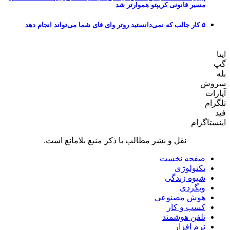
مسیر قانونی کریپتو هموارتر شد
۵ کار جالب که نمی‌دانستید روتر وای فای شما می‌تواند انجام دهد
ایتا
گپ
بله
سروش
آپارات
تلگرام
فید
اینستاگرام
نقل و نشر مطالب با ذکر منبع بلامانع است.
صفحه نخست
تکنولوژی
شیوه زندگی
وبگردی
هوش مصنوعی
کسب و کار
تلفن هوشمند
نرم افزار