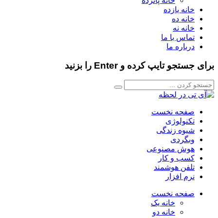
خانه پانزده
خانه یازده
خانه ده
خانه نه
تماس با ما
درباره ما
برای جستجو تایپ کرده و Enter را بزنید
صفحه نخست
تکنولوژی
شیوه زندگی
وبگردی
هوش مصنوعی
کسب و کار
تلفن هوشمند
نرم افزار
صفحه نخست
خانه یک
خانه دو