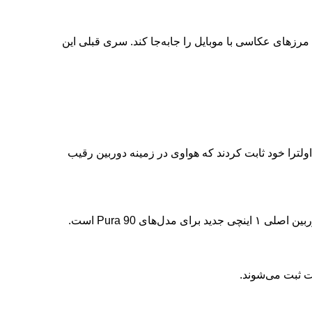
قای بزرگ دوربین در راه است؛ هواوی Pura 90 به سنسور ۱ اینچی مجهز می‌شود هواوی بار دیگر آماده است تا با معرفی سری Pura 90، مرزهای عکاسی با موبایل را جابه‌جا کند. سری قبلی این
تا با معرفی سری Pura 90، مرزهای عکاسی با موبایل را جابه‌جا کند. سری قبلی این گوشی‌ها (Pura 80) با مدل اولترا خود ثابت کردند که هواوی در زمینه دوربین رقیب
ت ثبت می‌شوند.