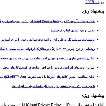
رویداد 2025
پیشنهاد ویژه
افشای نشت آدرس IP در iCloud Private Relay اپل؛ سیستم پاس‌کی چگونه حریم خصوصی کاربران را لو می‌دهد؟
دلایل روشن نشدن لپتاپ فوجیتسو
اولتیماتوم سامسونگ به کاربران؛ یا اطلاعات سلامتی خود را برای آموزش
رونمایی از دوج چارجر ۲۰۲۷ با رنگ نوستالژیک ارغوانی به مناسبت ۶۰ سالگی این عضله‌ساز آمریکایی
امکان شخصی‌سازی سرعت و میزان احساسات سیری در جدیدترین نسخه آزمایشی iOS 27
بهترین روش‌های افزایش فروش با طراحی سایت در کسب‌وکارهای محلی
پایان مخالفت انجمن کلانترهای آمریکا با لایحه کلاریتی (CLARITY Act)؛ مسیر قانونی کریپتو هموارتر شد
۵ کار جالب که نمی‌دانستید روتر وای فای شما می‌تواند انجام دهد
پیشنهاد ویژه