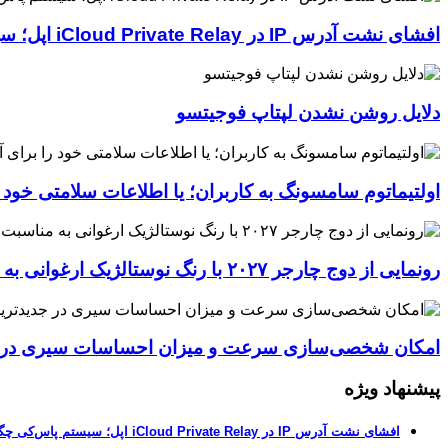
افشای نشت آدرس IP در iCloud Private Relay اپل؛ سیستم پاس‌کی چگونه حریم خصوصی کاربران را لو می‌دهد؟
دلایل روشن نشدن لپتاپ فوجیتسو
اولتیماتوم سامسونگ به کاربران؛ یا اطلاعات سلامتی خود
رونمایی از دوج چارجر ۲۰۲۷ با رنگ نوستالژیک ارغوانی به مناسبت ۶۰ سالگی این عضله‌ساز آمریکایی
امکان شخصی‌سازی سرعت و میزان احساسات سیری در جدیدترین نسخ
پیشنهاد ویژه
افشای نشت آدرس IP در iCloud Private Relay اپل؛ سیستم پاس‌کی چگونه حریم خصوصی کاربران را لو می‌دهد؟