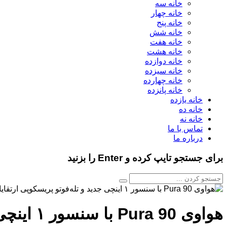
خانه سه
خانه چهار
خانه پنج
خانه شش
خانه هفت
خانه هشت
خانه دوازده
خانه سیزده
خانه چهارده
خانه پانزده
خانه یازده
خانه ده
خانه نه
تماس با ما
درباره ما
برای جستجو تایپ کرده و Enter را بزنید
هواوی Pura 90 با سنسور ۱ اینچی جدید و تله‌فوتو پریسکوپی ارتقایافته می‌آید