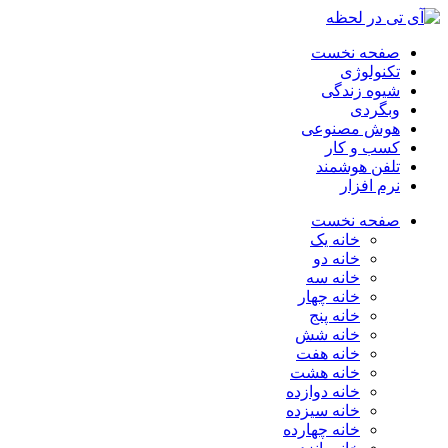
صفحه نخست
تکنولوژی
شیوه زندگی
وبگردی
هوش مصنوعی
کسب و کار
تلفن هوشمند
نرم افزار
صفحه نخست
خانه یک
خانه دو
خانه سه
خانه چهار
خانه پنج
خانه شش
خانه هفت
خانه هشت
خانه دوازده
خانه سیزده
خانه چهارده