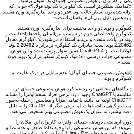
یکی از کاربران از هوش مصنوعی جمینای یک سؤال پرسید:
«کدامیک سنگین‌تر است، یک کیلو پَر یا یک پوند فولاد؟» جوابی که
ارائه شده بود، بسیار جالب بود: «هر دو واحد اندازه‌گیری وزن هستند
و به همین دلیل وزن آن‌ها یکسان است.»
کیلوگرم و پوند دو واحد مختلف برای اندازه‌گیری وزن هستند.
کیلوگرم واحد اصلی جرم در سیستم بین‌المللی واحدها (SI) است و
پوند در ایالات متحده و بریتانیا استفاده می‌شود. یک کیلوگرم معادل
2.20462 پوند است؛ بنابراین یک کیلوگرم پَر برابر با 2.20462 پوند
فولاد است. از ChatGPT-4 همین سؤال پرسیده شد و این هوش
مصنوعی جواب درستی داد: «یک کیلو پَر سنگین‌تر از یک پوند فولاد
است.»
دیدگاه‌های مختلفی درباره عملکرد هوش مصنوعی جمینای در
مقایسه با ChatGPT وجود دارد. برخی افراد نسخه اولترا را مشابه
ChatGPT اولیه می‌دانند، با تمامی مزایا و معایبش از جمله به‌طور
مثبت و گاهی با اشتباهات. اما برخی دیگر ChatGPT-4 را به دلیل
دقت بیشتر، به عنوان یک هوش مصنوعی بهتر تشخیص می‌دهند.
دوره آزمایشی دوماهه جمینای اولترا به کاربران این امکان را
می‌دهد که این هوش مصنوعی را با وجود نقاط ضعف و عدم تطابق
منطقی بین نسخه‌های Pro و Ultra، آزمایش کنند. با این حال، در