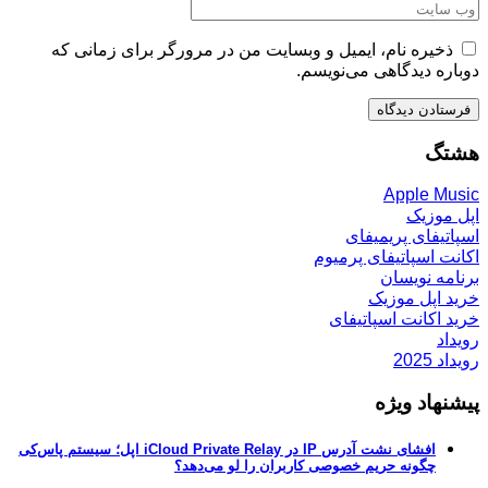
ذخیره نام، ایمیل و وبسایت من در مرورگر برای زمانی که
دوباره دیدگاهی می‌نویسم.
هشتگ
Apple Music
اپل موزیک
اسپاتیفای پریمیفای
اکانت اسپاتیفای پرمیوم
برنامه نویسان
خرید اپل موزیک
خرید اکانت اسپاتیفای
رویداد
رویداد 2025
پیشنهاد ویژه
افشای نشت آدرس IP در iCloud Private Relay اپل؛ سیستم پاس‌کی
چگونه حریم خصوصی کاربران را لو می‌دهد؟