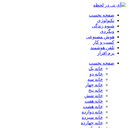
صفحه نخست
تکنولوژی
شیوه زندگی
وبگردی
هوش مصنوعی
کسب و کار
تلفن هوشمند
نرم افزار
صفحه نخست
خانه یک
خانه دو
خانه سه
خانه چهار
خانه پنج
خانه شش
خانه هفت
خانه هشت
خانه دوازده
خانه سیزده
خانه چهارده