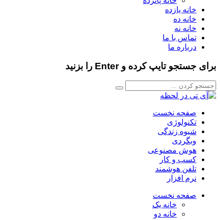
خانه پانزده
خانه یازده
خانه ده
خانه نه
تماس با ما
درباره ما
برای جستجو تایپ کرده و Enter را بزنید
صفحه نخست
تکنولوژی
شیوه زندگی
وبگردی
هوش مصنوعی
کسب و کار
تلفن هوشمند
نرم افزار
صفحه نخست
خانه یک
خانه دو