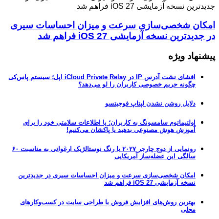
امکان شخصی‌سازی سرعت و میزان احساسات سیری
در جدیدترین نسخه آزمایشی iOS 27 فراهم شد
پیشنهاد ویژه
افشای نشت آدرس IP در iCloud Private Relay اپل؛ سیستم پاس‌کی
چگونه حریم خصوصی کاربران را لو می‌دهد؟
دلایل روشن نشدن لپتاپ فوجیتسو
اولتیماتوم سامسونگ به کاربران؛ یا اطلاعات سلامتی خود را برای
آموزش هوش مصنوعی بدهید یا پاکشان می‌کنیم!
رونمایی از دوج چارجر ۲۰۲۷ با رنگ نوستالژیک ارغوانی به مناسبت ۶۰
سالگی این عضله‌ساز آمریکایی
امکان شخصی‌سازی سرعت و میزان احساسات سیری در جدیدترین
نسخه آزمایشی iOS 27 فراهم شد
بهترین روش‌های افزایش فروش با طراحی سایت در کسب‌وکارهای
محلی