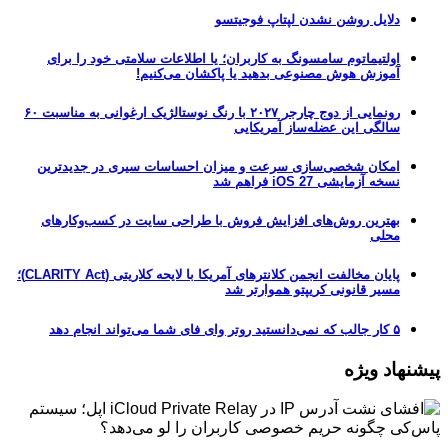
دلایل روشن نشدن لپتاپ فوجیتسو
اولتیماتوم سامسونگ به کاربران؛ یا اطلاعات سلامتی خود را برای
آموزش هوش مصنوعی بدهید یا پاکشان می‌کنیم!
رونمایی از دوج چارجر ۲۰۲۷ با رنگ نوستالژیک ارغوانی به مناسبت ۶۰
سالگی این عضله‌ساز آمریکایی
امکان شخصی‌سازی سرعت و میزان احساسات سیری در جدیدترین
نسخه آزمایشی iOS 27 فراهم شد
بهترین روش‌های افزایش فروش با طراحی سایت در کسب‌وکارهای
محلی
پایان مخالفت انجمن کلانترهای آمریکا با لایحه کلاریتی (CLARITY Act)؛
مسیر قانونی کریپتو هموارتر شد
۵ کار جالب که نمی‌دانستید روتر وای فای شما می‌تواند انجام دهد
پیشنهاد ویژه