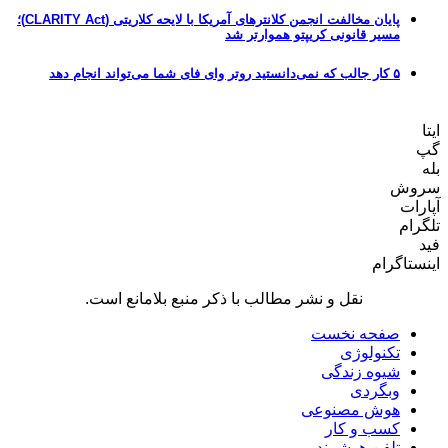
پایان مخالفت انجمن کلانترهای آمریکا با لایحه کلاریتی (CLARITY Act)؛
مسیر قانونی کریپتو هموارتر شد
۵ کار جالب که نمی‌دانستید روتر وای فای شما می‌تواند انجام دهد
ایتا
گپ
بله
سروش
آپارات
تلگرام
فید
اینستاگرام
نقل و نشر مطالب با ذکر منبع بلامانع است.
صفحه نخست
تکنولوژی
شیوه زندگی
وبگردی
هوش مصنوعی
کسب و کار
تلفن هوشمند