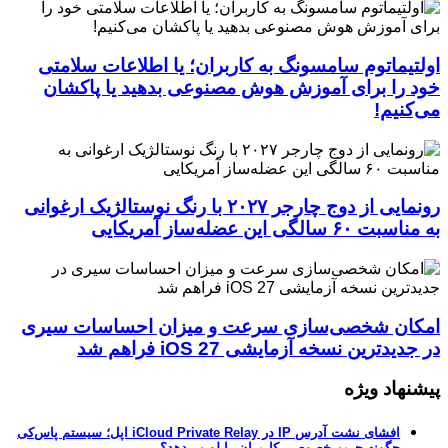
اولتیماتوم سامسونگ به کاربران؛ یا اطلاعات سلامتی
خود را برای آموزش هوش مصنوعی بدهید یا پاکشان
می‌کنیم!
رونمایی از دوج چارجر ۲۰۲۷ با رنگ نوستالژیک ارغوانی
به مناسبت ۶۰ سالگی این عضله‌ساز آمریکایی
امکان شخصی‌سازی سرعت و میزان احساسات سیری
در جدیدترین نسخه آزمایشی iOS 27 فراهم شد
پیشنهاد ویژه
افشای نشت آدرس IP در iCloud Private Relay اپل؛ سیستم پاس‌کی
چگونه حریم خصوصی کاربران را لو می‌دهد؟