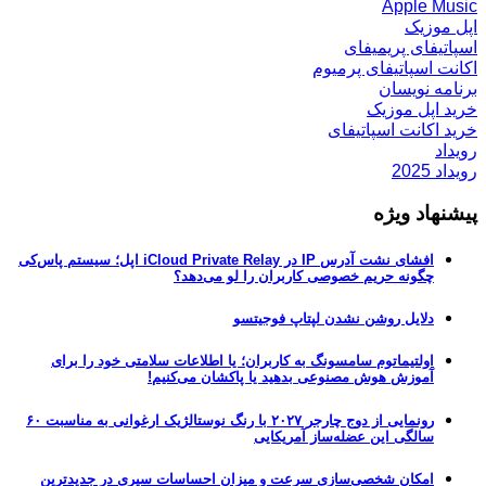
Apple Music
اپل موزیک
اسپاتیفای پریمیفای
اکانت اسپاتیفای پرمیوم
برنامه نویسان
خرید اپل موزیک
خرید اکانت اسپاتیفای
رویداد
رویداد 2025
پیشنهاد ویژه
افشای نشت آدرس IP در iCloud Private Relay اپل؛ سیستم پاس‌کی
چگونه حریم خصوصی کاربران را لو می‌دهد؟
دلایل روشن نشدن لپتاپ فوجیتسو
اولتیماتوم سامسونگ به کاربران؛ یا اطلاعات سلامتی خود را برای
آموزش هوش مصنوعی بدهید یا پاکشان می‌کنیم!
رونمایی از دوج چارجر ۲۰۲۷ با رنگ نوستالژیک ارغوانی به مناسبت ۶۰
سالگی این عضله‌ساز آمریکایی
امکان شخصی‌سازی سرعت و میزان احساسات سیری در جدیدترین