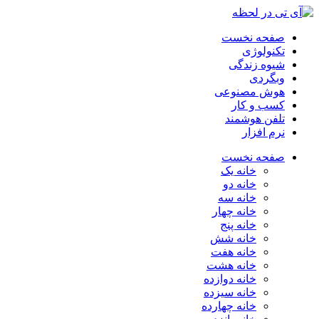
صفحه نخست
تکنولوژی
شیوه زندگی
وبگردی
هوش مصنوعی
کسب و کار
تلفن هوشمند
نرم افزار
صفحه نخست
خانه یک
خانه دو
خانه سه
خانه چهار
خانه پنج
خانه شش
خانه هفت
خانه هشت
خانه دوازده
خانه سیزده
خانه چهارده