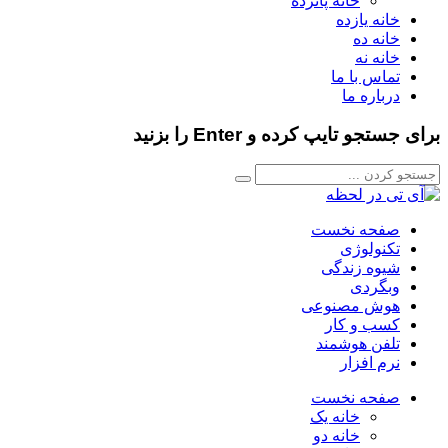
خانه پانزده
خانه یازده
خانه ده
خانه نه
تماس با ما
درباره ما
برای جستجو تایپ کرده و Enter را بزنید
صفحه نخست
تکنولوژی
شیوه زندگی
وبگردی
هوش مصنوعی
کسب و کار
تلفن هوشمند
نرم افزار
صفحه نخست
خانه یک
خانه دو