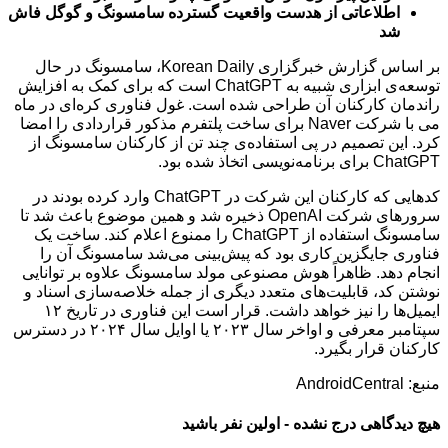
اطلاعاتی از هدست واقعیت گسترده سامسونگ و گوگل فاش
شد
بر اساس گزارش خبرگزاری Korean Daily، سامسونگ در حال
توسعه‌ی ابزاری شبیه به ChatGPT است که برای کمک به افزایش
راندمان کارکنان آن طراحی شده است. غول فناوری کره‌ای در ماه
می با شرکت Naver برای ساخت پلتفرم مذکور قراردادی را امضا
کرد. این تصمیم در پی استفاده‌ی چند تن از کارکنان سامسونگ از
ChatGPT برای برنامه‌نویسی اتخاذ شده بود.
کدهایی که کارکنان این شرکت در ChatGPT وارد کرده بودند در
سرورهای شرکت OpenAI ذخیره شد و همین موضوع باعث شد تا
سامسونگ استفاده از ChatGPT را ممنوع اعلام کند. ساخت یک
فناوری جایگزین کاری بود که پیش‌بینی می‌شد سامسونگ آن را
انجام دهد. ظاهراً هوش مصنوعی مولد سامسونگ علاوه بر توانایی
نوشتن کد، قابلیت‌های متعدد دیگری از جمله خلاصه‌سازی اسناد و
ایمیل‌ها را نیز خواهد داشت. قرار است این فناوری در تاریخ ۱۲
سپتامبر معرفی و اواخر سال ۲۰۲۳ یا اوایل سال ۲۰۲۴ در دسترس
کارکنان قرار بگیرد.
منبع: AndroidCentral
هیچ دیدگاهی درج نشده - اولین نفر باشید