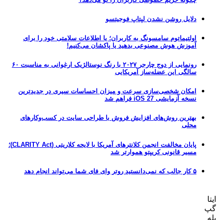
دلایل روشن نشدن لپتاپ فوجیتسو
اولتیماتوم سامسونگ به کاربران؛ یا اطلاعات سلامتی خود را برای
آموزش هوش مصنوعی بدهید یا پاکشان می‌کنیم!
رونمایی از دوج چارجر ۲۰۲۷ با رنگ نوستالژیک ارغوانی به مناسبت ۶۰
سالگی این عضله‌ساز آمریکایی
امکان شخصی‌سازی سرعت و میزان احساسات سیری در جدیدترین
نسخه آزمایشی iOS 27 فراهم شد
بهترین روش‌های افزایش فروش با طراحی سایت در کسب‌وکارهای
محلی
پایان مخالفت انجمن کلانترهای آمریکا با لایحه کلاریتی (CLARITY Act)؛
مسیر قانونی کریپتو هموارتر شد
۵ کار جالب که نمی‌دانستید روتر وای فای شما می‌تواند انجام دهد
ایتا
گپ
بله