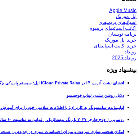
Apple Music
اپل موزیک
اسپاتیفای پریمیفای
اکانت اسپاتیفای پرمیوم
برنامه نویسان
خرید اپل موزیک
خرید اکانت اسپاتیفای
رویداد
رویداد 2025
پیشنهاد ویژه
افشای نشت آدرس IP در iCloud Private Relay اپل؛ سیستم پاس‌کی چگونه حریم خصوصی کاربران را لو می‌دهد؟
دلایل روشن نشدن لپتاپ فوجیتسو
اولتیماتوم سامسونگ به کاربران؛ یا اطلاعات سلامتی خود را برای آموزش
رونمایی از دوج چارجر ۲۰۲۷ با رنگ نوستالژیک ارغوانی به مناسبت ۶۰ سالگی این عضله‌ساز آمریکایی
امکان شخصی‌سازی سرعت و میزان احساسات سیری در جدیدترین نسخه آزمایشی iOS 27