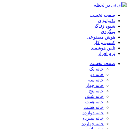
صفحه نخست
تکنولوژی
شیوه زندگی
وبگردی
هوش مصنوعی
کسب و کار
تلفن هوشمند
نرم افزار
صفحه نخست
خانه یک
خانه دو
خانه سه
خانه چهار
خانه پنج
خانه شش
خانه هفت
خانه هشت
خانه دوازده
خانه سیزده
خانه چهارده