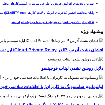
بهترین روش‌های افزایش فروش با طراحی سایت در کسب‌وکارهای محلی
پایان مخالفت انجمن کلانترهای آمریکا با لایحه کلاریتی (CLARITY Act)؛ مسیر قانونی کریپتو هموارتر شد
۵ کار جالب که نمی‌دانستید روتر وای فای شما می‌تواند انجام دهد
پیشنهاد ویژه
افشای نشت آدرس IP در iCloud Private Relay اپل؛ سیستم پاس‌کی چگونه حریم خصوصی کاربران را لو می‌دهد؟
دلایل روشن نشدن لپتاپ فوجیتسو
اولتیماتوم سامسونگ به کاربران؛ یا اطلاعات سلامتی خود
رونمایی از دوج چارجر ۲۰۲۷ با رنگ نوستالژیک ارغوانی به مناسبت ۶۰ سالگی این عضله‌ساز آمریکایی