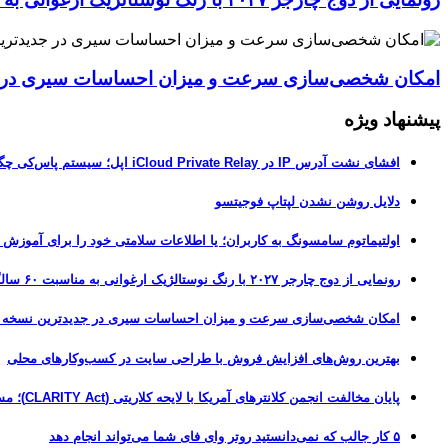
امکان شخصی‌سازی سرعت و میزان احساسات سیری در جدیدترین نسخ
پیشنهاد ویژه
افشای نشت آدرس IP در iCloud Private Relay اپل؛ سیستم پاس‌کی چگونه حریم خصوصی کاربران را لو می‌دهد؟
دلایل روشن نشدن لپتاپ فوجیتسو
اولتیماتوم سامسونگ به کاربران؛ یا اطلاعات سلامتی خود را برای آموزش
رونمایی از دوج چارجر ۲۰۲۷ با رنگ نوستالژیک ارغوانی به مناسبت ۶۰ سالگی این عضله‌ساز آمریکایی
امکان شخصی‌سازی سرعت و میزان احساسات سیری در جدیدترین نسخه آزمایشی iOS 27
بهترین روش‌های افزایش فروش با طراحی سایت در کسب‌وکارهای محلی
پایان مخالفت انجمن کلانترهای آمریکا با لایحه کلاریتی (CLARITY Act)؛ مسیر قانونی کریپتو هموارتر شد
۵ کار جالب که نمی‌دانستید روتر وای فای شما می‌تواند انجام دهد