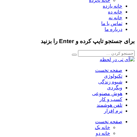
خانه پانزده
خانه یازده
خانه ده
خانه نه
تماس با ما
درباره ما
برای جستجو تایپ کرده و Enter را بزنید
صفحه نخست
تکنولوژی
شیوه زندگی
وبگردی
هوش مصنوعی
کسب و کار
تلفن هوشمند
نرم افزار
صفحه نخست
خانه یک
خانه دو