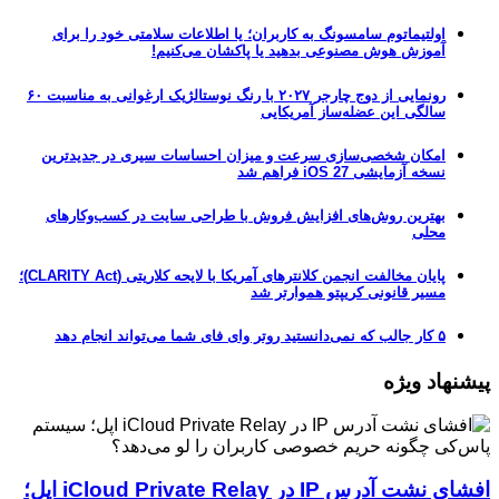
اولتیماتوم سامسونگ به کاربران؛ یا اطلاعات سلامتی خود را برای
آموزش هوش مصنوعی بدهید یا پاکشان می‌کنیم!
رونمایی از دوج چارجر ۲۰۲۷ با رنگ نوستالژیک ارغوانی به مناسبت ۶۰
سالگی این عضله‌ساز آمریکایی
امکان شخصی‌سازی سرعت و میزان احساسات سیری در جدیدترین
نسخه آزمایشی iOS 27 فراهم شد
بهترین روش‌های افزایش فروش با طراحی سایت در کسب‌وکارهای
محلی
پایان مخالفت انجمن کلانترهای آمریکا با لایحه کلاریتی (CLARITY Act)؛
مسیر قانونی کریپتو هموارتر شد
۵ کار جالب که نمی‌دانستید روتر وای فای شما می‌تواند انجام دهد
پیشنهاد ویژه
افشای نشت آدرس IP در iCloud Private Relay اپل؛