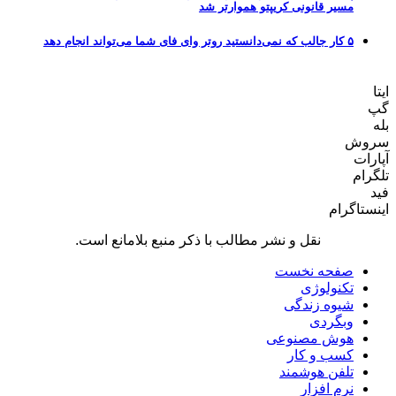
مسیر قانونی کریپتو هموارتر شد
۵ کار جالب که نمی‌دانستید روتر وای فای شما می‌تواند انجام دهد
ایتا
گپ
بله
سروش
آپارات
تلگرام
فید
اینستاگرام
نقل و نشر مطالب با ذکر منبع بلامانع است.
صفحه نخست
تکنولوژی
شیوه زندگی
وبگردی
هوش مصنوعی
کسب و کار
تلفن هوشمند
نرم افزار