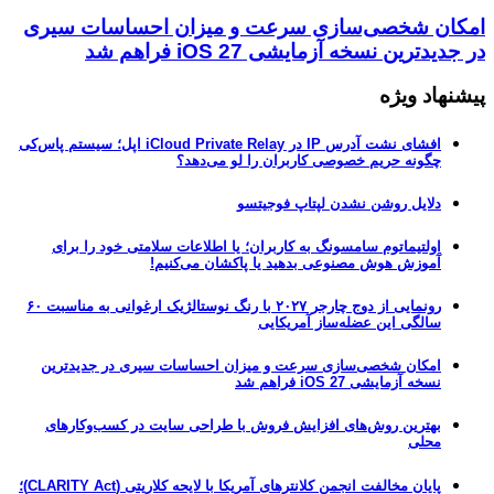
امکان شخصی‌سازی سرعت و میزان احساسات سیری
در جدیدترین نسخه آزمایشی iOS 27 فراهم شد
پیشنهاد ویژه
افشای نشت آدرس IP در iCloud Private Relay اپل؛ سیستم پاس‌کی
چگونه حریم خصوصی کاربران را لو می‌دهد؟
دلایل روشن نشدن لپتاپ فوجیتسو
اولتیماتوم سامسونگ به کاربران؛ یا اطلاعات سلامتی خود را برای
آموزش هوش مصنوعی بدهید یا پاکشان می‌کنیم!
رونمایی از دوج چارجر ۲۰۲۷ با رنگ نوستالژیک ارغوانی به مناسبت ۶۰
سالگی این عضله‌ساز آمریکایی
امکان شخصی‌سازی سرعت و میزان احساسات سیری در جدیدترین
نسخه آزمایشی iOS 27 فراهم شد
بهترین روش‌های افزایش فروش با طراحی سایت در کسب‌وکارهای
محلی
پایان مخالفت انجمن کلانترهای آمریکا با لایحه کلاریتی (CLARITY Act)؛