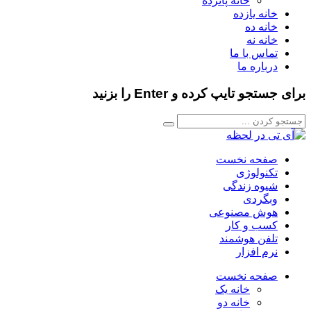
خانه پانزده
خانه یازده
خانه ده
خانه نه
تماس با ما
درباره ما
برای جستجو تایپ کرده و Enter را بزنید
صفحه نخست
تکنولوژی
شیوه زندگی
وبگردی
هوش مصنوعی
کسب و کار
تلفن هوشمند
نرم افزار
صفحه نخست
خانه یک
خانه دو