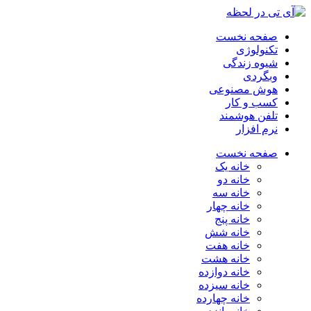
صفحه نخست
تکنولوژی
شیوه زندگی
وبگردی
هوش مصنوعی
کسب و کار
تلفن هوشمند
نرم افزار
صفحه نخست
خانه یک
خانه دو
خانه سه
خانه چهار
خانه پنج
خانه شش
خانه هفت
خانه هشت
خانه دوازده
خانه سیزده
خانه چهارده