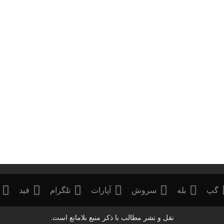
گپ
بله
سروش
آپارات
تلگرام
فید
نقل و نشر مطالب با ذکر منبع بلامانع است.