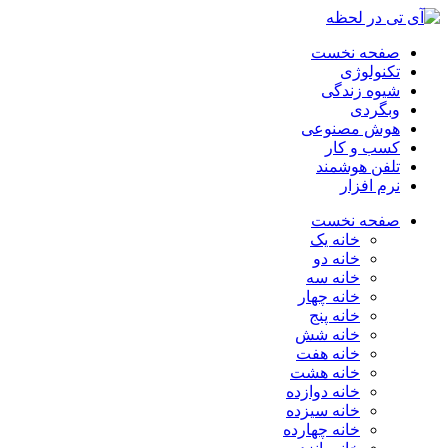
صفحه نخست
تکنولوژی
شیوه زندگی
وبگردی
هوش مصنوعی
کسب و کار
تلفن هوشمند
نرم افزار
صفحه نخست
خانه یک
خانه دو
خانه سه
خانه چهار
خانه پنج
خانه شش
خانه هفت
خانه هشت
خانه دوازده
خانه سیزده
خانه چهارده