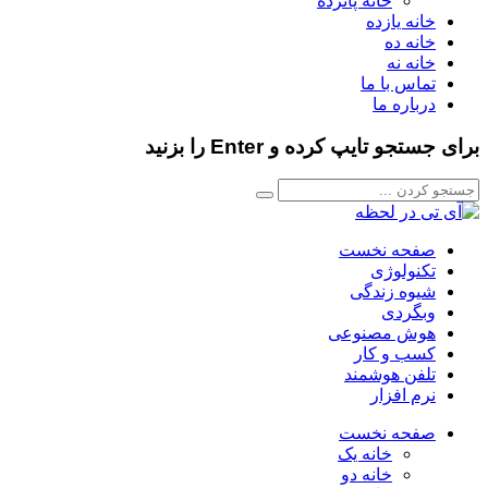
خانه پانزده
خانه یازده
خانه ده
خانه نه
تماس با ما
درباره ما
برای جستجو تایپ کرده و Enter را بزنید
صفحه نخست
تکنولوژی
شیوه زندگی
وبگردی
هوش مصنوعی
کسب و کار
تلفن هوشمند
نرم افزار
صفحه نخست
خانه یک
خانه دو