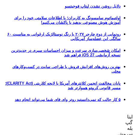
دلایل روشن نشدن لپتاپ فوجیتسو
اولتیماتوم سامسونگ به کاربران؛ یا اطلاعات سلامتی خود را برای
آموزش هوش مصنوعی بدهید یا پاکشان می‌کنیم!
رونمایی از دوج چارجر ۲۰۲۷ با رنگ نوستالژیک ارغوانی به مناسبت ۶۰
سالگی این عضله‌ساز آمریکایی
امکان شخصی‌سازی سرعت و میزان احساسات سیری در جدیدترین
نسخه آزمایشی iOS 27 فراهم شد
بهترین روش‌های افزایش فروش با طراحی سایت در کسب‌وکارهای
محلی
پایان مخالفت انجمن کلانترهای آمریکا با لایحه کلاریتی (CLARITY Act)؛
مسیر قانونی کریپتو هموارتر شد
۵ کار جالب که نمی‌دانستید روتر وای فای شما می‌تواند انجام دهد
ایتا
گپ
بله
سروش