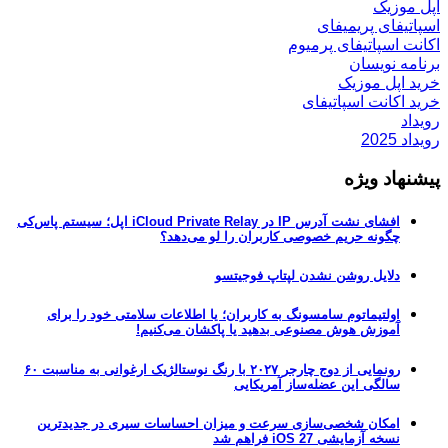
اپل موزیک
اسپاتیفای پریمیفای
اکانت اسپاتیفای پرمیوم
برنامه نویسان
خرید اپل موزیک
خرید اکانت اسپاتیفای
رویداد
رویداد 2025
پیشنهاد ویژه
افشای نشت آدرس IP در iCloud Private Relay اپل؛ سیستم پاس‌کی
چگونه حریم خصوصی کاربران را لو می‌دهد؟
دلایل روشن نشدن لپتاپ فوجیتسو
اولتیماتوم سامسونگ به کاربران؛ یا اطلاعات سلامتی خود را برای
آموزش هوش مصنوعی بدهید یا پاکشان می‌کنیم!
رونمایی از دوج چارجر ۲۰۲۷ با رنگ نوستالژیک ارغوانی به مناسبت ۶۰
سالگی این عضله‌ساز آمریکایی
امکان شخصی‌سازی سرعت و میزان احساسات سیری در جدیدترین
نسخه آزمایشی iOS 27 فراهم شد