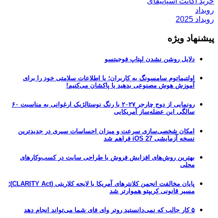
خرید اکانت اسپاتیفای
رویداد
رویداد 2025
پیشنهاد ویژه
دلایل روشن نشدن لپتاپ فوجیتسو
اولتیماتوم سامسونگ به کاربران؛ یا اطلاعات سلامتی خود را برای
آموزش هوش مصنوعی بدهید یا پاکشان می‌کنیم!
رونمایی از دوج چارجر ۲۰۲۷ با رنگ نوستالژیک ارغوانی به مناسبت ۶۰
سالگی این عضله‌ساز آمریکایی
امکان شخصی‌سازی سرعت و میزان احساسات سیری در جدیدترین
نسخه آزمایشی iOS 27 فراهم شد
بهترین روش‌های افزایش فروش با طراحی سایت در کسب‌وکارهای
محلی
پایان مخالفت انجمن کلانترهای آمریکا با لایحه کلاریتی (CLARITY Act)؛
مسیر قانونی کریپتو هموارتر شد
۵ کار جالب که نمی‌دانستید روتر وای فای شما می‌تواند انجام دهد