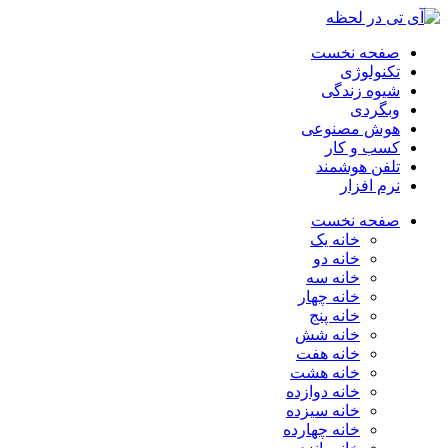
صفحه نخست
تکنولوژی
شیوه زندگی
وبگردی
هوش مصنوعی
کسب و کار
تلفن هوشمند
نرم افزار
صفحه نخست
خانه یک
خانه دو
خانه سه
خانه چهار
خانه پنج
خانه شش
خانه هفت
خانه هشت
خانه دوازده
خانه سیزده
خانه چهارده