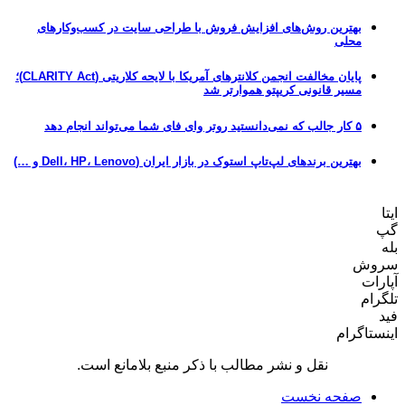
بهترین روش‌های افزایش فروش با طراحی سایت در کسب‌وکارهای
محلی
پایان مخالفت انجمن کلانترهای آمریکا با لایحه کلاریتی (CLARITY Act)؛
مسیر قانونی کریپتو هموارتر شد
۵ کار جالب که نمی‌دانستید روتر وای فای شما می‌تواند انجام دهد
بهترین برندهای لپ‌تاپ استوک در بازار ایران (Dell، HP، Lenovo و …)
ایتا
گپ
بله
سروش
آپارات
تلگرام
فید
اینستاگرام
نقل و نشر مطالب با ذکر منبع بلامانع است.
صفحه نخست