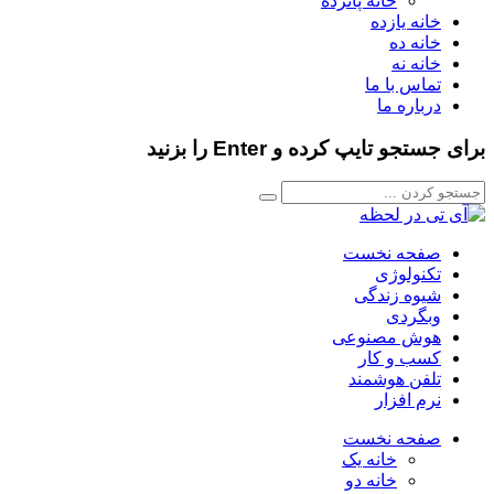
خانه پانزده
خانه یازده
خانه ده
خانه نه
تماس با ما
درباره ما
برای جستجو تایپ کرده و Enter را بزنید
صفحه نخست
تکنولوژی
شیوه زندگی
وبگردی
هوش مصنوعی
کسب و کار
تلفن هوشمند
نرم افزار
صفحه نخست
خانه یک
خانه دو