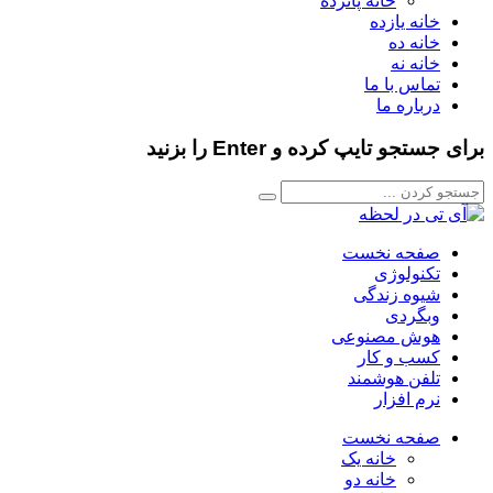
خانه پانزده
خانه یازده
خانه ده
خانه نه
تماس با ما
درباره ما
برای جستجو تایپ کرده و Enter را بزنید
صفحه نخست
تکنولوژی
شیوه زندگی
وبگردی
هوش مصنوعی
کسب و کار
تلفن هوشمند
نرم افزار
صفحه نخست
خانه یک
خانه دو