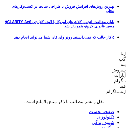
بهترین روش‌های افزایش فروش با طراحی سایت در کسب‌وکارهای
محلی
پایان مخالفت انجمن کلانترهای آمریکا با لایحه کلاریتی (CLARITY Act)؛
مسیر قانونی کریپتو هموارتر شد
۵ کار جالب که نمی‌دانستید روتر وای فای شما می‌تواند انجام دهد
ایتا
گپ
بله
سروش
آپارات
تلگرام
فید
اینستاگرام
نقل و نشر مطالب با ذکر منبع بلامانع است.
صفحه نخست
تکنولوژی
شیوه زندگی
وبگردی