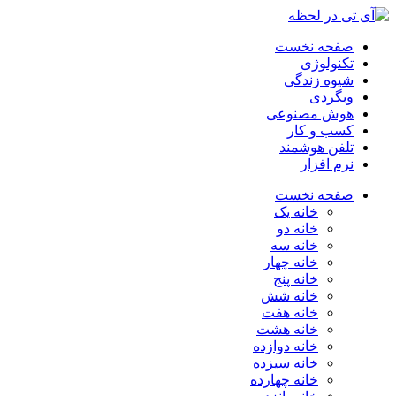
صفحه نخست
تکنولوژی
شیوه زندگی
وبگردی
هوش مصنوعی
کسب و کار
تلفن هوشمند
نرم افزار
صفحه نخست
خانه یک
خانه دو
خانه سه
خانه چهار
خانه پنج
خانه شش
خانه هفت
خانه هشت
خانه دوازده
خانه سیزده
خانه چهارده