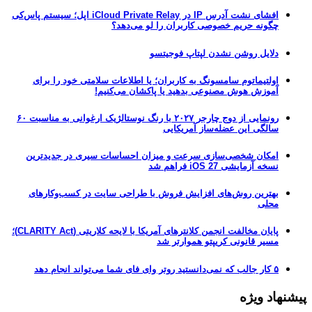
افشای نشت آدرس IP در iCloud Private Relay اپل؛ سیستم پاس‌کی
چگونه حریم خصوصی کاربران را لو می‌دهد؟
دلایل روشن نشدن لپتاپ فوجیتسو
اولتیماتوم سامسونگ به کاربران؛ یا اطلاعات سلامتی خود را برای
آموزش هوش مصنوعی بدهید یا پاکشان می‌کنیم!
رونمایی از دوج چارجر ۲۰۲۷ با رنگ نوستالژیک ارغوانی به مناسبت ۶۰
سالگی این عضله‌ساز آمریکایی
امکان شخصی‌سازی سرعت و میزان احساسات سیری در جدیدترین
نسخه آزمایشی iOS 27 فراهم شد
بهترین روش‌های افزایش فروش با طراحی سایت در کسب‌وکارهای
محلی
پایان مخالفت انجمن کلانترهای آمریکا با لایحه کلاریتی (CLARITY Act)؛
مسیر قانونی کریپتو هموارتر شد
۵ کار جالب که نمی‌دانستید روتر وای فای شما می‌تواند انجام دهد
پیشنهاد ویژه