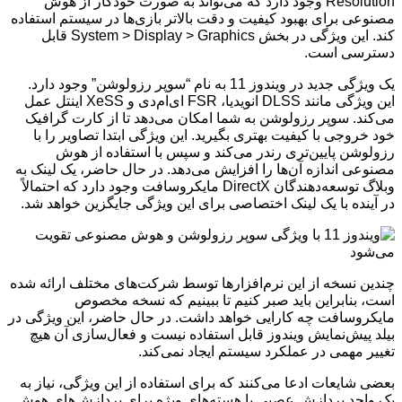
Resolution وجود دارد که می‌تواند به صورت خودکار از هوش
مصنوعی برای بهبود کیفیت و دقت بالاتر بازی‌ها در سیستم استفاده
کند. این ویژگی در بخش System > Display > Graphics قابل
دسترسی است.
یک ویژگی جدید در ویندوز 11 به نام “سوپر رزولوشن” وجود دارد.
این ویژگی مانند DLSS انویدیا، FSR ای‌ام‌دی و XeSS اینتل عمل
می‌کند. سوپر رزولوشن به شما امکان می‌دهد تا از کارت گرافیک
خود خروجی با کیفیت بهتری بگیرید. این ویژگی ابتدا تصاویر را با
رزولوشن پایین‌تری رندر می‌کند و سپس با استفاده از هوش
مصنوعی اندازه آن‌ها را افزایش می‌دهد. در حال حاضر، یک لینک به
وبلاگ توسعه‌دهندگان DirectX مایکروسافت وجود دارد که احتمالاً
در آینده با یک لینک اختصاصی برای این ویژگی جایگزین خواهد شد.
چندین نسخه از این نرم‌افزارها توسط شرکت‌های مختلف ارائه شده
است، بنابراین باید صبر کنیم تا ببینیم که نسخه مخصوص
مایکروسافت چه کارایی خواهد داشت. در حال حاضر، این ویژگی در
بیلد پیش‌نمایش ویندوز قابل استفاده نیست و فعال‌سازی آن هیچ
تغییر مهمی در عملکرد سیستم ایجاد نمی‌کند.
بعضی شایعات ادعا می‌کنند که برای استفاده از این ویژگی، نیاز به
یک واحد پردازش عصبی یا هسته‌های ویژه برای پردازش‌های هوش