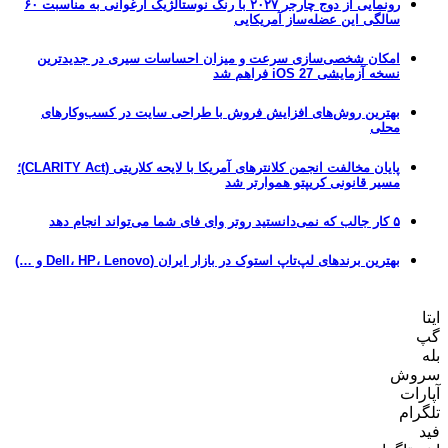
رونمایی از دوج چارجر ۲۰۲۷ با رنگ نوستالژیک ارغوانی به مناسبت ۶۰
سالگی این عضله‌ساز آمریکایی
امکان شخصی‌سازی سرعت و میزان احساسات سیری در جدیدترین
نسخه آزمایشی iOS 27 فراهم شد
بهترین روش‌های افزایش فروش با طراحی سایت در کسب‌وکارهای
محلی
پایان مخالفت انجمن کلانترهای آمریکا با لایحه کلاریتی (CLARITY Act)؛
مسیر قانونی کریپتو هموارتر شد
۵ کار جالب که نمی‌دانستید روتر وای فای شما می‌تواند انجام دهد
بهترین برندهای لپ‌تاپ استوک در بازار ایران (Dell، HP، Lenovo و …)
ایتا
گپ
بله
سروش
آپارات
تلگرام
فید